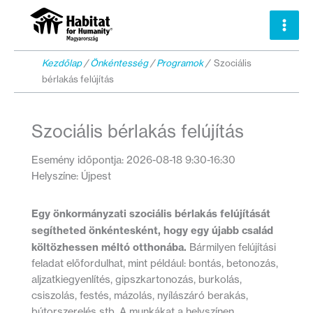
Skip
to
content
Kezdőlap
/
Önkéntesség
/
Programok
/
Szociális
bérlakás felújítás
Szociális bérlakás felújítás
Esemény időpontja: 2026-08-18 9:30-16:30
Helyszíne: Újpest
Egy önkormányzati szociális bérlakás felújítását
segítheted önkéntesként, hogy egy újabb család
költözhessen méltó otthonába.
Bármilyen felújítási
feladat előfordulhat, mint például: bontás, betonozás,
aljzatkiegyenlítés, gipszkartonozás, burkolás,
csiszolás, festés, mázolás, nyílászáró berakás,
bútorszerelés stb. A munkákat a helyszínen