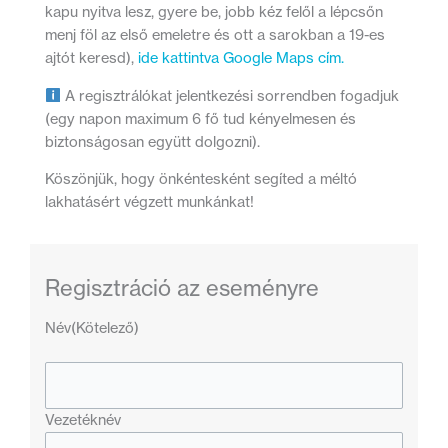
kapu nyitva lesz, gyere be, jobb kéz felől a lépcsőn
menj föl az első emeletre és ott a sarokban a 19-es
ajtót keresd),
ide kattintva Google Maps cím.
A regisztrálókat jelentkezési sorrendben fogadjuk
(egy napon maximum 6 fő tud kényelmesen és
biztonságosan együtt dolgozni).
Köszönjük, hogy önkéntesként segíted a méltó
lakhatásért végzett munkánkat!
Regisztráció az eseményre
Név
(Kötelező)
Vezetéknév