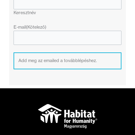
Keresztnév
E-mail
(Kötelező)
Add meg az emailed a továbblépéshez.