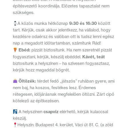
építésvezető koordinálja. Előzetes tapasztalat nem
szükséges.
9:30 és 16:30
A közös munka hétköznap
között
tart. Kérjük, csak akkor jelentkezz, ha vállalod, hogy
kezdésre odaérsz és valóban ott is tudsz lenni egész
nap a megadott időtartamban, számítunk Rád!
Ebéd:
pizzát biztosítunk. Ha nem szeretnél pizzát
Kávét, teát
fogyasztani, kérjük, készülj ebéddel.
biztosítunk a helyszínen – ha szívesen fogyasztasz,
kérjük hozz magaddal bögrét.
Öltözék:
térdet fedő „játszós” ruhában gyere, ami
nem baj, ha koszos, festékes lesz. Érdemes
rétegesen, időjárásnak megfelelően öltözni. Zárt cipő
kötelező az építkezésen.
csapvíz
A helyszínen
elérhető, kérjük kulaccsal
készülj.
Helyszín: Budapest 4. kerület, Váci út 81. C. (a zöld