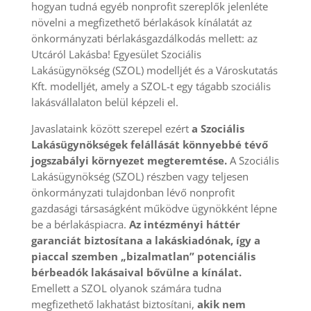
hogyan tudná egyéb nonprofit szereplők jelenléte
növelni a megfizethető bérlakások kínálatát az
önkormányzati bérlakásgazdálkodás mellett: az
Utcáról Lakásba! Egyesület Szociális
Lakásügynökség (SZOL) modelljét és a Városkutatás
Kft. modelljét, amely a SZOL-t egy tágabb szociális
lakásvállalaton belül képzeli el.
Javaslataink között szerepel ezért
a Szociális
Lakásügynökségek felállását könnyebbé tévő
jogszabályi környezet megteremtése.
A Szociális
Lakásügynökség (SZOL) részben vagy teljesen
önkormányzati tulajdonban lévő nonprofit
gazdasági társaságként működve ügynökként lépne
be a bérlakáspiacra.
Az intézményi háttér
garanciát biztosítana a lakáskiadónak, így a
piaccal szemben „bizalmatlan” potenciális
bérbeadók lakásaival bővülne a kínálat.
Emellett a SZOL olyanok számára tudna
megfizethető lakhatást biztosítani,
akik nem