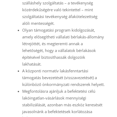
szálláshely szolgáltatás – a tevékenység
közérdekűségére való tekintettel – mint
szolgáltatási tevékenység áfakötelezettség
alóli mentességét.
Olyan támogatási program kidolgozását,
amely elősegítheti vállalati bérlakás-állomány
létrejöttét, és megteremti annak a
lehetőségét, hogy a vállalatok bérlakások
építésével biztosíthassák dolgozóik
lakhatását.
A központi normatív lakásfenntartási
támogatás bevezetését (visszavezetését) a
különböző önkormányzati rendszerek helyett.
Megfontolásra ajánljuk a befektetési célú
lakóingatlan-vásárlások mennyiségi
stabilizálását, azonban más eszköz keresését
javasolnánk a befektetések korlátozása