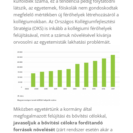
külföldiek száma, ez a tendencia pedig folytatódni
látszik, az egyetemek, főiskolák nem gondoskodtak
megfelelő mértékben új férőhelyek létrehozásáról a
kollégiumokban. Az Országos Kollégiumfejlesztési
Stratégia (OKS) is inkább a kollégiumi férőhelyek
felújításával, mint a számuk növelésével kívánja
orvosolni az egyetemisták lakhatási problémáit.
Miközben egyetértünk a kormány által
megfogalmazott felújítási és bővítési célokkal,
javasoljuk a bővítési célokra fordítandó
források növelését
(zárt rendszer esetén akár a