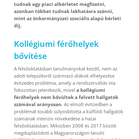
tudnak egy piaci albérletet megfizetni,
azonban többet tudnak lakhatásra szánni,
mint az önkormányzati szociális alapú bérleti
díj.
Kollégiumi férőhelyek
bővítése
A felsőoktatásban tanulmányokat kezdő, nem az
adott településről származó diákok elhelyezése
évtizedes probléma, amely a rendszerváltás óta
fokozottan jelentkezik, mivel
a kollégiumi
férőhelyek nem bővültek a felvett hallgatók
számával arányosan
. Az elmúlt évtizedben a
problémát tovább súlyosbította a külföldi hallgatók
számának intenzív növekedése a hazai
felsőoktatásban. Miközben 2008 és 2017 között
megduplázódott a Magyarországon tanuló