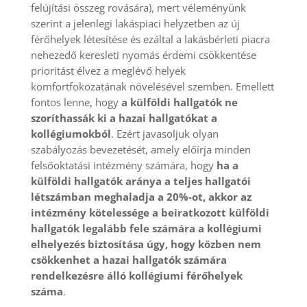
felújítási összeg rovására), mert véleményünk
szerint a jelenlegi lakáspiaci helyzetben az új
férőhelyek létesítése és ezáltal a lakásbérleti piacra
nehezedő keresleti nyomás érdemi csökkentése
prioritást élvez a meglévő helyek
komfortfokozatának növelésével szemben. Emellett
fontos lenne, hogy
a külföldi hallgatók ne
szoríthassák ki a hazai hallgatókat a
kollégiumokból
. Ezért javasoljuk olyan
szabályozás bevezetését, amely előírja minden
felsőoktatási intézmény számára, hogy
ha a
külföldi hallgatók aránya a teljes hallgatói
létszámban meghaladja a 20%-ot, akkor az
intézmény kötelessége a beiratkozott külföldi
hallgatók legalább fele számára a kollégiumi
elhelyezés biztosítása úgy, hogy közben nem
csökkenhet a hazai hallgatók számára
rendelkezésre álló kollégiumi férőhelyek
száma
.