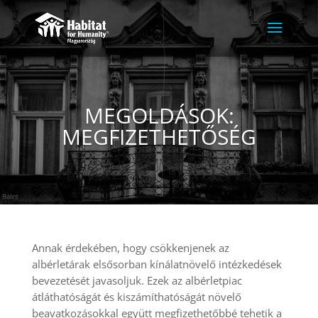
MEGOLDÁSOK:
MEGFIZETHETŐSÉG
Annak érdekében, hogy csökkenjenek az
albérletárak elsősorban kínálatnövelő intézkedések
bevezetését javasoljuk. Ezek az albérletpiac
átláthatóságát és kiszámíthatóságát növelő
beavatkozásokkal együtt megfizethetőbbé tehetik a