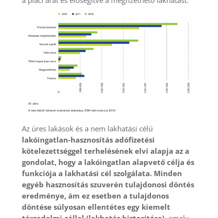
a piaci árat és elősegítve a megfizethető lakhatást.
Az üres lakások és a nem lakhatási célú
lakóingatlan-hasznosítás adófizetési
kötelezettséggel terhelésének elvi alapja az a
gondolat, hogy a lakóingatlan alapvető célja és
funkciója a lakhatási cél szolgálata. Minden
egyéb hasznosítás szuverén tulajdonosi döntés
eredménye, ám ez esetben a tulajdonos
döntése súlyosan ellentétes egy kiemelt