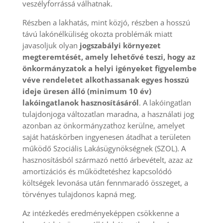
veszélyforrássá válhatnak.
Részben a lakhatás, mint közjó, részben a hosszú
távú lakónélküliség okozta problémák miatt
javasoljuk olyan
jogszabályi környezet
megteremtését, amely lehetővé teszi, hogy az
önkormányzatok a helyi igényeket figyelembe
véve rendeletet alkothassanak egyes hosszú
ideje üresen álló (minimum 10 év)
lakóingatlanok hasznosításáról
. A lakóingatlan
tulajdonjoga változatlan maradna, a használati jog
azonban az önkormányzathoz kerülne, amelyet
saját hatáskörben ingyenesen átadhat a területen
működő Szociális Lakásügynökségnek (SZOL). A
hasznosításból származó nettó árbevételt, azaz az
amortizációs és működtetéshez kapcsolódó
költségek levonása után fennmaradó összeget, a
törvényes tulajdonos kapná meg.
Az intézkedés eredményeképpen csökkenne a