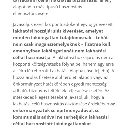
társadalmi céllal (lakhatás biztosítása)
, amely
alapot ad a más típusú hasznosítás
ellenösztönzésére.
Javasoljuk ezért központi adóként egy úgynevezett
lakhatási hozzájárulás kivetését, amelyet
minden lakóingatlan-tulajdonosnak – tehát
nem csak magánszemélyeknek – fizetnie kell,
amennyiben lakóingatlanát nem lakhatási
céllal hasznosítja
. A lakhatási hozzájárulás nem a
központi költségvetésbe folyna be, hanem egy erre
a célra létrehozott Lakhatási Alapba (lásd lejjebb). A
hozzájárulás fizetése alól területi alapon vagy az
önkormányzat hatáskörében egyedi mentesség
adható, bizonyos feltételek teljesülése esetén. Az
intézkedés kiegészítéseként javasoljuk, hogy a
lakhatási célú hasznosítás ösztönzése érdekében
az
önkormányzatok se építményadóval, se
kommunális adóval ne terheljék a lakhatási
céllal hasznosított lakóingatlanokat.