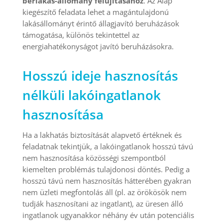
bérlakás-állomány felújításához
. Az Alap
kiegészítő feladata lehet a magántulajdonú
lakásállományt érintő állagjavító beruházások
támogatása, különös tekintettel az
energiahatékonyságot javító beruházásokra.
Hosszú ideje hasznosítás
nélküli lakóingatlanok
hasznosítása
Ha a lakhatás biztosítását alapvető értéknek és
feladatnak tekintjük, a lakóingatlanok hosszú távú
nem hasznosítása közösségi szempontból
kiemelten problémás tulajdonosi döntés. Pedig a
hosszú távú nem hasznosítás hátterében gyakran
nem üzleti megfontolás áll (pl. az örökösök nem
tudják hasznosítani az ingatlant), az üresen álló
ingatlanok ugyanakkor néhány év után potenciális