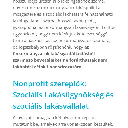
hosszú ideje üresen álló lakóingatlanok száma,
növekedne az önkormányzatok lakáspolitikai
mozgástere és a szociális lakhatásra felhasználható
lakóingatlanok száma, hosszú távon pedig
gyarapodhat az önkormányzati lakásvagyon. Fontos
ugyanakkor, hogy nem kívánjuk kötelezettséggé
tenni a hasznosítást az önkormányzatok számára,
de jogszabályban rögzítenénk, hogy
az
önkormányzatok lakásgazdálkodásból
származó bevételeiket ne fordíthassák nem
lakhatási célok finanszírozására.
Nonprofit szereplők:
Szociális Lakásügynökség és
szociális lakásvállalat
A javaslatcsomagban két olyan koncepciót
mutatunk be, amelyek arra vonatkozóan készültek,