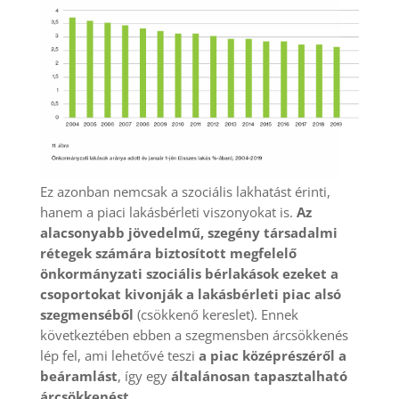
Ez azonban nemcsak a szociális lakhatást érinti,
hanem a piaci lakásbérleti viszonyokat is.
Az
alacsonyabb jövedelmű, szegény társadalmi
rétegek számára biztosított megfelelő
önkormányzati szociális bérlakások ezeket a
csoportokat kivonják a lakásbérleti piac alsó
szegmenséből
(csökkenő kereslet). Ennek
következtében ebben a szegmensben árcsökkenés
lép fel, ami lehetővé teszi
a
piac középrészéről a
beáramlást
, így egy
általánosan tapasztalható
árcsökkenést
.