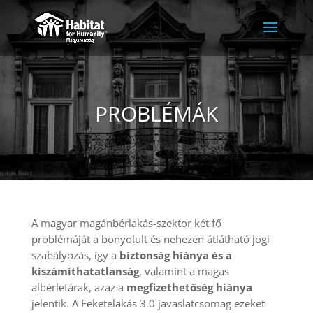
PROBLÉMÁK
A magyar magánbérlakás-szektor két fő
problémáját a bonyolult és nehezen átlátható jogi
szabályozás, így a
biztonság hiánya és a
kiszámíthatatlanság
, valamint a magas
albérletárak, azaz a
megfizethetőség hiánya
jelentik. A Feketelakás 3.0 javaslatcsomag ezeket