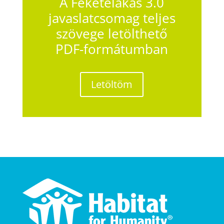
A Feketelakás 3.0
javaslatcsomag teljes
szövege letölthető
PDF-formátumban
Letöltöm