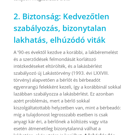
2. Biztonság: Kedvezőtlen
szabályozás, bizonytalan
lakhatás, elhúzódó viták
A ’90-es évektől kezdve a korábbi, a lakbéremelést
és a szerződések felmondását korlátozó
intézkedéseket eltörölték, és a lakásbérlést
szabályozó új Lakástörvény (1993. évi LXXVIII.
törvény) alapvetően a bérlőt és bérbeadót
egyenrangú felekként kezeli, így a korábbinál sokkal
lazábban szabályozza a lakásbérlést. Ez azonban
azért problémás, mert a bérlő sokkal
kiszolgáltatottabb helyzetben van, mint a bérbeadó:
míg a tulajdonost legrosszabb esetben is csak
anyagi kár éri, a bérlőnek a költözés vagy vita
esetén átmenetileg bizonytalanná válhat a