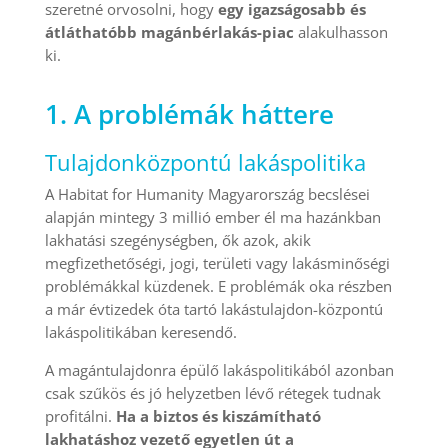
szeretné orvosolni, hogy
egy igazságosabb és
átláthatóbb magánbérlakás-piac
alakulhasson
ki.
1. A problémák háttere
Tulajdonközpontú lakáspolitika
A Habitat for Humanity Magyarország becslései
alapján mintegy 3 millió ember él ma hazánkban
lakhatási szegénységben, ők azok, akik
megfizethetőségi, jogi, területi vagy lakásminőségi
problémákkal küzdenek. E problémák oka részben
a már évtizedek óta tartó lakástulajdon-központú
lakáspolitikában keresendő.
A magántulajdonra épülő lakáspolitikából azonban
csak szűkös és jó helyzetben lévő rétegek tudnak
profitálni.
Ha a biztos és kiszámítható
lakhatáshoz vezető egyetlen út a