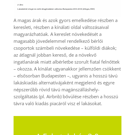
A magas árak és azok gyors emelkedése részben a
keresleti, részben a kínálati oldal változásaival
magyarázhatóak. A kereslet növekedését a
magasabb jövedelemmel rendelkező bérlői
csoportok számbeli növekedése – külföldi diákok;
az átlagnál jobban kereső, de a növekvő
ingatlanárak miatt albérletbe szorult fiatal felnőttek
– okozza. A kínálat ugyanakkor jellemzően csökkent
– elsősorban Budapesten –, ugyanis a hosszú távú
lakáskiadás alternatívájaként megjelenő és egyre
népszerűbb rövid távú magánszálláshely-
szolgáltatás (pl. Airbnb) bővülése részben a hosszú
távra való kiadás piacáról visz el lakásokat.