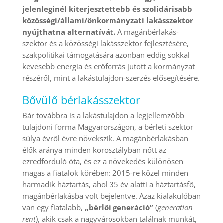
jelenleginél kiterjesztettebb
és szolidárisabb
közösségi/állami/önkormányzati lakásszektor
nyújthatna alternatívát.
A magánbérlakás-
szektor és a közösségi lakásszektor fejlesztésére,
szakpolitikai támogatására azonban eddig sokkal
kevesebb energia és erőforrás jutott a kormányzat
részéről, mint a lakástulajdon-szerzés elősegítésére.
Bővülő bérlakásszektor
Bár továbbra is a lakástulajdon a legjellemzőbb
tulajdoni forma Magyarországon, a bérleti szektor
súlya évről évre növekszik. A magánbérlakásban
élők aránya minden korosztályban nőtt az
ezredforduló óta, és ez a növekedés különösen
magas a fiatalok körében: 2015-re közel minden
harmadik háztartás, ahol 35 év alatti a háztartásfő,
magánbérlakásba volt bejelentve. Azaz kialakulóban
van egy fiatalabb,
„bérlői generáció”
(
generation
rent
), akik csak a nagyvárosokban találnak munkát,