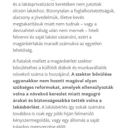
és a lakásprivatizáció keretében nem jutottak
olcsón lakáshoz. Bizonytalan a foglalkoztatottságuk,
alacsony a jövedelmük, illetve kevés
megtakarításuk miatt nem tudnak – vagy a
devizahitel-válság után nem mernek – hitelt
felvenni és saját lakást vásárolni, ezért a
magánbérlakás maradt számukra az egyetlen
lehetőség.
A fiatalok mellett a magánbérleti szektor
bővüléséhez a külföldi diákok és munkavállalók
növekvő száma is hozzájárul.
A szektor bővülése
ugyanakkor nem hozott magával olyan
szükséges
reformokat, amelyek ellensúlyozták
volna a növekvő kereslet miatt megugró
árakat és biztonságosabbá tették volna a
lakásbérlést.
A lakásbérlés így sokak számára
továbbra is csak egy jobb híján felmerülő
kényszermegoldás, vagy egy állomás a saját
tulajdon megszerzése előtt.