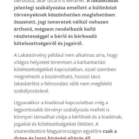
lakhatása, akár utcára is kerülhet.
A lakáskiadás
jelenlegi szabályozása emellett a különböző
törvényeknek köszönhetően
meglehetősen
összetett, jogi ismeretek nélkül nehezen
érthető, mégsem rendelkezik kellő
részletességgel a bérlő és bérbeadó
kötelezettségeiről és jogairól.
A Lakástörvény például nem alkalmas arra, hogy
világos helyzetet teremtsen a karbantartási
kötelezettségekkel kapcsolatban, ezzel szemben
megnehezíti a kiszámítható, hosszú távú
lakásbérlést a felmondási idők nem megfelelő
szabályozásával.
Ugyanakkor a kiadással kapcsolatban még a
legpontosabb törvényi szabályozás mellett is
könnyen támadhat vitája a bérlőnek és a kiadónak,
jogaikat és kötelezettségeiket illetően. A
vitarendezésre Magyarországon egyelőre
csak a
drága és lassú bírósági eljárás áll