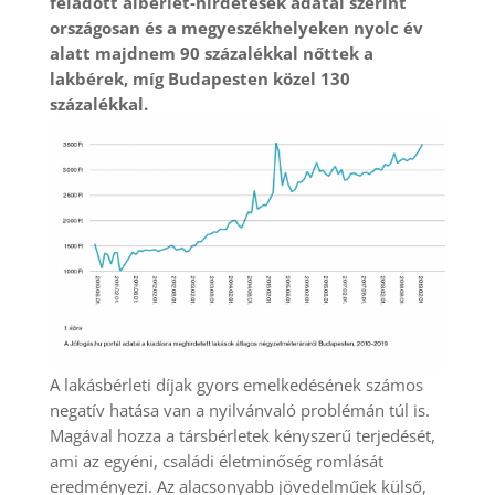
feladott albérlet-hirdetések adatai szerint
országosan és a megyeszékhelyeken nyolc év
alatt majdnem 90 százalékkal nőttek a
lakbérek, míg Budapesten közel 130
százalékkal.
A lakásbérleti díjak gyors emelkedésének számos
negatív hatása van a nyilvánvaló problémán túl is.
Magával hozza a társbérletek kényszerű terjedését,
ami az egyéni, családi életminőség romlását
eredményezi. Az alacsonyabb jövedelműek külső,