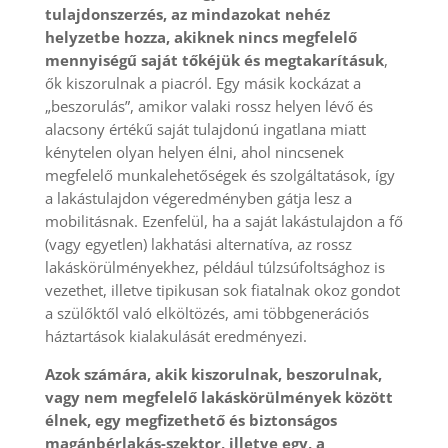
tulajdonszerzés, az
mindazokat nehéz
helyzetbe hozza, akiknek nincs megfelelő
mennyiségű saját tőkéjük és megtakarításuk
,
ők kiszorulnak a piacról. Egy másik kockázat a
„beszorulás”, amikor valaki rossz helyen lévő és
alacsony értékű saját tulajdonú ingatlana miatt
kénytelen olyan helyen élni, ahol nincsenek
megfelelő munkalehetőségek és szolgáltatások, így
a lakástulajdon végeredményben gátja lesz a
mobilitásnak. Ezenfelül, ha a saját lakástulajdon a fő
(vagy egyetlen) lakhatási alternatíva, az rossz
lakáskörülményekhez, például túlzsúfoltsághoz is
vezethet, illetve tipikusan sok fiatalnak okoz gondot
a szülőktől való elköltözés, ami többgenerációs
háztartások kialakulását eredményezi.
Azok számára, akik kiszorulnak, beszorulnak,
vagy nem megfelelő lakáskörülmények között
élnek, egy megfizethető és biztonságos
magánbérlakás-szektor, illetve egy, a