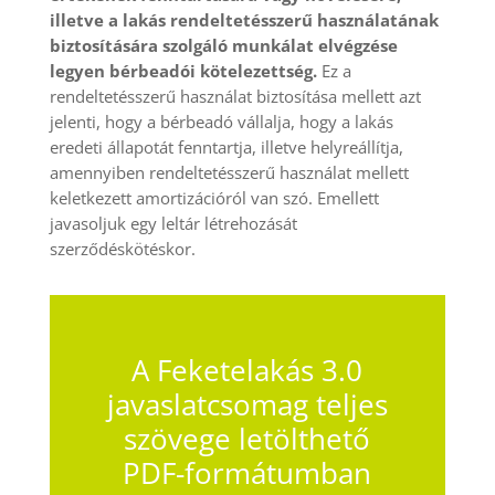
illetve a lakás rendeltetésszerű használatának
biztosítására szolgáló munkálat elvégzése
legyen bérbeadói kötelezettség.
Ez a
rendeltetésszerű használat biztosítása mellett azt
jelenti, hogy a bérbeadó vállalja, hogy a lakás
eredeti állapotát fenntartja, illetve helyreállítja,
amennyiben rendeltetésszerű használat mellett
keletkezett amortizációról van szó. Emellett
javasoljuk egy leltár létrehozását
szerződéskötéskor.
A Feketelakás 3.0
javaslatcsomag teljes
szövege letölthető
PDF-formátumban