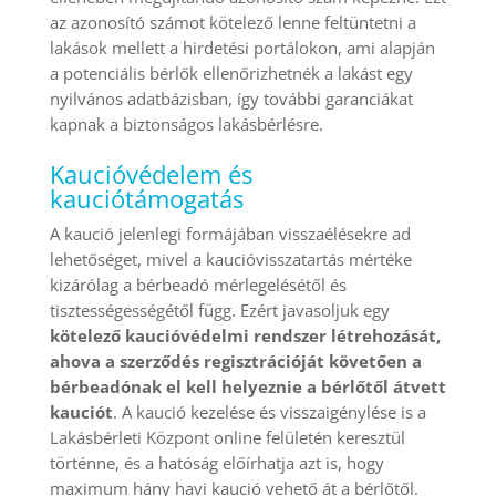
az azonosító számot kötelező lenne feltüntetni a
lakások mellett a hirdetési portálokon, ami alapján
a potenciális bérlők ellenőrizhetnék a lakást egy
nyilvános adatbázisban, így további garanciákat
kapnak a biztonságos lakásbérlésre.
Kaucióvédelem és
kauciótámogatás
A kaució jelenlegi formájában visszaélésekre ad
lehetőséget, mivel a kaucióvisszatartás mértéke
kizárólag a bérbeadó mérlegelésétől és
tisztességességétől függ. Ezért javasoljuk egy
kötelező kaucióvédelmi rendszer létrehozását,
ahova a szerződés regisztrációját követően a
bérbeadónak el kell helyeznie a bérlőtől átvett
kauciót
. A kaució kezelése és visszaigénylése is a
Lakásbérleti Központ online felületén keresztül
történne, és a hatóság előírhatja azt is, hogy
maximum hány havi kaució vehető át a bérlőtől.