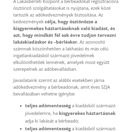
A Lakásbérleti Központ a bérbeadókat regisztrációra
ösztönző szolgáltatásokat is nyújtana, ezek közé
tartozik az adókedvezmények biztosítása. Az
kedvezmények
célja, hogy ösztönözze a
kisgyermekes háztartásoknak való kiadást, és
azt, hogy mindkét fél sok évre tudjon tervezni
lakáskiadáskor és –
bérléskor.
Az azonosító
számnak köszönhetően a lakhatási és más célú
ingatlankiadásból származó jövedelmek
elkülöníthetőek lennének, amelyek most együtt
szerepelnek az adóbevallásban.
Javaslataink szerint az alábbi esetekben járna
adókedvezmény a bérbeadónak, amit éves SZJA
bevallásában vehetne igénybe:
teljes adómentesség
a kiadásból származó
jövedelemre, ha
kisgyerekes háztartásnak
adja ki lakását a bérbeadó;
teljes adómentesség
a kiadásból származó