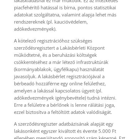
lakáskiadásnál ez már működik. Ez az intézkedés
piacfehérítő hatással is bírna, pontos statisztikai
adatokat szolgáltatna, valamint alapja lehet más
rendszereknek (pl. kaucióvédelem,
adókedvezmények).
A kötelező regisztrációhoz szükséges
szerződésregisztert a Lakásbérleti Központ
működtetné, és a beruházási költségek
csökkentéséhez a már létező infrastruktúrák
(kormányablakok, ügyfélkapu) használatát
javasoljuk. A lakásbérlet regisztrációjával a
bérbeadó hozzáférne egy online felülethez,
amelyen a lakással kapcsolatos ügyeit (pl.
adókedvezmények igénybevétele) tudná intézni.
Erre a felületre a bérlőnek is lenne rálátási joga,
ezzel biztosítva a feltöltött adatok valódiságát.
A szerződésregiszter adatbázisának alapját egy
lakásonként egyszer kiváltott és évente 5.000 Ft
ellenében megújítandó azonosító szám képezné. Ezt