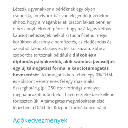
Létezik ugyanakkor a bérlőknek egy olyan
csoportja, amelynek bár van elegendő jövedelme
ahhoz, hogy a magánbérleti piacon lakást béreljen,
nincs annyi félretett pénze, hogy az átlagos kéthavi
kauciót nehézségek nélkül ki tudja fizetni, mégis
körükben alacsony a nemfizetés, az eladósodás és
az ebből fakadó lakásvesztés kockázata. Ebbe a
csoportba tartoznak például a
diákok és a
diplomás pályakezdők, akik számára javasoljuk
egy új támogatási forma, a kauciótámogatás
bevezetését
. A támogatás keretében egy 0% THM-
es kölcsönt vehetnének fel egy maximális
összeghatárig (pl. 250 ezer forintig), amelyet
meghatározott időn belül, havi részletekben kellene
törleszteniük. A támogatás megvalósítását első
lépésben a Diákhitel Központ tudná koordinálni.
Adókedvezmények