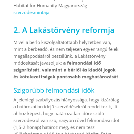
Habitat for Humanity Magyarország
szerződésmintája
.
2. A Lakástörvény reformja
Mivel a bérlő kiszolgáltatottabb helyzetben van,
mint a bérbeadó, és nem teljesen egyenrangú felek
megállapodásáról beszélünk, a Lakástörvény
módosítását javasoljuk:
a felmondási idő
szigorítását, valamint a bérlői és kiadói jogok
és kötelezettségek pontosabb meghatározását.
Szigorúbb felmondási idők
A jelenlegi szabályozás hiányossága, hogy kizárólag
a határozatlan idejű szerződésekről rendelkezik, itt
ahhoz képest, hogy határozatlan időre szóló
szerződésről van szó, nagyon rövid felmondási időt
(1,5-2 hónap) határoz meg, és nem tesz
különbséget a bérlő és a bérbeadó között. Ezért