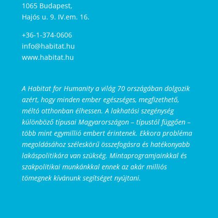
1065 Budapest,
Hajós u. 9. IV.em. 16.
+36-1-374-0606
info@habitat.hu
www.habitat.hu
A Habitat for Humanity a világ 70 országában dolgozik
azért, hogy minden ember egészséges, megfizethető,
méltó otthonban élhessen. A lakhatási szegénység
különböző típusai Magyarországon – típustól függően –
több mint egymillió embert érintenek. Ekkora probléma
megoldásához széleskörű összefogásra és hatékonyabb
lakáspolitikára van szükség. Mintaprogramjainkkal és
szakpolitikai munkánkkal ennek az akár milliós
tömegnek kívánunk segítséget nyújtani.