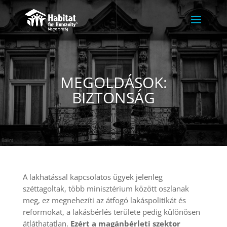
MEGOLDÁSOK:
BIZTONSÁG
A lakhatással kapcsolatos ügyek jelenleg
széttagoltak, több minisztérium között oszlanak
meg, ez megnehezíti az átfogó lakáspolitikát és
reformokat, a lakásbérlés területe pedig különösen
átláthatatlan.
Ezért a magánbérleti szektor