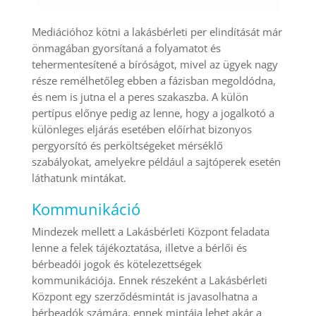
Mediációhoz kötni a lakásbérleti per elindítását már
önmagában gyorsítaná a folyamatot és
tehermentesítené a bíróságot, mivel az ügyek nagy
része remélhetőleg ebben a fázisban megoldódna,
és nem is jutna el a peres szakaszba. A külön
pertípus előnye pedig az lenne, hogy a jogalkotó a
különleges eljárás esetében előírhat bizonyos
pergyorsító és perköltségeket mérséklő
szabályokat, amelyekre például a sajtóperek esetén
láthatunk mintákat.
Kommunikáció
Mindezek mellett a Lakásbérleti Központ feladata
lenne a felek tájékoztatása, illetve a bérlői és
bérbeadói jogok és kötelezettségek
kommunikációja. Ennek részeként a Lakásbérleti
Központ egy szerződésmintát is javasolhatna a
bérbeadók számára, ennek mintája lehet akár a