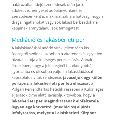
határozatlan idejű szerződések után járó
adókedvezményeket adóalanyonként és
szerződésenként is maximalizálná a hatóság, hogy a
drága ingatlanokat vagy sok lakást bérbeadók ne
kapjanak aránytalanul sok támogatást.
Mediáció és lakásbérleti per
A lakáskiadásból adódó viták jellemzően kis
összegről szólnak, azonban a vitarendezés egyetlen
hivatalos útja a költséges peres eljárás. Annak
érdekében, hogy a jelenleginél hatékonyabbá,
gyorsabbá és olcsóbbá váljon a lakáskiadással
kapcsolatos viták rendezése,
javasoljuk egy külön
pertípus, a lakásbérleti per létrehozását
a
Polgári Perrendtartás hetedik részében a Különleges
eljárások címe alatt. Javasoljuk továbbá, hogy
a
lakásbérleti per megindításának előfeltétele
legyen
egy közvetítői (mediációs) eljárás
lefolytatása, melyet a Lakásbérleti Központ