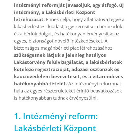
intézményi reformját javasoljuk, egy átfogó, új
intézmény, a Lakásbérleti Központ
létrehozását.
Ennek célja, hogy átláthatóvá tegye a
lakásbérlést és -kiadást, egyszerűsítse a bérbeadók
és a bérlők dolgát, és hatékonyan érvényesítse az
egyes, biztonságot növelő intézkedéseket. A
biztonságos magánbérleti piac létrehozásához
szükségesnek látjuk a jelenleg hatályos
Lakástörvény felülvizsgálatát, a lakásbérletek
kötelező regisztrációját, adózási ösztönzők és
kaucióvédelem bevezetését, és a vitarendezés
hatékonyabbá tételét.
Az intézményi reformnak
hála az egyes részterületeket érintő beavatkozások
is hatékonyabban tudnak érvényesülni.
1. Intézményi reform:
Lakásbérleti Központ