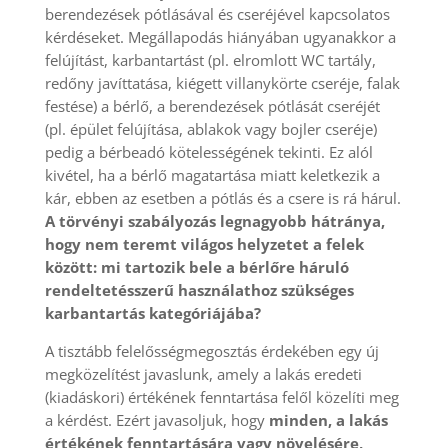
berendezések pótlásával és cseréjével kapcsolatos
kérdéseket. Megállapodás hiányában ugyanakkor a
felújítást, karbantartást (pl. elromlott WC tartály,
redőny javíttatása, kiégett villanykörte cseréje, falak
festése) a bérlő, a berendezések pótlását cseréjét
(pl. épület felújítása, ablakok vagy bojler cseréje)
pedig a bérbeadó kötelességének tekinti. Ez alól
kivétel, ha a bérlő magatartása miatt keletkezik a
kár, ebben az esetben a pótlás és a csere is rá hárul.
A törvényi szabályozás legnagyobb hátránya,
hogy nem teremt világos helyzetet a felek
között: mi tartozik bele a bérlőre háruló
rendeltetésszerű használathoz szükséges
karbantartás kategóriájába?
A tisztább felelősségmegosztás érdekében egy új
megközelítést javaslunk, amely a lakás eredeti
(kiadáskori) értékének fenntartása felől közelíti meg
a kérdést. Ezért javasoljuk, hogy
minden, a lakás
értékének fenntartására vagy növelésére,