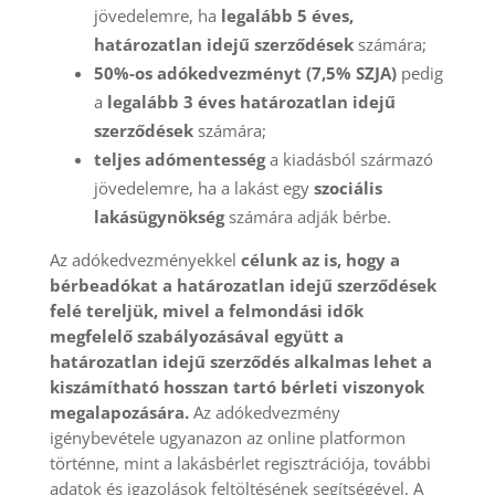
jövedelemre, ha
legalább 5 éves,
határozatlan idejű szerződések
számára;
50%-os adókedvezményt (7,5% SZJA)
pedig
a
legalább 3 éves határozatlan idejű
szerződések
számára;
teljes adómentesség
a kiadásból származó
jövedelemre, ha a lakást egy
szociális
lakásügynökség
számára adják bérbe.
Az adókedvezményekkel
célunk az is, hogy a
bérbeadókat a határozatlan idejű szerződések
felé tereljük, mivel a felmondási idők
megfelelő szabályozásával együtt a
határozatlan idejű szerződés alkalmas lehet a
kiszámítható hosszan tartó bérleti viszonyok
megalapozására.
Az adókedvezmény
igénybevétele ugyanazon az online platformon
történne, mint a lakásbérlet regisztrációja, további
adatok és igazolások feltöltésének segítségével. A