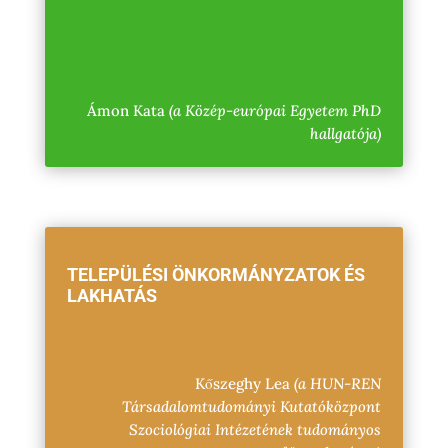
Ámon Kata
(a Közép-európai Egyetem PhD
hallgatója)
TELEPÜLÉSI ÖNKORMÁNYZATOK ÉS
LAKHATÁS
Kőszeghy Lea
(a HUN-REN
Társadalomtudományi Kutatóközpont
Szociológiai Intézetének tudományos