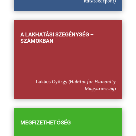
Kutatóközpont)
A LAKHATÁSI SZEGÉNYSÉG –
SZÁMOKBAN
Lukács György
(Habitat for Humanity
Magyarország)
MEGFIZETHETŐSÉG