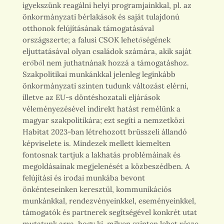
igyekszünk reagálni helyi programjainkkal, pl. az
önkormányzati bérlakások és saját tulajdonú
otthonok felújításának támogatásával
országszerte; a falusi CSOK lehetőségének
eljuttatásával olyan családok számára, akik saját
erőből nem juthatnának hozzá a támogatáshoz.
Szakpolitikai munkánkkal jelenleg leginkább
önkormányzati szinten tudunk változást elérni,
illetve az EU-s döntéshozatali eljárások
véleményezésével indirekt hatást remélünk a
magyar szakpolitikára; ezt segíti a nemzetközi
Habitat 2023-ban létrehozott brüsszeli állandó
képviselete is. Mindezek mellett kiemelten
fontosnak tartjuk a lakhatás problémáinak és
megoldásainak megjelenését a közbeszédben. A
felújítási és irodai munkába bevont
önkénteseinken keresztül, kommunikációs
munkánkkal, rendezvényeinkkel, eseményeinkkel,
támogatók és partnerek segítségével konkrét utat
mutatunk arra, hogy ki, milyen szinten lehet része