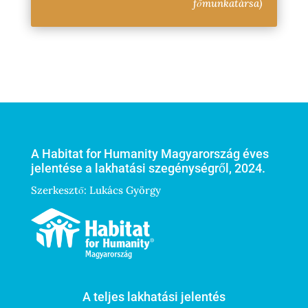
főmunkatársa)
A Habitat for Humanity Magyarország éves
jelentése a lakhatási szegénységről, 2024.
Szerkesztő: Lukács György
A teljes lakhatási jelentés