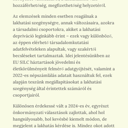
hozzáférhetőség, megfizethetőség helyzetéről.
Az elemzések minden esetben reagálnak a
lakhatási szegénységre, annak változásaira, azokra
a társadalmi csoportokra, akiket a lakhatási
depriváció leginkább érint – ezek vagy különböző,
az éppen elérhető társadalomkutatási
adatfelvételeken alapultak, vagy szakértői
becsléseket tartalmaztak. Idei jelentésünkben az
EU SILC háztartások jövedelmi és
életkörülményeit felmérő adatgyűjtését, valamint a
2022-es népszámlálás adatait használtuk fel, ezek
alapján teszünk megállapításokat a lakhatási
szegénység által érintettek számáról és
csoportjairól.
Különösen érdekessé vált a 2024-es év, egyrészt
önkormányzati választások zajlottak, ahol hol
hangsúlyosabb, hol kevésbé kiemelt módon, de
megjelent a lakhatás kérdése is. Mindez okot adott