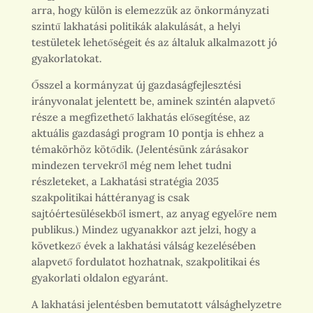
arra, hogy külön is elemezzük az önkormányzati
szintű lakhatási politikák alakulását, a helyi
testületek lehetőségeit és az általuk alkalmazott jó
gyakorlatokat.
Ősszel a kormányzat új gazdaságfejlesztési
irányvonalat jelentett be, aminek szintén alapvető
része a megfizethető lakhatás elősegítése, az
aktuális gazdasági program 10 pontja is ehhez a
témakörhöz kötődik. (Jelentésünk zárásakor
mindezen tervekről még nem lehet tudni
részleteket, a Lakhatási stratégia 2035
szakpolitikai háttéranyag is csak
sajtóértesülésekből ismert, az anyag egyelőre nem
publikus.) Mindez ugyanakkor azt jelzi, hogy a
következő évek a lakhatási válság kezelésében
alapvető fordulatot hozhatnak, szakpolitikai és
gyakorlati oldalon egyaránt.
A lakhatási jelentésben bemutatott válsághelyzetre