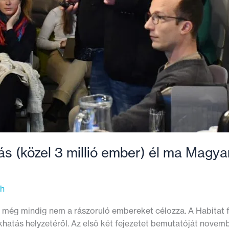
tás (közel 3 millió ember) él ma Magy
th
s még mindig nem a rászoruló embereket célozza. A Habitat
khatás helyzetéről. Az első két fejezetet bemutatóját novembe