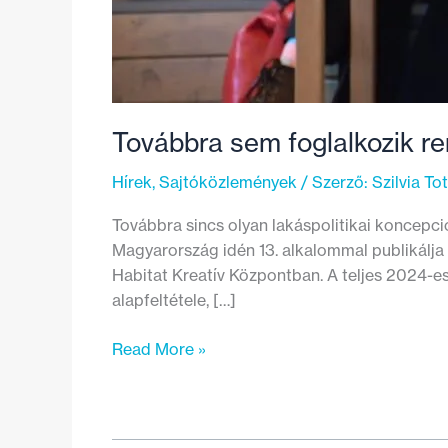
Továbbra sem foglalkozik r
Hírek
,
Sajtóközlemények
/ Szerző:
Szilvia To
Továbbra sincs olyan lakáspolitikai koncepci
Magyarország idén 13. alkalommal publikálja é
Habitat Kreatív Központban. A teljes 2024-es
alapfeltétele, […]
Továbbra
Read More »
sem
foglalkozik
rendszerszinten
a