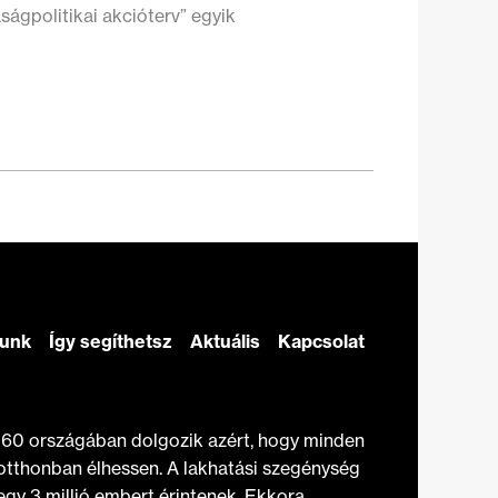
ágpolitikai akcióterv” egyik
zunk
Így segíthetsz
Aktuális
Kapcsolat
t 60 országában dolgozik azért, hogy minden
otthonban élhessen. A lakhatási szegénység
gy 3 millió embert érintenek. Ekkora