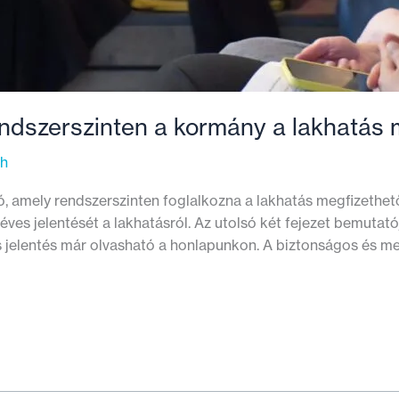
endszerszinten a kormány a lakhatás 
th
ó, amely rendszerszinten foglalkozna a lakhatás megfizethet
ves jelentését a lakhatásról. Az utolsó két fejezet bemutató
 jelentés már olvasható a honlapunkon. A biztonságos és me