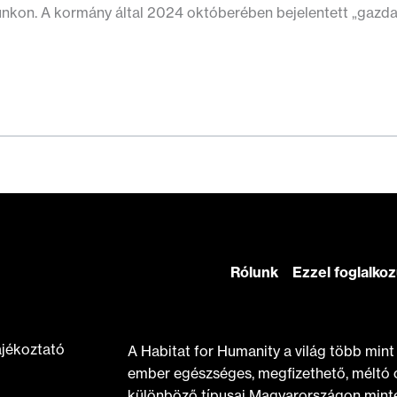
nkon. A kormány által 2024 októberében bejelentett „gazdas
Rólunk
Ezzel foglalko
ájékoztató
A Habitat for Humanity a világ több min
ember egészséges, megfizethető, méltó 
különböző típusai Magyarországon minte