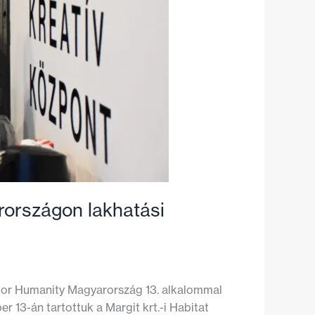
arországon lakhatási
 for Humanity Magyarország 13. alkalommal
r 13-án tartottuk a Margit krt.-i Habitat