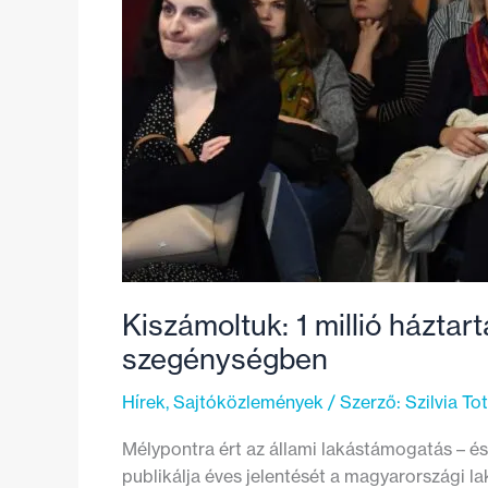
Kiszámoltuk: 1 millió háztar
szegénységben
Hírek
,
Sajtóközlemények
/ Szerző:
Szilvia To
Mélypontra ért az állami lakástámogatás – é
publikálja éves jelentését a magyarországi la