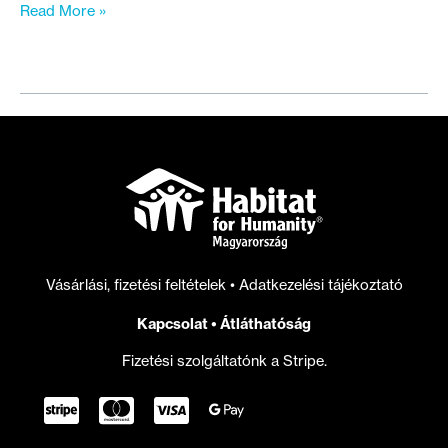
Mit
Read More »
kell
tennie
a
következő
kormánynak
a
lakhatási
válság
megoldásáért?
Vásárlási, fizetési feltételek
•
Adatkezelési tájékoztató
Kapcsolat
•
Átláthatóság
Fizetési szolgáltatónk a Stripe.