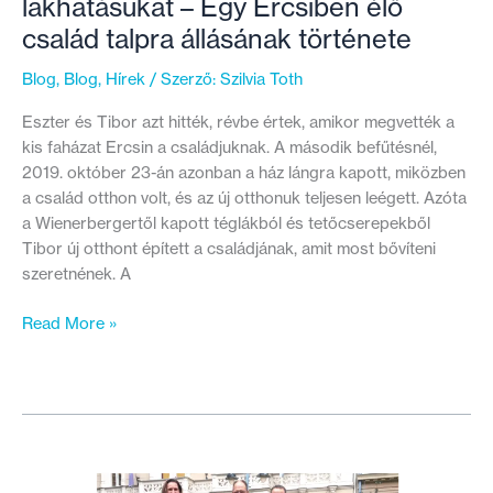
lakhatásukat – Egy Ercsiben élő
család talpra állásának története
Blog
,
Blog
,
Hírek
/ Szerző:
Szilvia Toth
Eszter és Tibor azt hitték, révbe értek, amikor megvették a
kis faházat Ercsin a családjuknak. A második befűtésnél,
2019. október 23-án azonban a ház lángra kapott, miközben
a család otthon volt, és az új otthonuk teljesen leégett. Azóta
a Wienerbergertől kapott téglákból és tetőcserepekből
Tibor új otthont épített a családjának, amit most bővíteni
szeretnének. A
Kiemelték
Read More »
volna
a
gyerekeket
a
családból,
ha