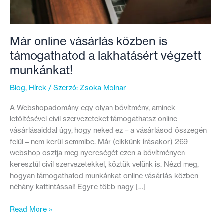
Már online vásárlás közben is
támogathatod a lakhatásért végzett
munkánkat!
Blog
,
Hírek
/ Szerző:
Zsoka Molnar
A Webshopadomány egy olyan bővítmény, aminek
letöltésével civil szervezeteket támogathatsz online
vásárlásaiddal úgy, hogy neked ez – a vásárlásod összegén
felül – nem kerül semmibe. Már (cikkünk írásakor) 269
webshop osztja meg nyereségét ezen a bővítményen
keresztül civil szervezetekkel, köztük velünk is. Nézd meg,
hogyan támogathatod munkánkat online vásárlás közben
néhány kattintással! Egyre több nagy […]
Már
Read More »
online