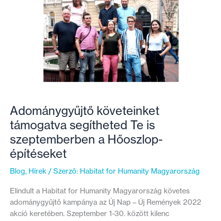
nem
rendezik
a
lakhatásukat
–
Egy
Ercsiben
élő
család
talpra
Adománygyűjtő követeinket
állásának
támogatva segítheted Te is
története
szeptemberben a Hőoszlop-
építéseket
Blog
,
Hírek
/ Szerző:
Habitat for Humanity Magyarország
Elindult a Habitat for Humanity Magyarország követes
adománygyűjtő kampánya az Új Nap – Új Remények 2022
akció keretében. Szeptember 1-30. között kilenc