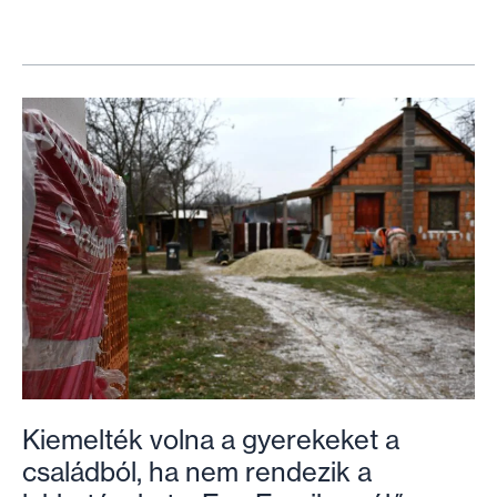
vásárlás
közben
is
támogathatod
a
lakhatásért
végzett
munkánkat!
Kiemelték volna a gyerekeket a
családból, ha nem rendezik a