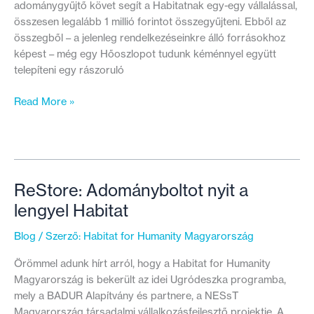
adománygyűjtő követ segít a Habitatnak egy-egy vállalással,
összesen legalább 1 millió forintot összegyűjteni. Ebből az
összegből – a jelenleg rendelkezéseinkre álló forrásokhoz
képest – még egy Hőoszlopot tudunk kéménnyel együtt
telepíteni egy rászoruló
Adománygyűjtő
Read More »
követeinket
támogatva
segítheted
Te
is
ReStore: Adományboltot nyit a
szeptemberben
lengyel Habitat
a
Hőoszlop-
Blog
/ Szerző:
Habitat for Humanity Magyarország
építéseket
Örömmel adunk hírt arról, hogy a Habitat for Humanity
Magyarország is bekerült az idei Ugródeszka programba,
mely a BADUR Alapítvány és partnere, a NESsT
Magyarország társadalmi vállalkozásfejlesztő projektje. A