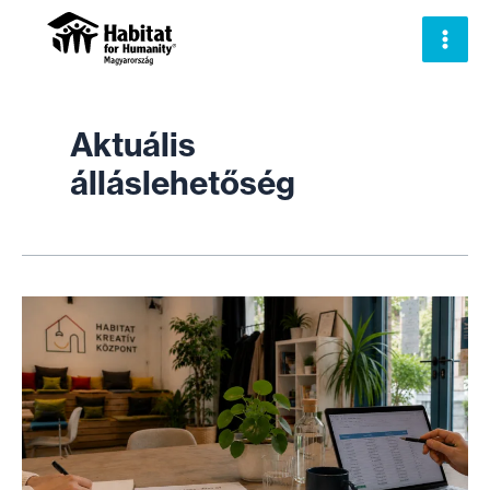
Skip
to
content
Aktuális
álláslehetőség