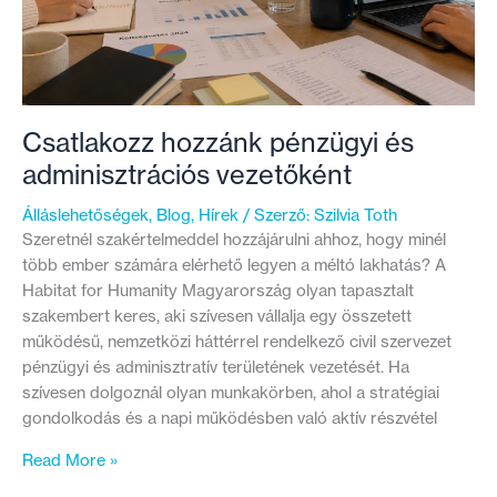
Csatlakozz hozzánk pénzügyi és
adminisztrációs vezetőként
Álláslehetőségek
,
Blog
,
Hírek
/ Szerző:
Szilvia Toth
Szeretnél szakértelmeddel hozzájárulni ahhoz, hogy minél
több ember számára elérhető legyen a méltó lakhatás? A
Habitat for Humanity Magyarország olyan tapasztalt
szakembert keres, aki szívesen vállalja egy összetett
működésű, nemzetközi háttérrel rendelkező civil szervezet
pénzügyi és adminisztratív területének vezetését. Ha
szívesen dolgoznál olyan munkakörben, ahol a stratégiai
gondolkodás és a napi működésben való aktív részvétel
Csatlakozz
Read More »
hozzánk