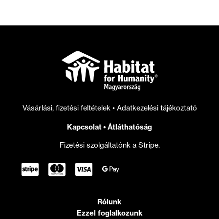
pénzügyi
és
adminisztrációs
vezetőként
Vásárlási, fizetési feltételek
•
Adatkezelési tájékoztató
Kapcsolat
•
Átláthatóság
Fizetési szolgáltatónk a Stripe.
Rólunk
Ezzel foglalkozunk