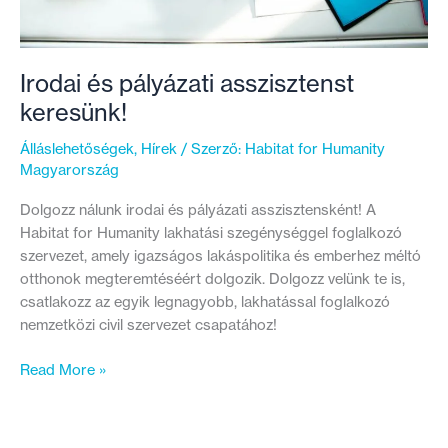
Irodai és pályázati asszisztenst
keresünk!
Álláslehetőségek
,
Hírek
/ Szerző:
Habitat for Humanity
Magyarország
Dolgozz nálunk irodai és pályázati asszisztensként! A
Habitat for Humanity lakhatási szegénységgel foglalkozó
szervezet, amely igazságos lakáspolitika és emberhez méltó
otthonok megteremtéséért dolgozik. Dolgozz velünk te is,
csatlakozz az egyik legnagyobb, lakhatással foglalkozó
nemzetközi civil szervezet csapatához!
Irodai
Read More »
és
pályázati
asszisztenst