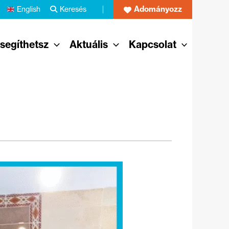
Adományozz
English
Keresés
 segíthetsz
Aktuális
Kapcsolat