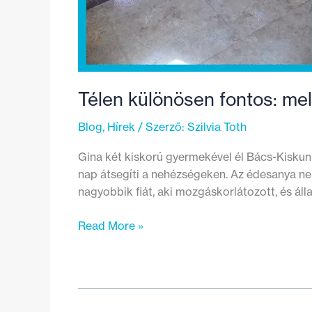
Télen különösen fontos: mel
Blog
,
Hírek
/ Szerző:
Szilvia Toth
Gina két kiskorú gyermekével él Bács-Kiskun 
nap átsegíti a nehézségeken. Az édesanya nem
nagyobbik fiát, aki mozgáskorlátozott, és áll
Télen
Read More »
különösen
fontos:
meleg,
biztonságos
fürdőszobát