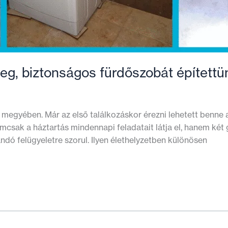
eg, biztonságos fürdőszobát építettü
megyében. Már az első találkozáskor érezni lehetett benne az
csak a háztartás mindennapi feladatait látja el, hanem két 
andó felügyeletre szorul. Ilyen élethelyzetben különösen