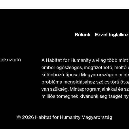
Rólunk
Ezzel foglalko
ájékoztató
A Habitat for Humanity a világ több min
ember egészséges, megfizethető, méltó 
különböző típusai Magyarországon minte
probléma megoldásához széleskörű össz
van szükség. Mintaprogramjainkkal és sz
milliós tömegnek kívánunk segítséget nyú
© 2026 Habitat for Humanity Magyarország