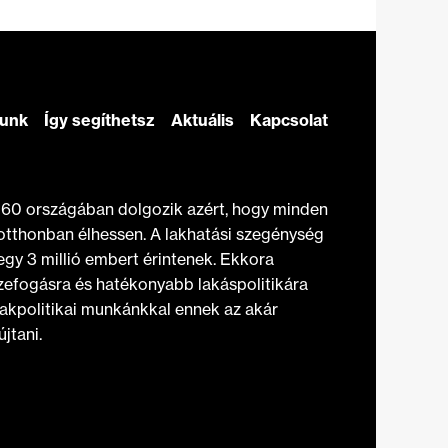
zunk
Így segíthetsz
Aktuális
Kapcsolat
t 60 országában dolgozik azért, hogy minden
otthonban élhessen. A lakhatási szegénység
gy 3 millió embert érintenek. Ekkora
efogásra és hatékonyabb lakáspolitikára
akpolitikai munkánkkal ennek az akár
jtani.