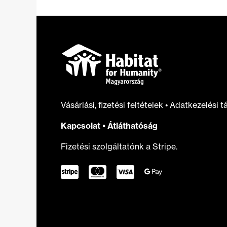
építettünk
egy
vidéki
családnak
Vásárlási, fizetési feltételek
•
Adatkezelési t
Kapcsolat
•
Átláthatóság
Fizetési szolgáltatónk a Stripe.