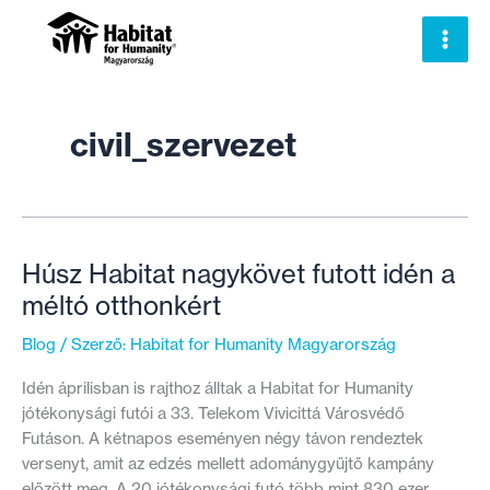
Skip
to
content
civil_szervezet
Húsz Habitat nagykövet futott idén a
méltó otthonkért
Blog
/ Szerző:
Habitat for Humanity Magyarország
Idén áprilisban is rajthoz álltak a Habitat for Humanity
jótékonysági futói a 33. Telekom Vivicittá Városvédő
Futáson. A kétnapos eseményen négy távon rendeztek
versenyt, amit az edzés mellett adománygyűjtő kampány
előzött meg. A 20 jótékonysági futó több mint 830 ezer