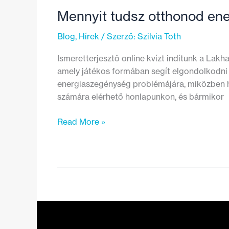
Mennyit tudsz otthonod ene
Blog
,
Hírek
/ Szerző:
Szilvia Toth
Ismeretterjesztő online kvízt indítunk a Lakha
amely játékos formában segít elgondolkodni s
energiaszegénység problémájára, miközben ha
számára elérhető honlapunkon, és bármikor
Mennyit
Read More »
tudsz
otthonod
energiafogyasztásáról?