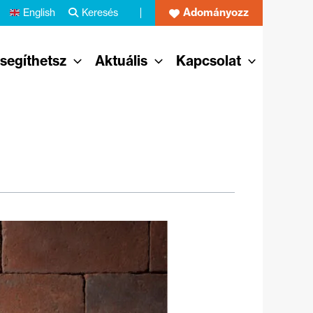
Adományozz
English
Keresés
 segíthetsz
Aktuális
Kapcsolat