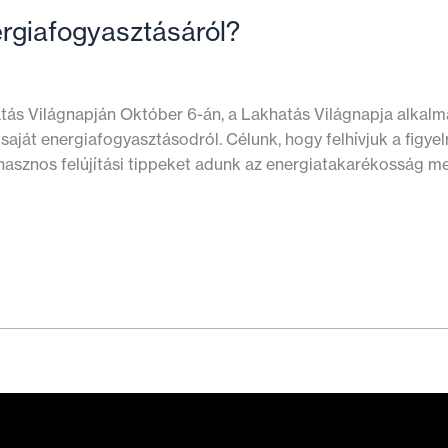
rgiafogyasztásáról?
tás Világnapján Október 6-án, a Lakhatás Világnapja alkalmábó
aját energiafogyasztásodról. Célunk, hogy felhívjuk a figye
sznos felújítási tippeket adunk az energiatakarékosság meg