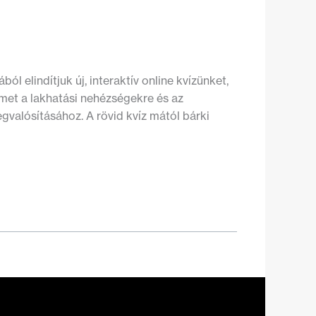
l elindítjuk új, interaktív online kvízünket,
lmet a lakhatási nehézségekre és az
valósításához. A rövid kvíz mától bárki