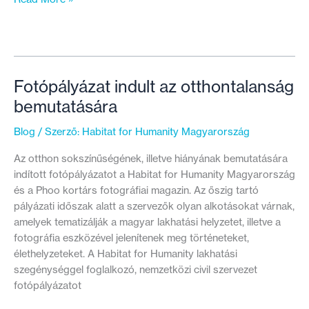
otthon
meleg-
e?”
–
Április
Fotópályázat indult az otthontalanság
9-
bemutatására
ig
lehet
Blog
/ Szerző:
Habitat for Humanity Magyarország
jelentkezni
az
Az otthon sokszínűségének, illetve hiányának bemutatására
idei
indított fotópályázatot a Habitat for Humanity Magyarország
Hon-
és a Phoo kortárs fotográfiai magazin. Az őszig tartó
Vágy
pályázati időszak alatt a szervezők olyan alkotásokat várnak,
fotópályázatunkra
amelyek tematizálják a magyar lakhatási helyzetet, illetve a
fotográfia eszközével jelenítenek meg történeteket,
élethelyzeteket. A Habitat for Humanity lakhatási
szegénységgel foglalkozó, nemzetközi civil szervezet
fotópályázatot