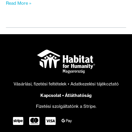
Fotópályázat
Read More »
indult
az
otthontalanság
bemutatására
Vásárlási, fizetési feltételek
•
Adatkezelési tájékoztató
Kapcsolat
•
Átláthatóság
Fizetési szolgáltatónk a Stripe.