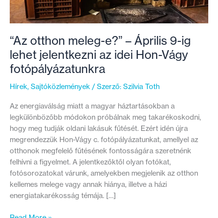
“Az otthon meleg-e?” – Április 9-ig
lehet jelentkezni az idei Hon-Vágy
fotópályázatunkra
Hírek
,
Sajtóközlemények
/ Szerző:
Szilvia Toth
Az energiaválság miatt a magyar háztartásokban a
legkülönbözőbb módokon próbálnak meg takarékoskodni,
hogy meg tudják oldani lakásuk fűtését. Ezért idén újra
megrendezzük Hon-Vágy c. fotópályázatunkat, amellyel az
otthonok megfelelő fűtésének fontosságára szeretnénk
felhívni a figyelmet. A jelentkezőktől olyan fotókat,
fotósorozatokat várunk, amelyekben megjelenik az otthon
kellemes melege vagy annak hiánya, illetve a házi
energiatakarékosság témája. […]
“Az
Read More »