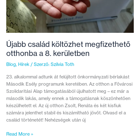
Újabb család költözhet megfizethető
otthonba a 8. kerületben
Blog
,
Hírek
/ Szerző:
Szilvia Toth
23. alkalommal adtunk át felújított önkormányzati bérlakást
Második Esély programunk keretében. Az otthon a Fővárosi
Szolidaritási Alap támogatásából újulhatott meg – ez már a
második lakás, amely ennek a támogatásnak köszönhetően
készülhetett el. Az új otthon Zsolt, Renáta és két kisfiuk
számára jelenthet stabil és kiszámítható jövőt. Olvasd el a
család történetét! Nehézségek után új
Újabb
Read More »