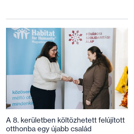
család
költözhet
megfizethető
otthonba
a
8.
kerületben
A 8. kerületben költözhetett felújított
otthonba egy újabb család