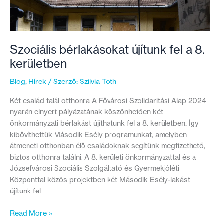
Szociális bérlakásokat újítunk fel a 8.
kerületben
Blog
,
Hírek
/ Szerző:
Szilvia Toth
Két család talál otthonra A Fővárosi Szolidaritási Alap 2024
nyarán elnyert pályázatának köszönhetően két
önkormányzati bérlakást újíthatunk fel a 8. kerületben. Így
kibővíthettük Második Esély programunkat, amelyben
átmeneti otthonban élő családoknak segítünk megfizethető,
biztos otthonra találni. A 8. kerületi önkormányzattal és a
Józsefvárosi Szociális Szolgáltató és Gyermekjóléti
Központtal közös projektben két Második Esély-lakást
újítunk fel
Szociális
Read More »