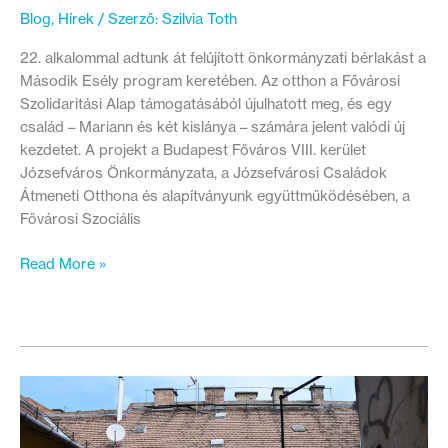
Blog
,
Hírek
/ Szerző:
Szilvia Toth
22. alkalommal adtunk át felújított önkormányzati bérlakást a
Második Esély program keretében. Az otthon a Fővárosi
Szolidaritási Alap támogatásából újulhatott meg, és egy
család – Mariann és két kislánya – számára jelent valódi új
kezdetet. A projekt a Budapest Főváros VIII. kerület
Józsefváros Önkormányzata, a Józsefvárosi Családok
Átmeneti Otthona és alapítványunk együttműködésében, a
Fővárosi Szociális
A
Read More »
8.
kerületben
költözhetett
felújított
otthonba
egy
újabb
család