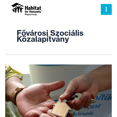
Skip
to
content
Fővárosi Szociális
Közalapítvány