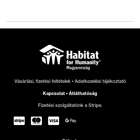
bérlakásokat
újítunk
fel
a
8.
kerületben
Vásárlási, fizetési feltételek
•
Adatkezelési tájékoztató
Kapcsolat
•
Átláthatóság
Fizetési szolgáltatónk a Stripe.