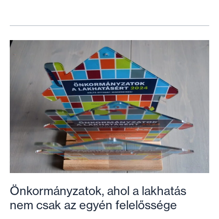
gyakorlatokat
alkalmaznak
az
önkormányzatok?
Önkormányzatok, ahol a lakhatás
nem csak az egyén felelőssége