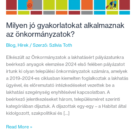
Milyen jó gyakorlatokat alkalmaznak
az önkormányzatok?
Blog
,
Hírek
/ Szerző:
Szilvia Toth
Elkészült az Önkormányzatok a lakhatásért pályázatunkra
beérkező anyagok elemzése 2024 első felében pályázatot
írtunk ki olyan települési önkormányzatok számára, amelyek
a 2019–2024-es ciklusban kiemelten foglalkoztak a lakhatás
ügyével, és előremutató intézkedéseket vezettek be a
lakhatási szegénység enyhítésével kapcsolatban. A
beérkező jelentkezéseket három, településméret szerinti
kategóriában díjaztuk. A díjazottak egy-egy – a Habitat által
kidolgozott, szakpolitikai és […]
Milyen
Read More »
jó