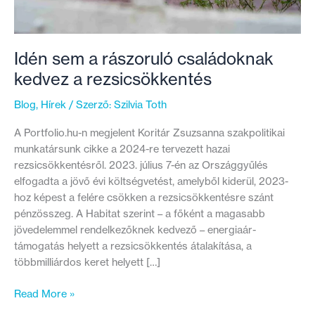
Idén sem a rászoruló családoknak
kedvez a rezsicsökkentés
Blog
,
Hírek
/ Szerző:
Szilvia Toth
A Portfolio.hu-n megjelent Koritár Zsuzsanna szakpolitikai
munkatársunk cikke a 2024-re tervezett hazai
rezsicsökkentésről. 2023. július 7-én az Országgyűlés
elfogadta a jövő évi költségvetést, amelyből kiderül, 2023-
hoz képest a felére csökken a rezsicsökkentésre szánt
pénzösszeg. A Habitat szerint – a főként a magasabb
jövedelemmel rendelkezőknek kedvező – energiaár-
támogatás helyett a rezsicsökkentés átalakítása, a
többmilliárdos keret helyett […]
Idén
Read More »
sem