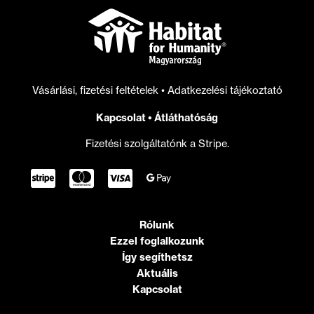
az
alacsonyabb
jövedelműek
a
kormánytól
Vásárlási, fizetési feltételek
•
Adatkezelési tájékoztató
Kapcsolat
•
Átláthatóság
Fizetési szolgáltatónk a Stripe.
Rólunk
Ezzel foglalkozunk
Így segíthetsz
Aktuális
Kapcsolat