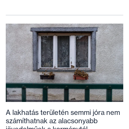
a
rászoruló
családoknak
kedvez
a
rezsicsökkentés
A lakhatás területén semmi jóra nem
számíthatnak az alacsonyabb