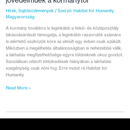
jövedelműek a kormánytól
Hírek
,
Sajtóközlemények
/ Szerző:
Habitat for Humanity
Magyarország
A kormány továbbra is leginkább a felső- és középosztály
lakásvásárlását támogatja, a leginkább rászorulók számára
is elérhető eszközök köre az elmúlt egy évben csak szűkült.
Miközben a megélhetés általánosságban is nehezebbé válik,
a lakhatás megfizethetősége egyre többeknek okoz gondot.
Szociálisan célzott intézkedések hiányában a lakhatási
szegénység csak nőni fog. Erre mutat rá Habitat for
Humanity
A
Read More »
lakhatás
területén
semmi
jóra
nem
számíthatnak