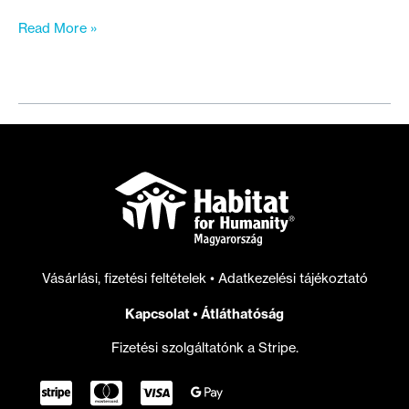
Évek
Read More »
óta
üresen
álló
épületben
alakít
ki
Kreatív
Központot
a
Habitat
a
Vásárlási, fizetési feltételek
•
Adatkezelési tájékoztató
Margit
körúton
Kapcsolat
•
Átláthatóság
Fizetési szolgáltatónk a Stripe.