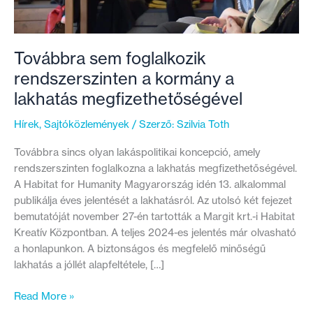
Továbbra sem foglalkozik
rendszerszinten a kormány a
lakhatás megfizethetőségével
Hírek
,
Sajtóközlemények
/ Szerző:
Szilvia Toth
Továbbra sincs olyan lakáspolitikai koncepció, amely
rendszerszinten foglalkozna a lakhatás megfizethetőségével.
A Habitat for Humanity Magyarország idén 13. alkalommal
publikálja éves jelentését a lakhatásról. Az utolsó két fejezet
bemutatóját november 27-én tartották a Margit krt.-i Habitat
Kreatív Központban. A teljes 2024-es jelentés már olvasható
a honlapunkon. A biztonságos és megfelelő minőségű
lakhatás a jóllét alapfeltétele, […]
Továbbra
Read More »
sem