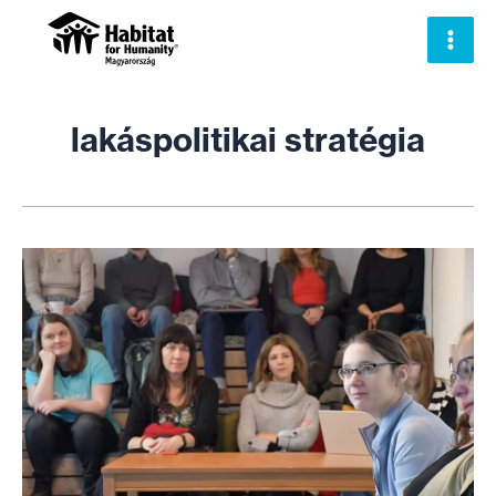
Skip
to
content
lakáspolitikai stratégia