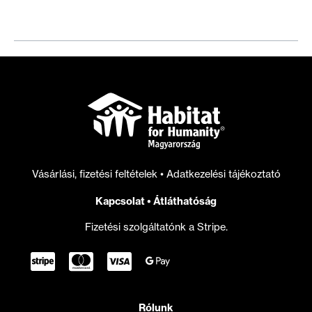
foglalkozik
rendszerszinten
a
kormány
a
lakhatás
megfizethetőségével
Vásárlási, fizetési feltételek
•
Adatkezelési tájékoztató
Kapcsolat
•
Átláthatóság
Fizetési szolgáltatónk a Stripe.
Rólunk