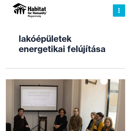
Skip
to
content
lakóépületek
energetikai felújítása