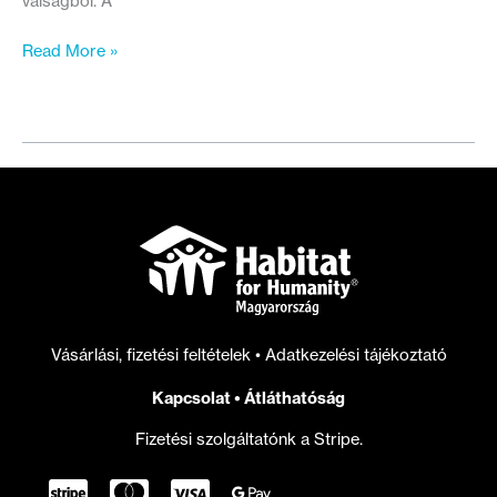
válságból. A
Mit
Read More »
kell
tennie
a
következő
kormánynak
a
lakhatási
válság
megoldásáért?
Vásárlási, fizetési feltételek
•
Adatkezelési tájékoztató
Kapcsolat
•
Átláthatóság
Fizetési szolgáltatónk a Stripe.