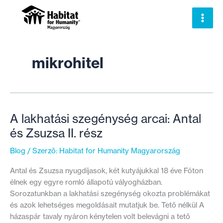
Skip
to
content
mikrohitel
A lakhatási szegénység arcai: Antal
és Zsuzsa II. rész
Blog
/ Szerző:
Habitat for Humanity Magyarország
Antal és Zsuzsa nyugdíjasok, két kutyájukkal 18 éve Fóton
élnek egy egyre romló állapotú vályogházban.
Sorozatunkban a lakhatási szegénység okozta problémákat
és azok lehetséges megoldásait mutatjuk be. Tető nélkül A
házaspár tavaly nyáron kénytelen volt belevágni a tető