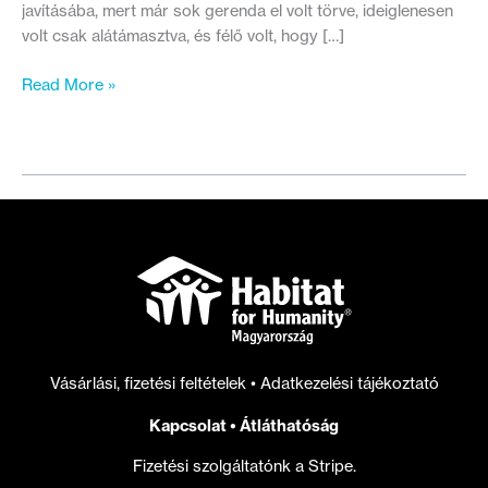
javításába, mert már sok gerenda el volt törve, ideiglenesen
volt csak alátámasztva, és félő volt, hogy […]
A
Read More »
lakhatási
szegénység
arcai:
Antal
és
Zsuzsa
II.
rész
Vásárlási, fizetési feltételek
•
Adatkezelési tájékoztató
Kapcsolat
•
Átláthatóság
Fizetési szolgáltatónk a Stripe.