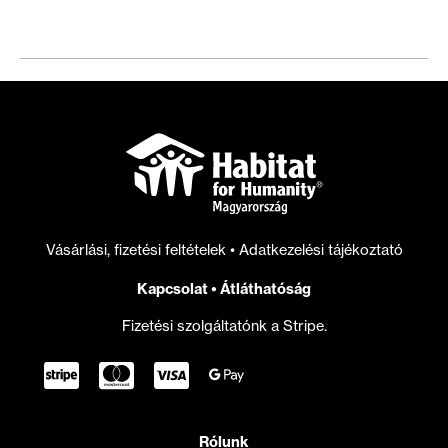
el
ennyire
az
albérletárak,
és
hogyan
lehetne
ezt
csökkenteni?
Vásárlási, fizetési feltételek
•
Adatkezelési tájékoztató
Kapcsolat
•
Átláthatóság
Fizetési szolgáltatónk a Stripe.
Rólunk