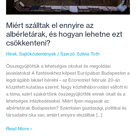
Miért szálltak el ennyire az
albérletárak, és hogyan lehetne ezt
csökkenteni?
Hírek
,
Sajtóközlemények
/ Szerző:
Szilvia Toth
Összegyűjtöttük a lehetséges okokat és megoldási
javaslatokat A fizetésekhez képest Európában Budapesten a
legdrágább lakást bérelni – az Economist február 20-án
közzétett kutatása szerint. Nagy közfelháborodást váltott ki
a téma, ezért szakértőink összegyűjtötték ennek okait és a
lehetséges intézkedéseket. Miért ilyen magasak az
albérletárak Budapesten? Számtalan gazdasági, politikai és
társadalmi oka van, amiért ennyire elszálltak […]
Miért
Read More »
szálltak