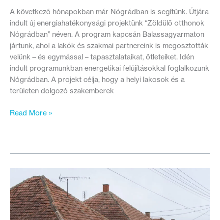
A következő hónapokban már Nógrádban is segítünk. Útjára
indult új energiahatékonysági projektünk “Zöldülő otthonok
Nógrádban” néven. A program kapcsán Balassagyarmaton
jártunk, ahol a lakók és szakmai partnereink is megosztották
velünk – és egymással – tapasztalataikat, ötleteiket. Idén
indult programunkban energetikai felújításokkal foglalkozunk
Nógrádban. A projekt célja, hogy a helyi lakosok és a
területen dolgozó szakemberek
Zöldülő
Read More »
otthonok
Nógrádban:
elindult
új
energiahatékonysági
projektünk