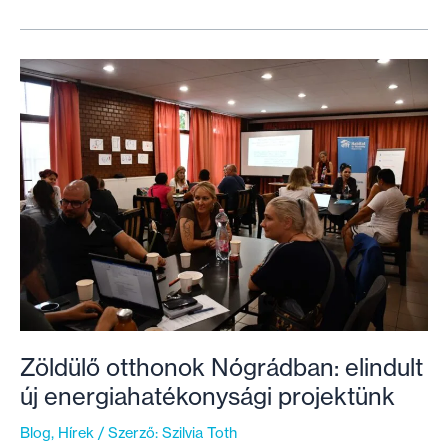
–
egy
sikeres
projekt
a
végéhez
ért
Zöldülő otthonok Nógrádban: elindult
új energiahatékonysági projektünk
Blog
,
Hírek
/ Szerző:
Szilvia Toth