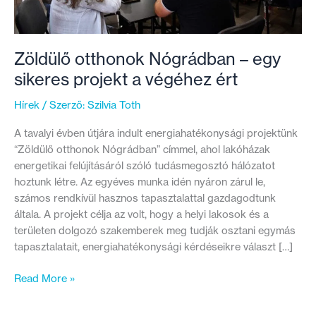
Zöldülő otthonok Nógrádban – egy
sikeres projekt a végéhez ért
Hírek
/ Szerző:
Szilvia Toth
A tavalyi évben útjára indult energiahatékonysági projektünk
“Zöldülő otthonok Nógrádban” címmel, ahol lakóházak
energetikai felújításáról szóló tudásmegosztó hálózatot
hoztunk létre. Az egyéves munka idén nyáron zárul le,
számos rendkívül hasznos tapasztalattal gazdagodtunk
általa. A projekt célja az volt, hogy a helyi lakosok és a
területen dolgozó szakemberek meg tudják osztani egymás
tapasztalatait, energiahatékonysági kérdéseikre választ […]
Zöldülő
Read More »
otthonok
Nógrádban