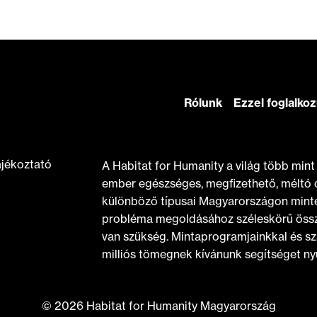
Rólunk
Ezzel foglalko
ájékoztató
A Habitat for Humanity a világ több min
ember egészséges, megfizethető, méltó 
különböző típusai Magyarországon minte
probléma megoldásához széleskörű össz
van szükség. Mintaprogramjainkkal és sz
milliós tömegnek kívánunk segítséget nyú
© 2026 Habitat for Humanity Magyarország