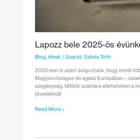
Lapozz bele 2025-ös évünk
Blog
,
Hírek
/ Szerző:
Szilvia Toth
2025-ben is azért dolgoztunk, hogy minél t
Magyarországon és egész Európában – valamin
szegénység. Milliók számára elérhetetlen a m
jövedelmük
Lapozz
Read More »
bele
2025-
ös
évünket