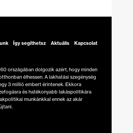
zunk
Így segíthetsz
Aktuális
Kapcsolat
t 60 országában dolgozik azért, hogy minden
otthonban élhessen. A lakhatási szegénység
gy 3 millió embert érintenek. Ekkora
efogásra és hatékonyabb lakáspolitikára
akpolitikai munkánkkal ennek az akár
jtani.