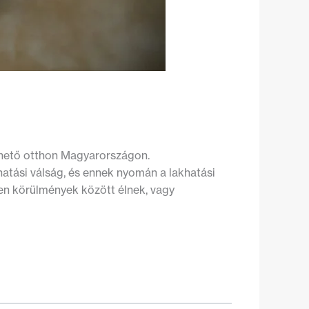
thető otthon Magyarországon.
atási válság, és ennek nyomán a lakhatási
len körülmények között élnek, vagy