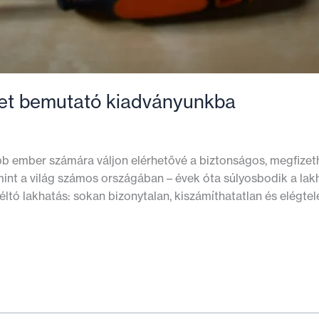
et bemutató kiadványunkba
öbb ember számára váljon elérhetővé a biztonságos, megfize
t a világ számos országában – évek óta súlyosbodik a lakh
éltó lakhatás: sokan bizonytalan, kiszámíthatatlan és elégte