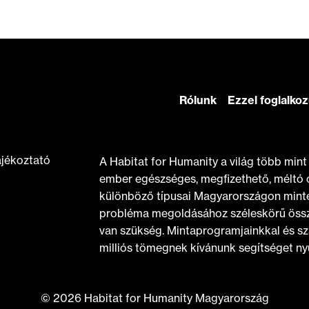
Rólunk
Ezzel foglalko
ájékoztató
A Habitat for Humanity a világ több min
ember egészséges, megfizethető, méltó 
különböző típusai Magyarországon minte
probléma megoldásához széleskörű össz
van szükség. Mintaprogramjainkkal és sz
milliós tömegnek kívánunk segítséget nyú
© 2026 Habitat for Humanity Magyarország