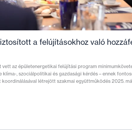
tosított a felújításokhoz való hozzáf
t vett az épületenergetikai felújítási program minimumkövet
klíma-, szociálpolitikai és gazdasági kérdés – ennek fontoss
t koordinálásával létrejött szakmai együttműködés 2025. m