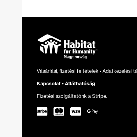
felújításokhoz
való
hozzáférés
Vásárlási, fizetési feltételek
•
Adatkezelési t
Kapcsolat
•
Átláthatóság
Fizetési szolgáltatónk a Stripe.