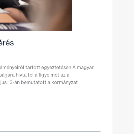
érés
elményeiről tartott egyeztetésen A magyar
ágára hívta fel a figyelmet az a
ájus 13-án bemutatott a kormányzat