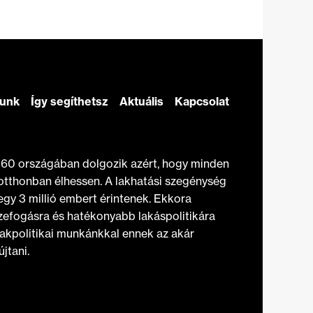
zunk
Így segíthetsz
Aktuális
Kapcsolat
t 60 országában dolgozik azért, hogy minden
otthonban élhessen. A lakhatási szegénység
gy 3 millió embert érintenek. Ekkora
efogásra és hatékonyabb lakáspolitikára
akpolitikai munkánkkal ennek az akár
jtani.