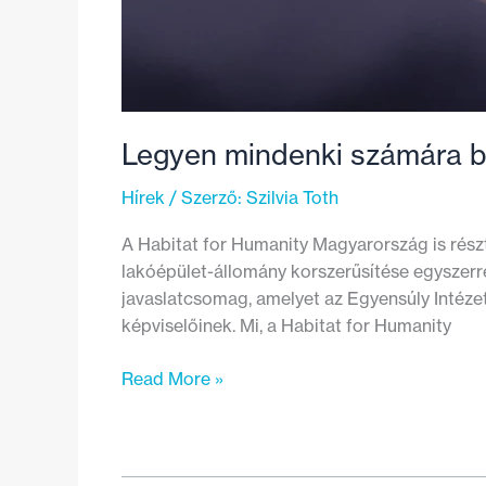
Legyen mindenki számára biz
Hírek
/ Szerző:
Szilvia Toth
A Habitat for Humanity Magyarország is rész
lakóépület-állomány korszerűsítése egyszerre 
javaslatcsomag, amelyet az Egyensúly Intéze
képviselőinek. Mi, a Habitat for Humanity
Legyen
Read More »
mindenki
számára
biztosított
a