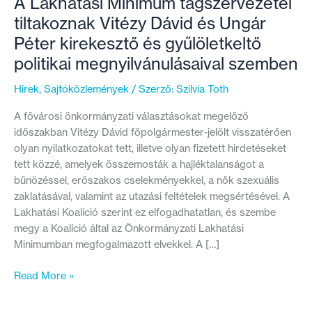
A Lakhatási Minimum tagszervezetei
tiltakoznak Vitézy Dávid és Ungár
Péter kirekesztő és gyűlöletkeltő
politikai megnyilvánulásaival szemben
Hírek
,
Sajtóközlemények
/ Szerző:
Szilvia Toth
A fővárosi önkormányzati választásokat megelőző
időszakban Vitézy Dávid főpolgármester-jelölt visszatérően
olyan nyilatkozatokat tett, illetve olyan fizetett hirdetéseket
tett közzé, amelyek összemosták a hajléktalanságot a
bűnözéssel, erőszakos cselekményekkel, a nők szexuális
zaklatásával, valamint az utazási feltételek megsértésével. A
Lakhatási Koalíció szerint ez elfogadhatatlan, és szembe
megy a Koalíció által az Önkormányzati Lakhatási
Minimumban megfogalmazott elvekkel. A […]
A
Read More »
Lakhatási
Minimum