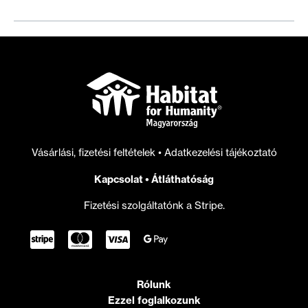
tagszervezetei
tiltakoznak
Vitézy
Dávid
és
Ungár
Péter
kirekesztő
és
Vásárlási, fizetési feltételek
•
Adatkezelési tájékoztató
gyűlöletkeltő
politikai
Kapcsolat
•
Átláthatóság
megnyilvánulásaival
szemben
Fizetési szolgáltatónk a Stripe.
Rólunk
Ezzel foglalkozunk