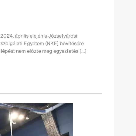
024. április elején a Józsefvárosi
özszolgálati Egyetem (NKE) bővítésére
 A lépést nem előzte meg egyeztetés […]