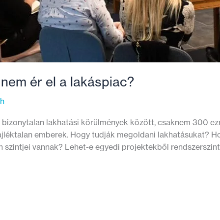
 nem ér el a lakáspiac?
th
 bizonytalan lakhatási körülmények között, csaknem 300 ez
ajléktalan emberek. Hogy tudják megoldani lakhatásukat? Ho
yen szintjei vannak? Lehet-e egyedi projektekből rendszerszi