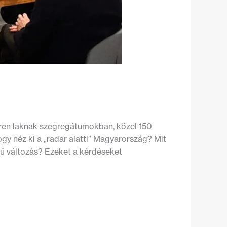
ren laknak szegregátumokban, közel 150
gy néz ki a „radar alatti” Magyarország? Mit
ntű változás? Ezeket a kérdéseket