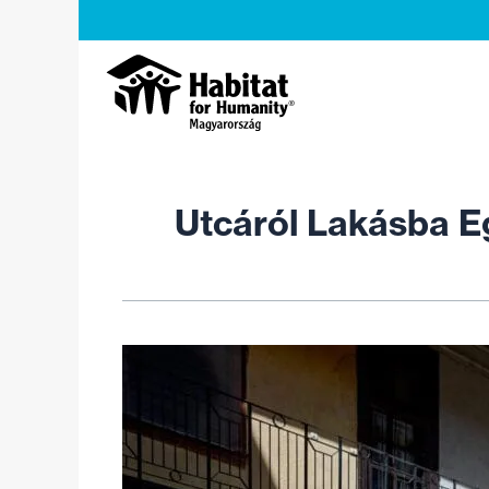
Skip
to
content
Utcáról Lakásba E