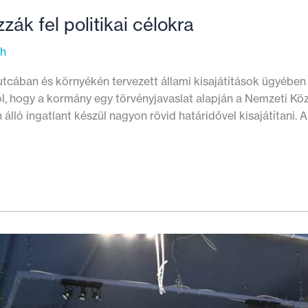
ák fel politikai célokra
th
tcában és környékén tervezett állami kisajátítások ügyében 2
ól, hogy a kormány egy törvényjavaslat alapján a Nemzeti K
álló ingatlant készül nagyon rövid határidővel kisajátítani.