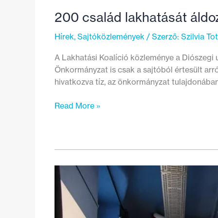
200 család lakhatását áldozz
Hírek
,
Sajtóközlemények
/ Szerző:
Szilvia To
A Lakhatási Koalíció közleménye a Diószegi u
Önkormányzat is csak a sajtóból értesült arr
hivatkozva tíz, az önkormányzat tulajdonában 
200
Read More »
család
lakhatását
áldozzák
fel
politikai
célokra