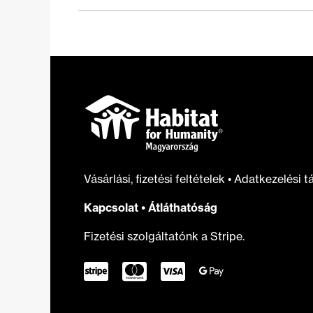
nem
ér
el
a
lakáspiac?
Vásárlási, fizetési feltételek
•
Adatkezelési t
Kapcsolat
•
Átláthatóság
Fizetési szolgáltatónk a Stripe.