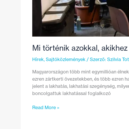
Mi történik azokkal, akikhez
Hírek
,
Sajtóközlemények
/ Szerző:
Szilvia To
Magyarországon több mint egymillióan élnek
ezren zártkerti övezetekben, és több ezren h
jelent a lakhatás, lakhatási szegénység, mil
boncolgattuk lakhatással foglalkozó
Mi
Read More »
történik
azokkal,
akikhez