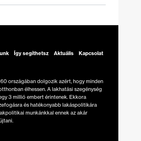
zunk
Így segíthetsz
Aktuális
Kapcsolat
t 60 országában dolgozik azért, hogy minden
otthonban élhessen. A lakhatási szegénység
gy 3 millió embert érintenek. Ekkora
efogásra és hatékonyabb lakáspolitikára
akpolitikai munkánkkal ennek az akár
jtani.