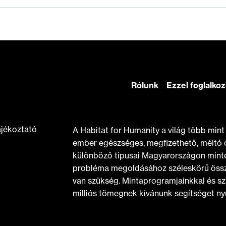
Rólunk
Ezzel foglalko
ájékoztató
A Habitat for Humanity a világ több min
ember egészséges, megfizethető, méltó 
különböző típusai Magyarországon minte
probléma megoldásához széleskörű össz
van szükség. Mintaprogramjainkkal és sz
milliós tömegnek kívánunk segítséget nyú