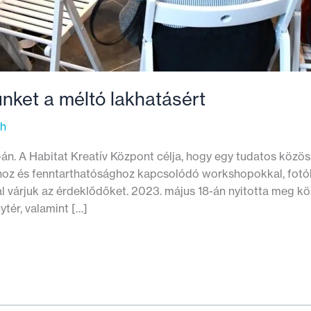
nket a méltó lakhatásért
th
án. A Habitat Kreatív Központ célja, hogy egy tudatos közö
áshoz és fenntarthatósághoz kapcsolódó workshopokkal, fotóki
 várjuk az érdeklődőket. 2023. május 18-án nyitotta meg kö
tér, valamint […]