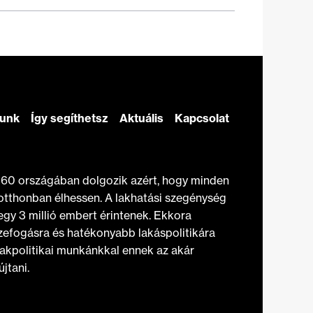
zunk
Így segíthetsz
Aktuális
Kapcsolat
t 60 országában dolgozik azért, hogy minden
otthonban élhessen. A lakhatási szegénység
gy 3 millió embert érintenek. Ekkora
efogásra és hatékonyabb lakáspolitikára
akpolitikai munkánkkal ennek az akár
jtani.