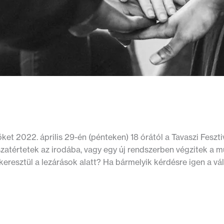
t 2022. április 29-én (pénteken) 18 órától a Tavaszi Feszti
atértetek az irodába, vagy egy új rendszerben végzitek a 
resztül a lezárások alatt? Ha bármelyik kérdésre igen a vál