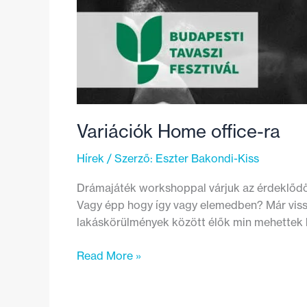
Variációk Home office-ra
Hírek
/ Szerző:
Eszter Bakondi-Kiss
Drámajáték workshoppal várjuk az érdeklődőke
Vagy épp hogy így vagy elemedben? Már vissz
lakáskörülmények között élők min mehettek ke
Variációk
Read More »
Home
office-
ra