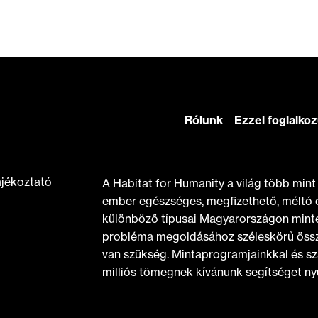
Rólunk
Ezzel foglalko
ájékoztató
A Habitat for Humanity a világ több min
ember egészséges, megfizethető, méltó 
különböző típusai Magyarországon minte
probléma megoldásához széleskörű össz
van szükség. Mintaprogramjainkkal és sz
milliós tömegnek kívánunk segítséget nyú