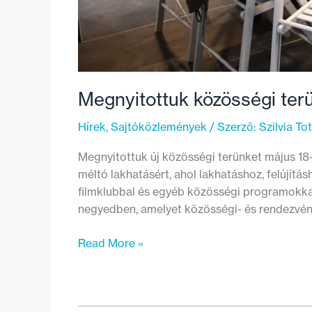
Megnyitottuk közösségi terü
Hírek
,
Sajtóközlemények
/ Szerző:
Szilvia To
Megnyitottuk új közösségi terünket május 18-
méltó lakhatásért, ahol lakhatáshoz, felújít
filmklubbal és egyéb közösségi programokkal
negyedben, amelyet közösségi- és rendezvény
Megnyitottuk
Read More »
közösségi
terünket
a
méltó