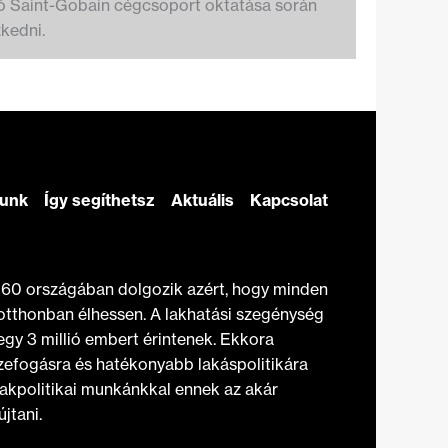
tó Saint-Gobain cégcsoport oktatása során
kedni.
zunk
Így segíthetsz
Aktuális
Kapcsolat
t 60 országában dolgozik azért, hogy minden
otthonban élhessen. A lakhatási szegénység
gy 3 millió embert érintenek. Ekkora
efogásra és hatékonyabb lakáspolitikára
akpolitikai munkánkkal ennek az akár
jtani.