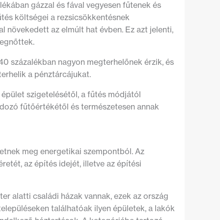
ázalékában gázzal és fával vegyesen fűtenek és
űtés költségei a rezsicsökkentésnek
növekedett az elmúlt hat évben. Ez azt jelenti,
megnőttek.
 40 százalékban nagyon megterhelőnek érzik, és
erhelik a pénztárcájukat.
 épület szigetelésétől, a fűtés módjától
ordozó fűtőértékétől és természetesen annak
tetnek meg energetikai szempontból. Az
tét, az építés idejét, illetve az építési
er alatti családi házak vannak, ezek az ország
településeken találhatóak ilyen épületek, a lakók