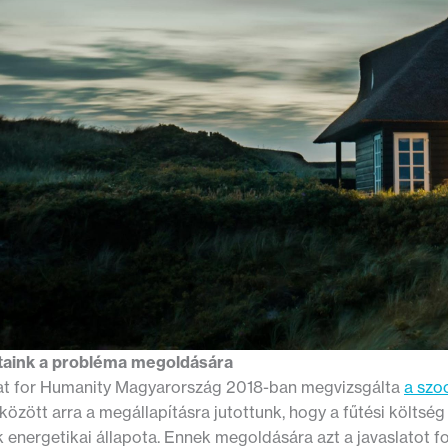
taink a probléma megoldására
at for Humanity Magyarország 2018-ban megvizsgálta
a szo
özött arra a megállapításra jutottunk, hogy a fűtési költsé
k energetikai állapota. Ennek megoldására azt a javaslatot