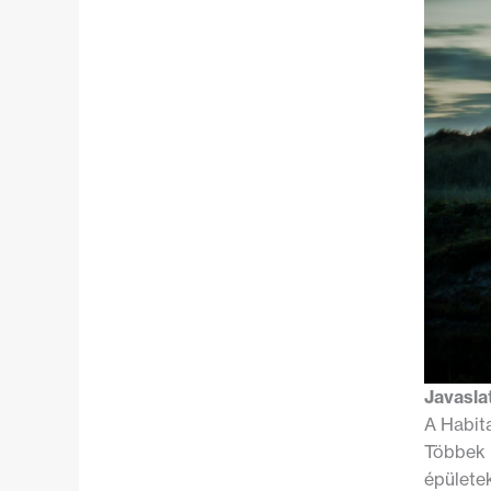
Javasla
A Habit
Többek k
épülete