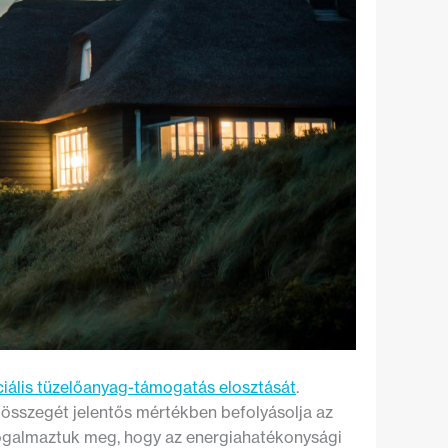
ciális tüzelőanyag-támogatás elosztását
.
g összegét jelentős mértékben befolyásolja az
 fogalmaztuk meg, hogy az energiahatékonysági