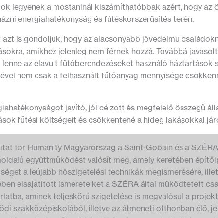
tok legyenek a mostaninál kiszámíthatóbbak azért, hogy az 
házni energiahatékonyság és fűtéskorszerűsítés terén.
t azt is gondoljuk, hogy az alacsonyabb jövedelmű családok
sokra, amikhez jelenleg nem férnek hozzá. Továbbá javasoltu
ő lenne az elavult fűtőberendezéseket használó háztartások
sével nem csak a felhasznált fűtőanyag mennyisége csökkenne
giahatékonyságot javító, jól célzott és megfelelő összegű á
ások fűtési költségeit és csökkentené a hideg lakásokkal já
itat for Humanity Magyarország a Saint-Gobain és a SZÉR
oldalú együttműködést valósít meg, amely keretében építői
őséget a leújabb hőszigetelési technikák megismerésére, ille
ében elsajátított ismereteiket a SZÉRA által működtetett csa
latba, aminek teljeskörű szigetelése is megvalósul a projekt 
di szakközépiskolából, illetve az átmeneti otthonban élő, je