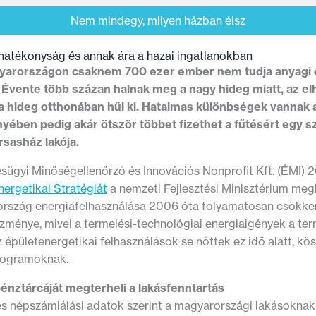
Nem mindegy, milyen házban élsz
hatékonyság és annak ára a hazai ingatlanokban
arországon csaknem 700 ezer ember nem tudja anyagi ok
. Évente több százan halnak meg a nagy hideg miatt, az 
 hideg otthonában hűl ki. Hatalmas különbségek vannak az
yében pedig akár ötször többet fizethet a fűtésért egy sz
rsasház lakója.
sügyi Minőségellenőrző és Innovációs Nonprofit Kft. (ÉMI) 2
ergetikai Stratégiát
a nemzeti Fejlesztési Minisztérium megb
rszág energiafelhasználása 2006 óta folyamatosan csökken
zménye, mivel a termelési-technológiai energiaigények a te
 épületenergetikai felhasználások se nőttek ez idő alatt, k
rogramoknak.
énztárcáját megterheli a lakásfenntartás
es népszámlálási adatok szerint a magyarországi lakásoknak 