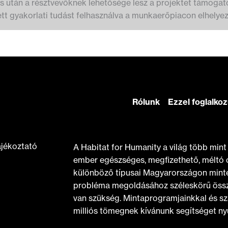
s után a résztvevőknek lehetősége lesz a projektet támoga
ett gyakorlati tudást felhasználva a munkaerőpiacon elhelyez
Rólunk
Ezzel foglalko
ájékoztató
A Habitat for Humanity a világ több min
ember egészséges, megfizethető, méltó 
különböző típusai Magyarországon minte
probléma megoldásához széleskörű össz
van szükség. Mintaprogramjainkkal és sz
milliós tömegnek kívánunk segítséget nyú