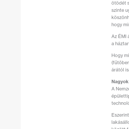
ötödét s
szinte u
köszönhe
hogy mi
Az ÉMI 
a háztar
Hogy mib
(fűtőbe
árától is
Nagyok 
A Nemze
épületti
technoló
Eszerint
lakásáll