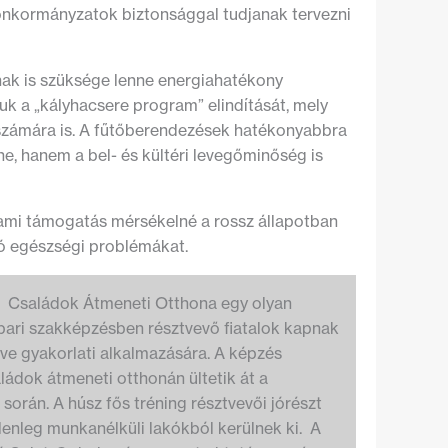
önkormányzatok biztonsággal tudjanak tervezni
nak is szüksége lenne energiahatékony
k a „kályhacsere program” elindítását, mely
 számára is. A fűtőberendezések hatékonyabbra
, hanem a bel- és kültéri levegőminőség is
llami támogatás mérsékelné a rossz állapotban
ró egészségi problémákat.
A Családok Átmeneti Otthona egy olyan
pari szakképzésben résztvevő fiatalok kapnak
tve gyakorlati alkalmazására. A képzés
ládok átmeneti otthonán ültetik át a
során. A húsz fős tréning résztvevői jórészt
lenleg munkanélküli lakókból kerülnek ki. A