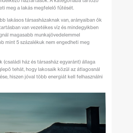
endelkező háztartások. A kategóriába tartozó
ti meg a lakás megfelelő fűtését.
öbb lakásos társasházaknak van, arányaiban ők
áztartásban van vezetékes víz és mindegyikben
tlagnál magasabb munkajövedelemmel
bb mint 5 százalékuk nem engedheti meg
k (családi ház és társasház egyaránt) állaga
epő tehát, hogy lakosaik közül az átlagosnál
e, hiszen jóval több energiát kell felhasználni