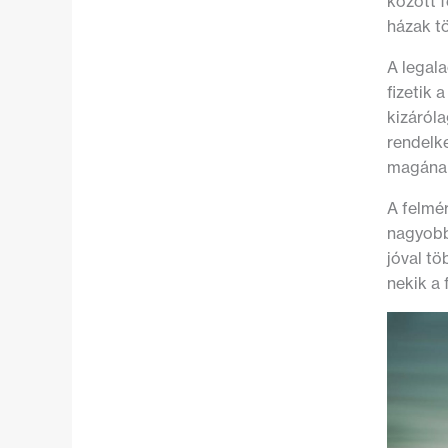
között 
házak t
A legal
fizetik 
kizáról
rendelk
magának
A felmér
nagyobb
jóval tö
nekik a 