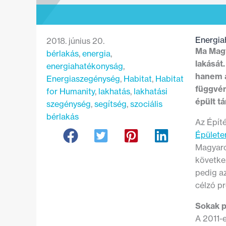
Energia
2018. június 20.
Ma Magy
bérlakás
, 
energia
, 
lakását
energiahatékonyság
, 
hanem a
Energiaszegénység
, 
Habitat
, 
Habitat
függvén
for Humanity
, 
lakhatás
, 
lakhatási
épült tá
szegénység
, 
segítség
, 
szociális
bérlakás
Az Építé
Épületen
Magyaro
követke
pedig az
célzó p
Sokak p
A 2011-