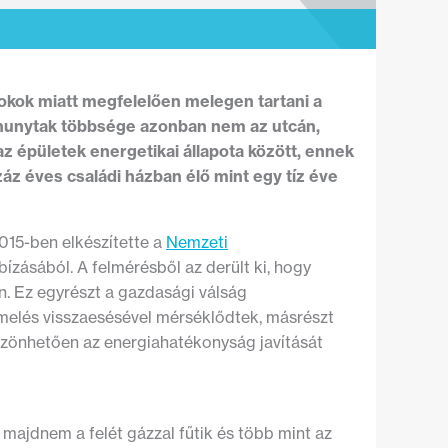
ok miatt megfelelően melegen tartani a
elhunytak többsége azonban nem az utcán,
 épületek energetikai állapota között, ennek
áz éves családi házban élő mint egy tíz éve
015-ben elkészítette a
Nemzeti
ízásából. A felmérésből az derült ki, hogy
. Ez egyrészt a gazdasági válság
rmelés visszaesésével mérséklődtek, másrészt
öszönhetően az energiahatékonyság javítását
majdnem a felét gázzal fűtik és több mint az