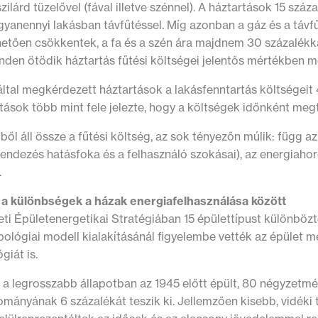
zilárd tüzelővel (fával illetve szénnel). A háztartások 15 sz
gyanennyi lakásban távfűtéssel. Míg azonban a gáz és a távf
tően csökkentek, a fa és a szén ára majdnem 30 százalékkal 
nden ötödik háztartás fűtési költségei jelentős mértékben 
által megkérdezett háztartások a lakásfenntartás költségeit
tások több mint fele jelezte, hogy a költségek időnként megt
ől áll össze a fűtési költség, az sok tényezőn múlik: függ az
rendezés hatásfoka és a felhasználó szokásai), az energiah
.
a különbségek a házak energiafelhasználása között
ti Épületenergetikai Stratégiában 15 épülettípust különböz
pológiai modell kialakításánál figyelembe vették az épület mére
giát is.
 a legrosszabb állapotban az 1945 előtt épült, 80 négyzetmét
ományának 6 százalékát teszik ki. Jellemzően kisebb, vidéki 