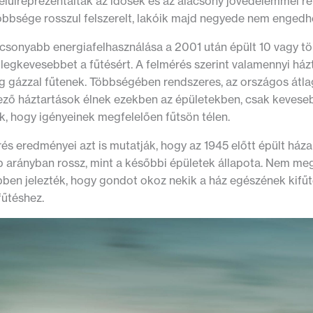
felülreprezentáltak az idősek és az alacsony jövedelemmel r
öbbsége rosszul felszerelt, lakóik majd negyede nem engedhe
acsonyabb energiafelhasználása a 2001 után épült 10 vagy t
a legkevesebbet a fűtésért. A felmérés szerint valamennyi h
ag gázzal fűtenek. Többségében rendszeres, az országos á
ező háztartások élnek ezekben az épületekben, csak kevese
, hogy igényeinek megfelelően fűtsön télen.
és eredményei azt is mutatják, hogy az 1945 előtt épült háza
 arányban rossz, mint a későbbi épületek állapota. Nem megl
bben jelezték, hogy gondot okoz nekik a ház egészének kifűtés
fűtéshez.