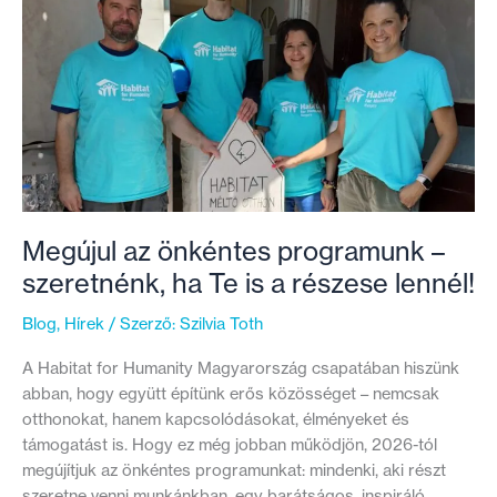
válság
megoldásáért?
Megújul az önkéntes programunk –
szeretnénk, ha Te is a részese lennél!
Blog
,
Hírek
/ Szerző:
Szilvia Toth
A Habitat for Humanity Magyarország csapatában hiszünk
abban, hogy együtt építünk erős közösséget – nemcsak
otthonokat, hanem kapcsolódásokat, élményeket és
támogatást is. Hogy ez még jobban működjön, 2026-tól
megújítjuk az önkéntes programunkat: mindenki, aki részt
szeretne venni munkánkban, egy barátságos, inspiráló