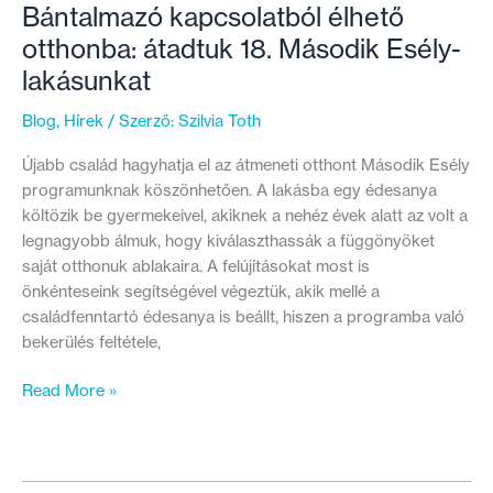
Bántalmazó kapcsolatból élhető
otthonba: átadtuk 18. Második Esély-
lakásunkat
Blog
,
Hírek
/ Szerző:
Szilvia Toth
Újabb család hagyhatja el az átmeneti otthont Második Esély
programunknak köszönhetően. A lakásba egy édesanya
költözik be gyermekeivel, akiknek a nehéz évek alatt az volt a
legnagyobb álmuk, hogy kiválaszthassák a függönyöket
saját otthonuk ablakaira. A felújításokat most is
önkénteseink segítségével végeztük, akik mellé a
családfenntartó édesanya is beállt, hiszen a programba való
bekerülés feltétele,
Bántalmazó
Read More »
kapcsolatból
élhető
otthonba:
átadtuk