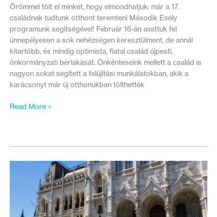
Örömmel tölt el minket, hogy elmondhatjuk: már a 17.
családnak tudtunk otthont teremteni Második Esély
programunk segítségével! Február 16-án avattuk fel
ünnepélyesen a sok nehézségen keresztülment, de annál
kitartóbb, és mindig optimista, fiatal család újpesti,
önkormányzati bérlakását. Önkénteseink mellett a család is
nagyon sokat segített a felújítási munkálatokban, akik a
karácsonyt már új otthonukban tölthették
A
Read More »
fiatal
család
2
hónap
alatt
otthont
varázsolt
az
együtt