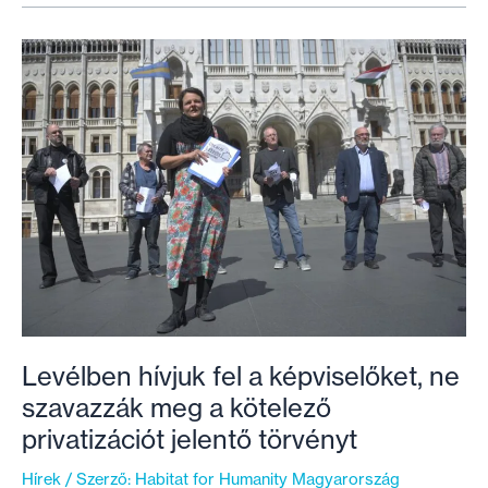
új
otthonukban
aludhattak
Levélben hívjuk fel a képviselőket, ne
szavazzák meg a kötelező
privatizációt jelentő törvényt
Hírek
/ Szerző:
Habitat for Humanity Magyarország