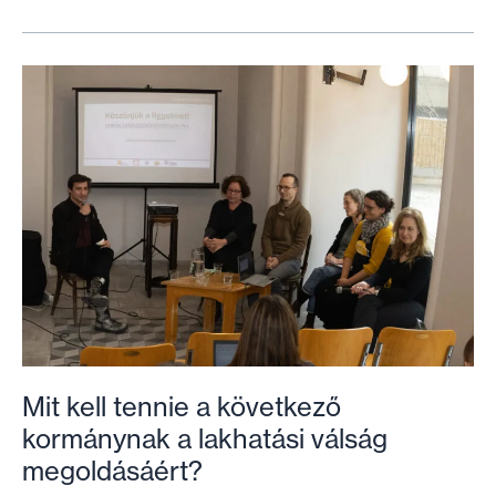
ával
a
Habitatot
a
méltó
otthonokért!
Mit kell tennie a következő
kormánynak a lakhatási válság
megoldásáért?