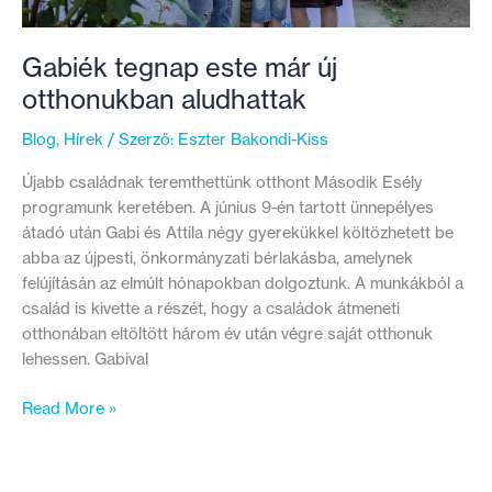
Gabiék tegnap este már új
otthonukban aludhattak
Blog
,
Hírek
/ Szerző:
Eszter Bakondi-Kiss
Újabb családnak teremthettünk otthont Második Esély
programunk keretében. A június 9-én tartott ünnepélyes
átadó után Gabi és Attila négy gyerekükkel költözhetett be
abba az újpesti, önkormányzati bérlakásba, amelynek
felújításán az elmúlt hónapokban dolgoztunk. A munkákból a
család is kivette a részét, hogy a családok átmeneti
otthonában eltöltött három év után végre saját otthonuk
lehessen. Gabival
Gabiék
Read More »
tegnap
este
már