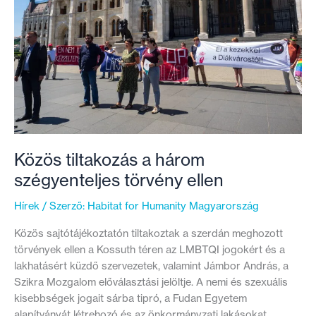
felújított
bérlakásból
Közös tiltakozás a három
szégyenteljes törvény ellen
Hírek
/ Szerző:
Habitat for Humanity Magyarország
Közös sajtótájékoztatón tiltakoztak a szerdán meghozott
törvények ellen a Kossuth téren az LMBTQI jogokért és a
lakhatásért küzdő szervezetek, valamint Jámbor András, a
Szikra Mozgalom előválasztási jelöltje. A nemi és szexuális
kisebbségek jogait sárba tipró, a Fudan Egyetem
alapítványát létrehozó és az önkormányzati lakásokat