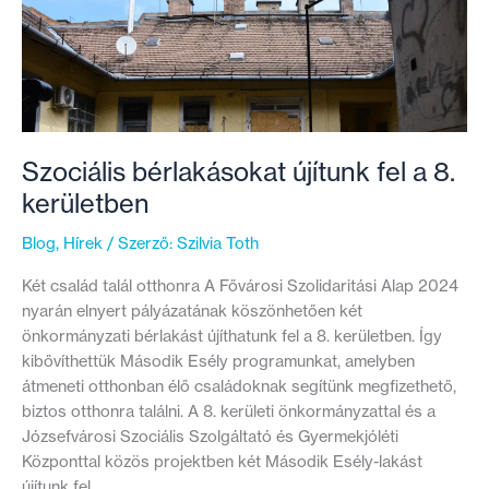
Szociális bérlakásokat újítunk fel a 8.
kerületben
Blog
,
Hírek
/ Szerző:
Szilvia Toth
Két család talál otthonra A Fővárosi Szolidaritási Alap 2024
nyarán elnyert pályázatának köszönhetően két
önkormányzati bérlakást újíthatunk fel a 8. kerületben. Így
kibővíthettük Második Esély programunkat, amelyben
átmeneti otthonban élő családoknak segítünk megfizethető,
biztos otthonra találni. A 8. kerületi önkormányzattal és a
Józsefvárosi Szociális Szolgáltató és Gyermekjóléti
Központtal közös projektben két Második Esély-lakást
újítunk fel