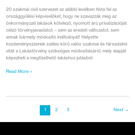
20 szakmai civil szervezet az alábbi levélben hívta fel az
országgyűlési képviselőket, hogy ne szavazzák meg az
önkormányzati lakások kötelező, nyomott árú privatizációját
célzó törvényjavaslatot; – sem az eredeti változatot, sem
annak bármely módosító indítványát! Helyette
kezdeményezzenek széles körű valós szakmai és társadalmi
vitát a Lakástörvény szükséges módosításáról, mely alapját
képezheti a megfizethető lakáshoz jutásból
Levélben
Read More »
hívjuk
fel
a
képviselőket,
ne
1
2
3
Next
→
szavazzák
meg
a
kötelező