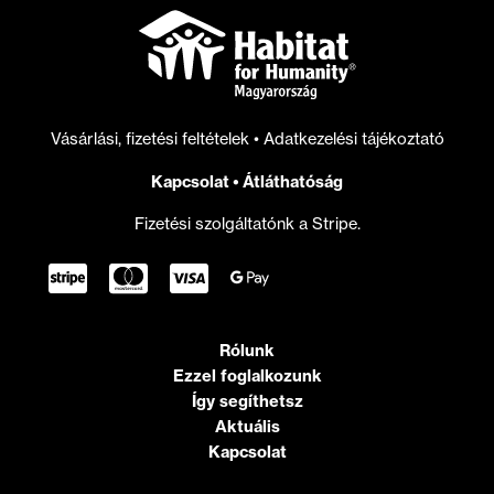
privatizációt
jelentő
törvényt
Vásárlási, fizetési feltételek
•
Adatkezelési tájékoztató
Kapcsolat
•
Átláthatóság
Fizetési szolgáltatónk a Stripe.
Rólunk
Ezzel foglalkozunk
Így segíthetsz
Aktuális
Kapcsolat