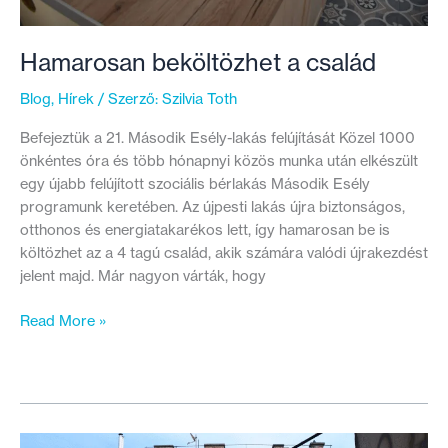
Hamarosan beköltözhet a család
Blog
,
Hírek
/ Szerző:
Szilvia Toth
Befejeztük a 21. Második Esély-lakás felújítását Közel 1000
önkéntes óra és több hónapnyi közös munka után elkészült
egy újabb felújított szociális bérlakás Második Esély
programunk keretében. Az újpesti lakás újra biztonságos,
otthonos és energiatakarékos lett, így hamarosan be is
költözhet az a 4 tagú család, akik számára valódi újrakezdést
jelent majd. Már nagyon várták, hogy
Hamarosan
Read More »
beköltözhet
a
család