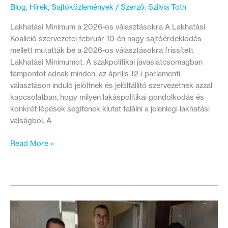
Blog
,
Hírek
,
Sajtóközlemények
/ Szerző:
Szilvia Toth
Lakhatási Minimum a 2026-os választásokra A Lakhatási
Koalíció szervezetei február 10-én nagy sajtóérdeklődés
mellett mutatták be a 2026-os választásokra frissített
Lakhatási Minimumot. A szakpolitikai javaslatcsomagban
támpontot adnak minden, az április 12-i parlamenti
választáson induló jelöltnek és jelöltállító szervezetnek azzal
kapcsolatban, hogy milyen lakáspolitikai gondolkodás és
konkrét lépések segítenek kiutat találni a jelenlegi lakhatási
válságból. A
Mit
Read More »
kell
tennie
a
következő
kormánynak
a
lakhatási