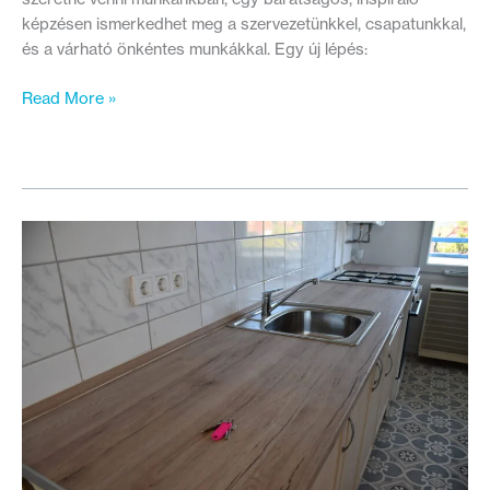
képzésen ismerkedhet meg a szervezetünkkel, csapatunkkal,
és a várható önkéntes munkákkal. Egy új lépés:
Megújul
Read More »
az
önkéntes
programunk
–
szeretnénk,
ha
Te
is
a
részese
lennél!