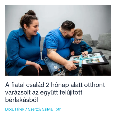
18.
Második
Esély-
lakásunkat
A fiatal család 2 hónap alatt otthont
varázsolt az együtt felújított
bérlakásból
Blog
,
Hírek
/ Szerző:
Szilvia Toth