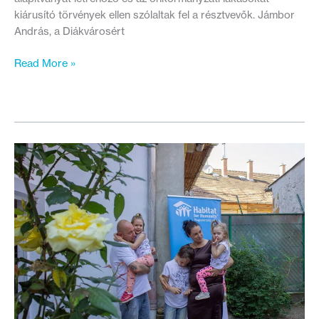
kiárusító törvények ellen szólaltak fel a résztvevők. Jámbor
András, a Diákvárosért
Közös
Read More »
tiltakozás
a
három
szégyenteljes
törvény
ellen