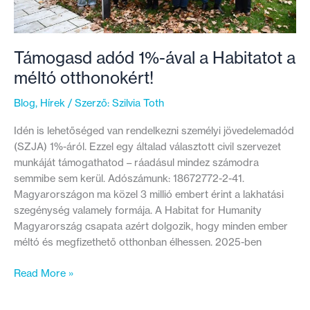
Támogasd adód 1%-ával a Habitatot a
méltó otthonokért!
Blog
,
Hírek
/ Szerző:
Szilvia Toth
Idén is lehetőséged van rendelkezni személyi jövedelemadód
(SZJA) 1%-áról. Ezzel egy általad választott civil szervezet
munkáját támogathatod – ráadásul mindez számodra
semmibe sem kerül. Adószámunk: 18672772-2-41.
Magyarországon ma közel 3 millió embert érint a lakhatási
szegénység valamely formája. A Habitat for Humanity
Magyarország csapata azért dolgozik, hogy minden ember
méltó és megfizethető otthonban élhessen. 2025-ben
Támogasd
Read More »
adód
1%-