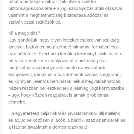
tehát a bérlakás-szektort tekintve: a szektor
biztonságosabbá tétele a jogi szabályozás átalakításával,
valamint a megfizethetőség biztosítása adózási és
szabályozási eszközökkel.
Mi a megoldás?
Úgy gondoljuk, hogy olyan intézkedésekre van szükség,
amelyek biztos és megfizethető lakhatási formává teszik
az albérleteket.Ezért arra kérjük a kormányt, alakítsa át a
bérlakásrendszer szabályozását a biztonság és a
megfizethetőség irányelvek mentén. Javaslataink
előnyösek a bérlők és a tulajdonosok számára egyaránt,
és könnyen, jelentős beruházás nélkül megvalósíthatóak,
hiszen részben beilleszkednek a jelenlegi jogi környezetbe
– úgy, hogy közben reagálnak is annak problémás
elemeire.
Ha egyetértesz céljainkkal és javaslatainkkal, állj mellénk
és adjuk be közösen a lakók, a bérlők, azaz az emberek és
a Habitat javaslatait a döntéshozóknak!