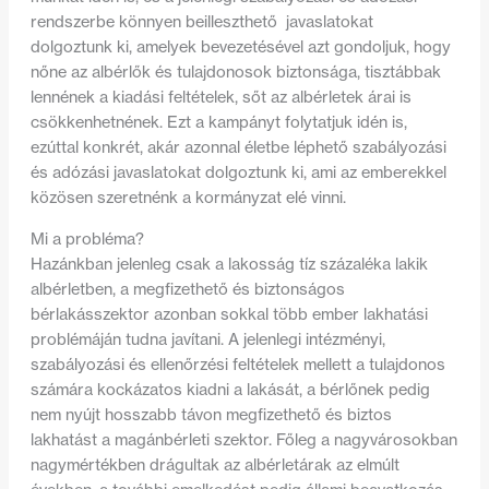
rendszerbe könnyen beilleszthető javaslatokat
dolgoztunk ki, amelyek bevezetésével azt gondoljuk, hogy
nőne az albérlők és tulajdonosok biztonsága, tisztábbak
lennének a kiadási feltételek, sőt az albérletek árai is
csökkenhetnének. Ezt a kampányt folytatjuk idén is,
ezúttal konkrét, akár azonnal életbe léphető szabályozási
és adózási javaslatokat dolgoztunk ki, ami az emberekkel
közösen szeretnénk a kormányzat elé vinni.
Mi a probléma?
Hazánkban jelenleg csak a lakosság tíz százaléka lakik
albérletben, a megfizethető és biztonságos
bérlakásszektor azonban sokkal több ember lakhatási
problémáján tudna javítani. A jelenlegi intézményi,
szabályozási és ellenőrzési feltételek mellett a tulajdonos
számára kockázatos kiadni a lakását, a bérlőnek pedig
nem nyújt hosszabb távon megfizethető és biztos
lakhatást a magánbérleti szektor. Főleg a nagyvárosokban
nagymértékben drágultak az albérletárak az elmúlt