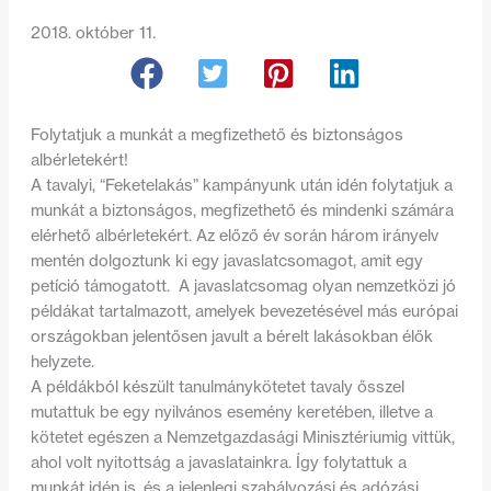
2018. október 11.
Folytatjuk a munkát a megfizethető és biztonságos
albérletekért!
A tavalyi, “Feketelakás” kampányunk után idén folytatjuk a
munkát a biztonságos, megfizethető és mindenki számára
elérhető albérletekért. Az előző év során három irányelv
mentén dolgoztunk ki egy javaslatcsomagot, amit egy
petíció támogatott. A javaslatcsomag olyan nemzetközi jó
példákat tartalmazott, amelyek bevezetésével más európai
országokban jelentősen javult a bérelt lakásokban élők
helyzete.
A példákból készült tanulmánykötetet tavaly ősszel
mutattuk be egy nyilvános esemény keretében, illetve a
kötetet egészen a Nemzetgazdasági Minisztériumig vittük,
ahol volt nyitottság a javaslatainkra. Így folytattuk a
munkát idén is, és a jelenlegi szabályozási és adózási