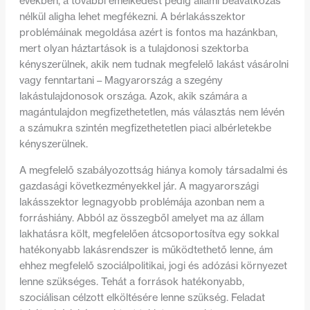
években, a további emelkedést pedig állami beavatkozás
nélkül aligha lehet megfékezni. A bérlakásszektor
problémáinak megoldása azért is fontos ma hazánkban,
mert olyan háztartások is a tulajdonosi szektorba
kényszerülnek, akik nem tudnak megfelelő lakást vásárolni
vagy fenntartani – Magyarország a szegény
lakástulajdonosok országa. Azok, akik számára a
magántulajdon megfizethetetlen, más választás nem lévén
a számukra szintén megfizethetetlen piaci albérletekbe
kényszerülnek.
A megfelelő szabályozottság hiánya komoly társadalmi és
gazdasági következményekkel jár. A magyarországi
lakásszektor legnagyobb problémája azonban nem a
forráshiány. Abból az összegből amelyet ma az állam
lakhatásra költ, megfelelően átcsoportosítva egy sokkal
hatékonyabb lakásrendszer is működtethető lenne, ám
ehhez megfelelő szociálpolitikai, jogi és adózási környezet
lenne szükséges. Tehát a források hatékonyabb,
szociálisan célzott elköltésére lenne szükség. Feladat