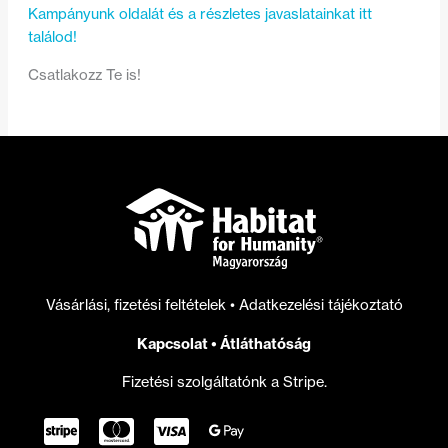
Kampányunk oldalát és a részletes javaslatainkat itt
találod!
Csatlakozz Te is!
Vásárlási, fizetési feltételek
•
Adatkezelési tájékoztató
Kapcsolat
•
Átláthatóság
Fizetési szolgáltatónk a Stripe.