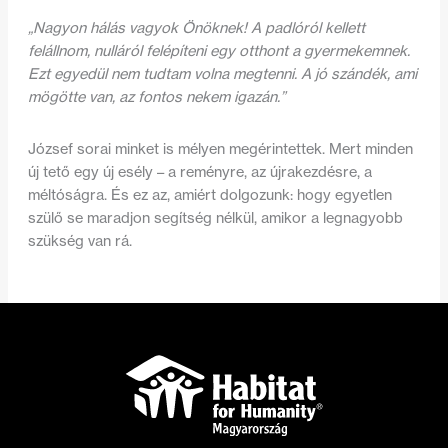
„Nagyon hálás vagyok Önöknek! A padlóról kellett
felállnom, nulláról felépíteni egy otthont a gyermekemnek.
Ezt egyedül nem tudtam volna megtenni. A jó szándék, ami
mögötte van, az fontos nekem igazán.”
József sorai minket is mélyen megérintettek. Mert minden
új tető egy új esély – a reményre, az újrakezdésre, a
méltóságra. És ez az, amiért dolgozunk: hogy egyetlen
szülő se maradjon segítség nélkül, amikor a legnagyobb
szükség van rá.