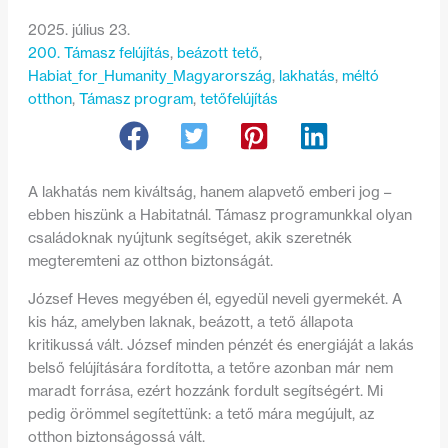
2025. július 23.
200. Támasz felújítás
, 
beázott tető
, 
Habiat_for_Humanity_Magyarország
, 
lakhatás
, 
méltó
otthon
, 
Támasz program
, 
tetőfelújítás
A lakhatás nem kiváltság, hanem alapvető emberi jog –
ebben hiszünk a Habitatnál. Támasz programunkkal olyan
családoknak nyújtunk segítséget, akik szeretnék
megteremteni az otthon biztonságát.
József Heves megyében él, egyedül neveli gyermekét. A
kis ház, amelyben laknak, beázott, a tető állapota
kritikussá vált. József minden pénzét és energiáját a lakás
belső felújítására fordította, a tetőre azonban már nem
maradt forrása, ezért hozzánk fordult segítségért. Mi
pedig örömmel segítettünk: a tető mára megújult, az
otthon biztonságossá vált.