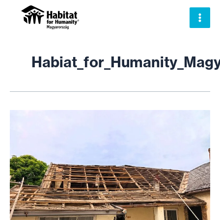
Skip
to
content
Habiat_for_Humanity_Magy