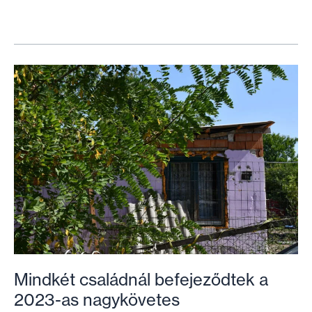
új
tető,
egy
új
remény
–
József
története
Mindkét családnál befejeződtek a
2023-as nagykövetes