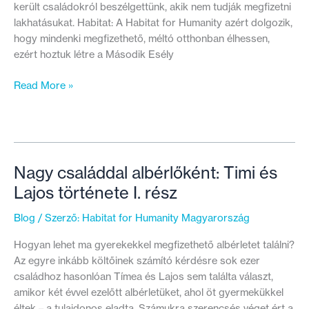
került családokról beszélgettünk, akik nem tudják megfizetni
lakhatásukat. Habitat: A Habitat for Humanity azért dolgozik,
hogy mindenki megfizethető, méltó otthonban élhessen,
ezért hoztuk létre a Második Esély
Nem
Read More »
ajándékokra,
hanem
lehetőségre
van
szükség
Nagy családdal albérlőként: Timi és
Lajos története I. rész
Blog
/ Szerző:
Habitat for Humanity Magyarország
Hogyan lehet ma gyerekekkel megfizethető albérletet találni?
Az egyre inkább költőinek számító kérdésre sok ezer
családhoz hasonlóan Tímea és Lajos sem találta választ,
amikor két évvel ezelőtt albérletüket, ahol öt gyermekükkel
éltek – a tulajdonos eladta. Számukra szerencsés véget ért a