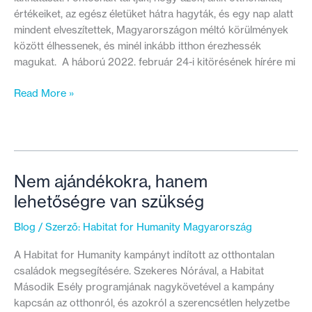
értékeiket, az egész életüket hátra hagyták, és egy nap alatt
mindent elveszítettek, Magyarországon méltó körülmények
között élhessenek, és minél inkább itthon érezhessék
magukat. A háború 2022. február 24-i kitörésének hírére mi
2343
Read More »
menekült
ember
lakhatását
támogattuk
eddig
Nem ajándékokra, hanem
–
lehetőségre van szükség
Két
éve
Blog
/ Szerző:
Habitat for Humanity Magyarország
tart
a
A Habitat for Humanity kampányt indított az otthontalan
háború
családok megsegítésére. Szekeres Nórával, a Habitat
Második Esély programjának nagykövetével a kampány
kapcsán az otthonról, és azokról a szerencsétlen helyzetbe