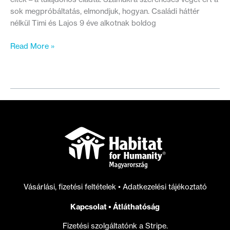
sok megpróbáltatás, elmondjuk, hogyan. Családi háttér
nélkül Timi és Lajos 9 éve alkotnak boldog
Nagy
Read More »
családdal
albérlőként:
Timi
és
Lajos
története
I.
rész
Vásárlási, fizetési feltételek
•
Adatkezelési tájékoztató
Kapcsolat
•
Átláthatóság
Fizetési szolgáltatónk a Stripe.