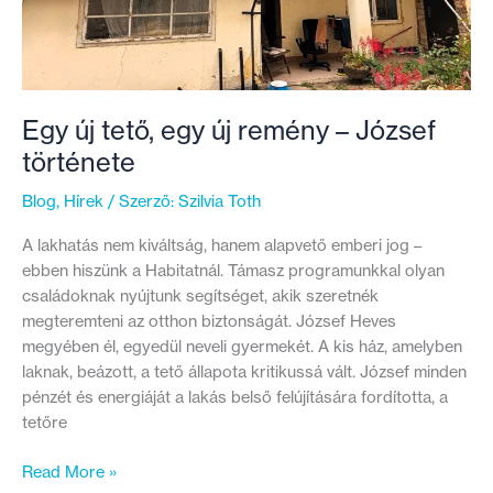
Egy új tető, egy új remény – József
története
Blog
,
Hírek
/ Szerző:
Szilvia Toth
A lakhatás nem kiváltság, hanem alapvető emberi jog –
ebben hiszünk a Habitatnál. Támasz programunkkal olyan
családoknak nyújtunk segítséget, akik szeretnék
megteremteni az otthon biztonságát. József Heves
megyében él, egyedül neveli gyermekét. A kis ház, amelyben
laknak, beázott, a tető állapota kritikussá vált. József minden
pénzét és energiáját a lakás belső felújítására fordította, a
tetőre
Egy
Read More »