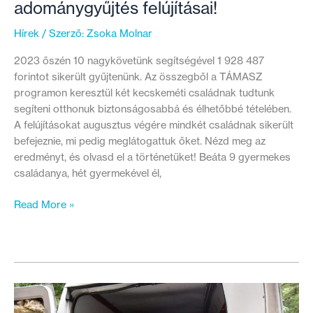
adománygyűjtés felújításai!
Hírek
/ Szerző:
Zsoka Molnar
2023 őszén 10 nagykövetünk segítségével 1 928 487
forintot sikerült gyűjtenünk. Az összegből a TÁMASZ
programon keresztül két kecskeméti családnak tudtunk
segíteni otthonuk biztonságosabbá és élhetőbbé tételében.
A felújításokat augusztus végére mindkét családnak sikerült
befejeznie, mi pedig meglátogattuk őket. Nézd meg az
eredményt, és olvasd el a történetüket! Beáta 9 gyermekes
családanya, hét gyermekével él,
Mindkét
Read More »
családnál
befejeződtek
a
2023-
as
nagykövetes