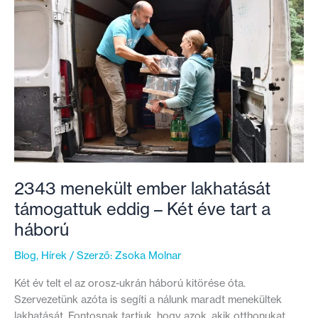
adománygyűjtés
felújításai!
2343 menekült ember lakhatását
támogattuk eddig – Két éve tart a
háború
Blog
,
Hírek
/ Szerző:
Zsoka Molnar
Két év telt el az orosz-ukrán háború kitörése óta.
Szervezetünk azóta is segíti a nálunk maradt menekültek
lakhatását. Fontosnak tartjuk, hogy azok, akik otthonukat,