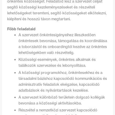
önkéntes közösséget. Feladatod lesz a szervezet céljait
segítő közösségi kezdeményezéseket és részvételi
lehetőségeket teremteni, segítő közösségeket elkötelezni,
kiépíteni és hosszú távon megtartani.
Főbb feladataid
A szervezet önkéntesigényeihez illeszkedően
önkéntesek bevonása, támogatása és koordinálása
a toborzástól és onboardingtól kezdve az önkéntes
lehetőségekben való részvételig.
Közösségi események, önkéntes alkalmak és
találkozók szervezése és lebonyolítása.
A közösségi programokhoz, önkéntesekhez és a
társadalmi bázishoz kapcsolódó kommunikációs és
adminisztratív feladatok elvégzése, kapcsolódó
adatbázisok és nyilvántartások kezelése.
A szervezet különböző területein dolgozó kollégák
bevonása a közösségi aktivitásokba.
Részvétel a nemzetközi szervezet kapcsolódó