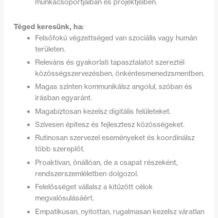
munkacsoportjaiban és projektjeiben.
Téged keresünk, ha:
Felsőfokú végzettséged van szociális vagy humán
területen.
Releváns és gyakorlati tapasztalatot szereztél
közösségszervezésben, önkéntesmenedzsmentben.
Magas szinten kommunikálsz angolul, szóban és
írásban egyaránt.
Magabiztosan kezelsz digitális felületeket.
Szívesen építesz és fejlesztesz közösségeket.
Rutinosan szervezel eseményeket és koordinálsz
több szereplőt.
Proaktívan, önállóan, de a csapat részeként,
rendszerszemléletben dolgozol.
Felelősséget vállalsz a kitűzött célok
megvalósulásáért.
Empatikusan, nyitottan, rugalmasan kezelsz váratlan