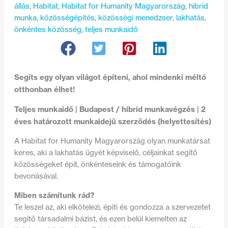
állás
, 
Habitat
, 
Habitat for Humanity Magyarország
, 
hibrid
munka
, 
közösségépítés
, 
közösségi menedzser
, 
lakhatás
, 
önkéntes közösség
, 
teljes munkaidő
Segíts egy olyan világot építeni, ahol mindenki méltó
otthonban élhet!
Teljes munkaidő | Budapest / hibrid munkavégzés | 2
éves határozott munkaidejű szerződés (helyettesítés)
A Habitat for Humanity Magyarország olyan munkatársat
keres, aki a lakhatás ügyét képviselő, céljainkat segítő
közösségeket épít, önkénteseink és támogatóink
bevonásával.
Miben számítunk rád?
Te leszel az, aki elkötelezi, építi és gondozza a szervezetet
segítő társadalmi bázist, és ezen belül kiemelten az