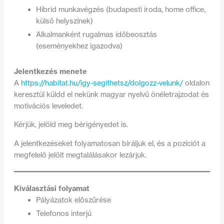
Hibrid munkavégzés (budapesti iroda, home office,
külső helyszínek)
Alkalmanként rugalmas időbeosztás
(eseményekhez igazodva)
Jelentkezés menete
A
https://habitat.hu/igy-segithetsz/dolgozz-velunk/
oldalon
keresztül küldd el nekünk magyar nyelvű önéletrajzodat és
motivációs leveledet.
Kérjük, jelöld meg bérigényedet is.
A jelentkezéseket folyamatosan bíráljuk el, és a pozíciót a
megfelelő jelölt megtalálásakor lezárjuk.
Kiválasztási folyamat
Pályázatok előszűrése
Telefonos interjú