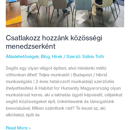
Csatlakozz hozzánk közösségi
menedzserként
Álláslehetőségek
,
Blog
,
Hírek
/ Szerző:
Szilvia Toth
Segíts egy olyan világot építeni, ahol mindenki méltó
otthonban élhet! Teljes munkaidő | Budapest / hibrid
munkavégzés | 2 éves határozott munkaidejű szerződés
(helyettesítés) A Habitat for Humanity Magyarország olyan
munkatársat keres, aki a lakhatás ügyét képviselő, céljainkat
segítő közösségeket épít, önkénteseink és támogatóink
bevonásával. Miben számítunk rád? Te leszel az, aki
elkötelezi, építi és
Csatlakozz
Read More »