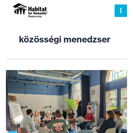
Skip
to
content
közösségi menedzser