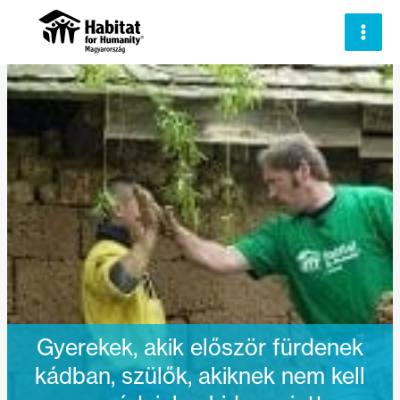
Skip
to
content
Gyerekek, akik először fürdenek
kádban, szülők, akiknek nem kell