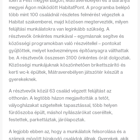
Idén a Pest megyei Bagon, Mátraverebélyen és a Baranya
megyei Ágon működött HabitatPont. A programba belépő
több mint 100 családnál részletes felmérést végeztek a
Habitat szakemberei, majd közösen megtervezték, milyen
felújítási munkálatokra van leginkább szükség. A
résztvevők önkéntes munkával – egymásnak segítve és
közösségi programokban való részvétellel – pontokat
gyűjtöttek, melyet kedvezményes építőanyagra válthattak
be. A résztvevők összesen 3100 önkéntes órát dolgoztak.
Közösségi munkájuknak köszönhetően brikettszárító és
kerti wc-k épültek, Mátraverebélyen játszótér készült a
gyerekeknek.
A résztvevők közül 63 család végzett felújítást az
otthonán. A legtöbb házon megjavították a tetőt,
vályogházakat szigeteltek tapasztással, több helyen
fürdőszoba épült, máshol nyílászárókat cseréltek,
festettek, parkettáztak, járólapoztak.
A legjobb ebben az, hogy a munkálatok felsorolása és a
számok mögött bizakodó családok állnak. Gyerekek, akik