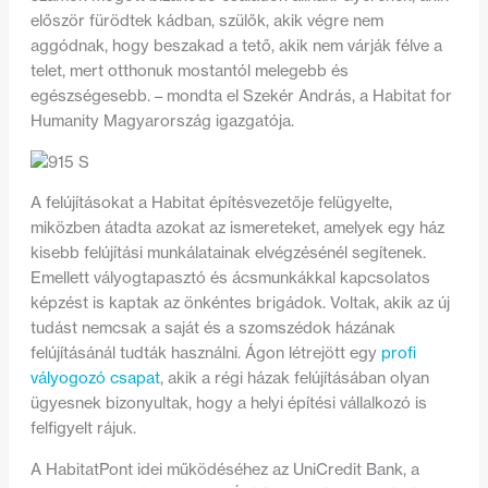
először fürödtek kádban, szülők, akik végre nem
aggódnak, hogy beszakad a tető, akik nem várják félve a
telet, mert otthonuk mostantól melegebb és
egészségesebb. – mondta el Szekér András, a Habitat for
Humanity Magyarország igazgatója.
A felújításokat a Habitat építésvezetője felügyelte,
miközben átadta azokat az ismereteket, amelyek egy ház
kisebb felújítási munkálatainak elvégzésénél segítenek.
Emellett vályogtapasztó és ácsmunkákkal kapcsolatos
képzést is kaptak az önkéntes brigádok. Voltak, akik az új
tudást nemcsak a saját és a szomszédok házának
felújításánál tudták használni. Ágon létrejött egy
profi
vályogozó csapat
, akik a régi házak felújításában olyan
ügyesnek bizonyultak, hogy a helyi építési vállalkozó is
felfigyelt rájuk.
A HabitatPont idei működéséhez az UniCredit Bank, a