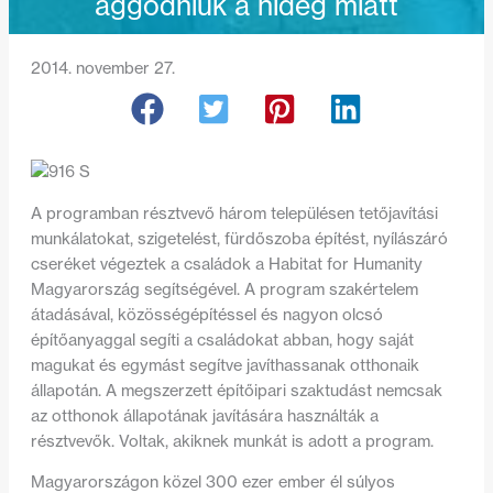
aggódniuk a hideg miatt
2014. november 27.
A programban résztvevő három településen tetőjavítási
munkálatokat, szigetelést, fürdőszoba építést, nyílászáró
cseréket végeztek a családok a Habitat for Humanity
Magyarország segítségével. A program szakértelem
átadásával, közösségépítéssel és nagyon olcsó
építőanyaggal segíti a családokat abban, hogy saját
magukat és egymást segítve javíthassanak otthonaik
állapotán. A megszerzett építőipari szaktudást nemcsak
az otthonok állapotának javítására használták a
résztvevők. Voltak, akiknek munkát is adott a program.
Magyarországon közel 300 ezer ember él súlyos