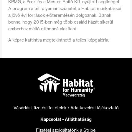
KPMG, a Prezi és a Mester-Építő Kft. nyújtott segítséget.
A program a tél folyamán szünetel, a Habitat munkatársai
a jövő évi források előteremtésén dolgoznak. Bíznak
benne, hogy 2015-ben még több család házát sikerül
emberhez méltó otthonná alakítani.
A képre kattintva megtekinthető a teljes képgaléria:
Vásárlási, fizetési feltételek
•
Adatkezelési tájékoztató
Kapcsolat
•
Átláthatóság
Fizetési szolgáltatónk a Stripe.