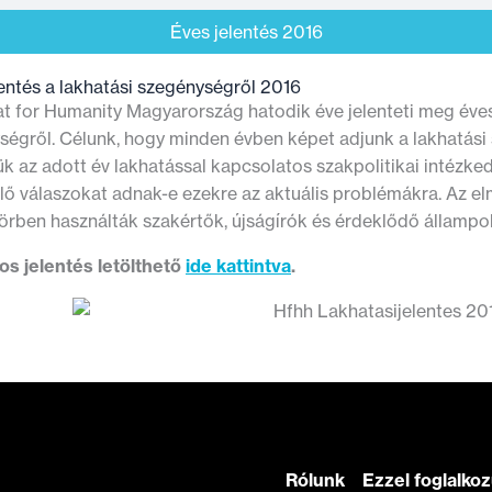
Éves jelentés 2016
entés a lakhatási szegénységről 2016
at for Humanity Magyarország hatodik éve jelenteti meg éves
ségről. Célunk, hogy minden évben képet adjunk a lakhatási 
ük az adott év lakhatással kapcsolatos szakpolitikai intézke
lő válaszokat adnak-e ezekre az aktuális problémákra. Az e
körben használták szakértők, újságírók és érdeklődő állampo
os jelentés letölthető
ide kattintva
.
Rólunk
Ezzel foglalko