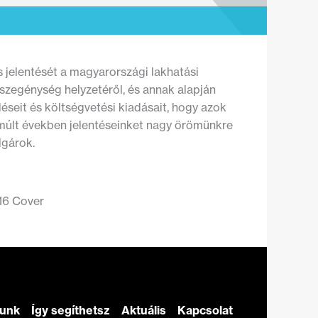
 jelentését a magyarországi lakhatási
szegénység helyzetéről, és annak alapján
déseit és költségvetési kiadásait, hogy azok
lmúlt években jelentéseinket nagy örömünkre
lgárok.
zunk
Így segíthetsz
Aktuális
Kapcsolat