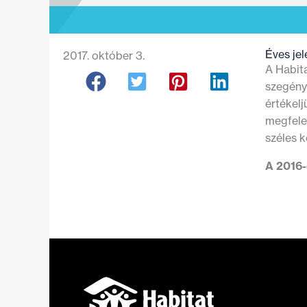
Éves jel
2017. október 3.
A Habit
szegény
értékelj
megfele
széles 
A 2016-