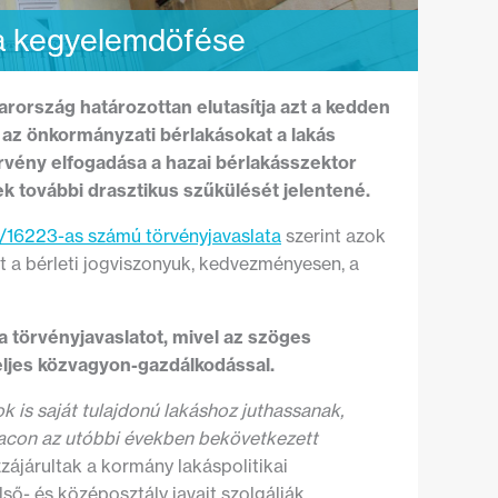
ika kegyelemdöfése
arország határozottan elutasítja azt a kedden
 az önkormányzati bérlakásokat a lakás
örvény elfogadása a hazai bérlakásszektor
k további drasztikus szűkülését jelentené.
/16223-as számú törvényjavaslata
szerint azok
 a bérleti jogviszonyuk, kedvezményesen, a
a törvényjavaslatot, mivel az szöges
gteljes közvagyon-gazdálkodással.
ok is saját tulajdonú lakáshoz juthassanak,
piacon az utóbbi években bekövetkezett
ájárultak a kormány lakáspolitikai
ső- és középosztály javait szolgálják.