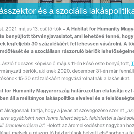
ásszektor és a szociális lakáspolit
t, 2021. május 13. csütörtök
– A Habitat for Humanity Magy
te benyújtott törvényjavaslatot, ami lehetővé tenné, hogy
ek legfeljebb 30 százalékáért fel lehessen vásárolni. A t
mdöfését és a szociálisan rászoruló bérlők lehetőségeine
ászló fideszes képviselő május 11-én késő este benyújtott,
T
rmányzati bérlők, akiknek 2020. december 31-én már fennállt
rtékének 15-30 százalékáért megvásárolhatnák a lakásukat.
at for Humanity Magyarország határozottan elutasítja ezt 
tben áll a méltányos lakáspolitika elveivel és a felelőssé
t álságosnak tartja, hogy a javaslat szövegezése szerint
„az
 arra egyébként nem lenne lehetőségük, tekintettel a lakás
li áremelkedésre is”
. Holott az áremelkedéshez nagyban hozz
ései, melyek a rászoruló háztartások helyett elsősorban a fel