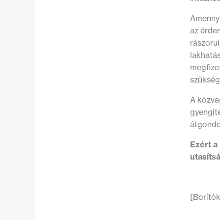
Amennyib
az érdem
rászorul
lakhatá
megfize
szükség
A közvag
gyengít
átgondol
Ezért a
utasítsá
[Borító