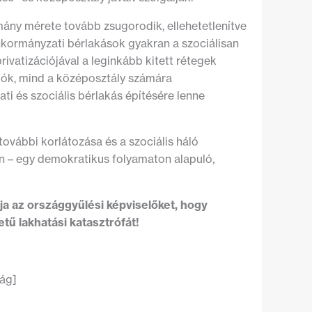
omány mérete tovább zsugorodik, ellehetetlenítve
önkormányzati bérlakások gyakran a szociálisan
rivatizációjával a leginkább kitett rétegek
ulók, mind a középosztály számára
i és szociális bérlakás építésére lenne
ovábbi korlátozása és a szociális háló
én – egy demokratikus folyamaton alapuló,
ja az országgyűlési képviselőket, hogy
etű lakhatási katasztrófát!
ág]