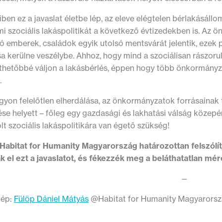
en ez a javaslat életbe lép, az eleve elégtelen bérlakásáll
i szociális lakáspolitikát a következő évtizedekben is. Az 
ó emberek, családok egyik utolsó mentsvárát jelentik, ezek p
sa kerülne veszélybe. Ahhoz, hogy mind a szociálisan rászor
thetőbbé váljon a lakásbérlés, éppen hogy több önkormányzat
.
yon felelőtlen elherdálása, az önkormányzatok forrásainak t
ése helyett – főleg egy gazdasági és lakhatási válság közep
t szociális lakáspolitikára van égető szükség!
 Habitat for Humanity Magyarország határozottan felszólít
k el ezt a javaslatot, és fékezzék meg a beláthatatlan mér
—
kép:
Fülöp Dániel Mátyás
@Habitat for Humanity Magyarorsz