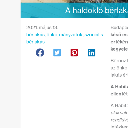
A haldokló bérlak
2021. május 13.
Budapes
bérlakás
, 
önkormányzatok
, 
szociális
késő es
bérlakás
értékén
kegyele
Böröcz L
az önko
lakás é
A Habit
ellenté
A Habita
akiknek
rendkívü
intézked