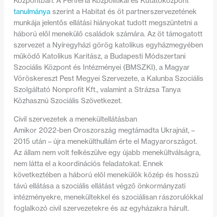
Központban. A Periféria Közpolitikai és Kutatóközpont
tanulmánya
szerint a Habitat és öt partnerszervezetének
munkája jelentős ellátási hiányokat tudott megszüntetni a
háború elől menekülő családok számára. Az öt támogatott
szervezet a Nyíregyházi görög katolikus egyházmegyében
működő Katolikus Karitász, a Budapesti Módszertani
Szociális Központ és Intézményei (BMSZKI), a Magyar
Vöröskereszt Pest Megyei Szervezete, a Kalunba Szociális
Szolgáltató Nonprofit Kft., valamint a Strázsa Tanya
Közhasznú Szociális Szövetkezet.
Civil szervezetek a menekültellátásban
Amikor 2022-ben Oroszország megtámadta Ukrajnát, –
2015 után – újra menekülthullám érte el Magyarországot.
Az állam nem volt felkészülve egy újabb menekültválságra,
nem látta el a koordinációs feladatokat. Ennek
következtében a háború elől menekülők közép és hosszú
távú ellátása a szociális ellátást végző önkormányzati
intézményekre, menekültekkel és szociálisan rászorulókkal
foglalkozó civil szervezetekre és az egyházakra hárult.