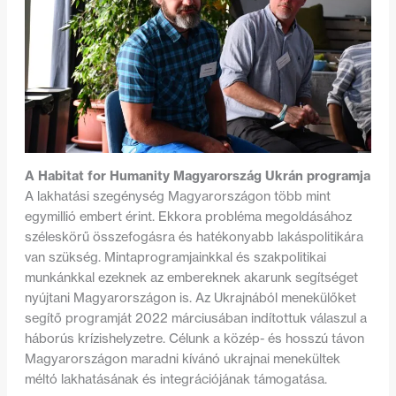
A Habitat for Humanity Magyarország Ukrán programja
A lakhatási szegénység Magyarországon több mint
egymillió embert érint. Ekkora probléma megoldásához
széleskörű összefogásra és hatékonyabb lakáspolitikára
van szükség. Mintaprogramjainkkal és szakpolitikai
munkánkkal ezeknek az embereknek akarunk segítséget
nyújtani Magyarországon is. Az Ukrajnából menekülőket
segítő programját 2022 márciusában indítottuk válaszul a
háborús krízishelyzetre. Célunk a közép- és hosszú távon
Magyarországon maradni kívánó ukrajnai menekültek
méltó lakhatásának és integrációjának támogatása.