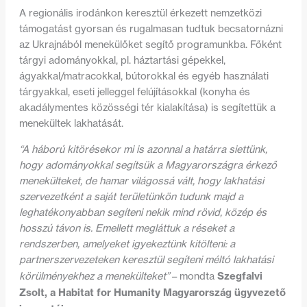
A regionális irodánkon keresztül érkezett nemzetközi
támogatást gyorsan és rugalmasan tudtuk becsatornázni
az Ukrajnából menekülőket segítő programunkba. Főként
tárgyi adományokkal, pl. háztartási gépekkel,
ágyakkal/matracokkal, bútorokkal és egyéb használati
tárgyakkal, eseti jelleggel felújításokkal (konyha és
akadálymentes közösségi tér kialakítása) is segítettük a
menekültek lakhatását.
“A háború kitörésekor mi is azonnal a határra siettünk,
hogy adományokkal segítsük a Magyarországra érkező
menekülteket, de hamar világossá vált, hogy lakhatási
szervezetként a saját területünkön tudunk majd a
leghatékonyabban segíteni nekik mind rövid, közép és
hosszú távon is. Emellett megláttuk a réseket a
rendszerben, amelyeket igyekeztünk kitölteni: a
partnerszervezeteken keresztül segíteni méltó lakhatási
Szegfalvi
körülményekhez a menekülteket”
– mondta
Zsolt, a Habitat for Humanity Magyarország ügyvezető