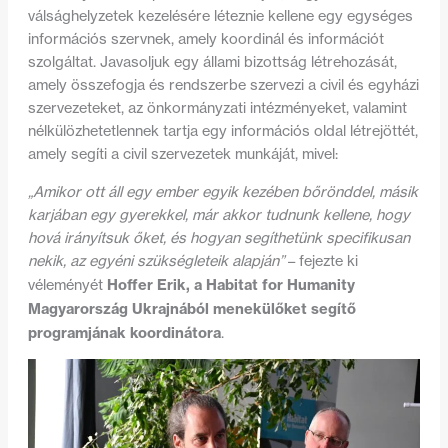
válsághelyzetek kezelésére léteznie kellene egy egységes
információs szervnek, amely koordinál és információt
szolgáltat. Javasoljuk egy állami bizottság létrehozását,
amely összefogja és rendszerbe szervezi a civil és egyházi
szervezeteket, az önkormányzati intézményeket, valamint
nélkülözhetetlennek tartja egy információs oldal létrejöttét,
amely segíti a civil szervezetek munkáját, mivel:
„Amikor ott áll egy ember egyik kezében bőrönddel, másik
karjában egy gyerekkel, már akkor tudnunk kellene, hogy
hová irányítsuk őket, és hogyan segíthetünk specifikusan
nekik, az egyéni szükségleteik alapján”
– fejezte ki
Hoffer Erik, a Habitat for Humanity
véleményét
Magyarország Ukrajnából menekülőket segítő
programjának koordinátora
.