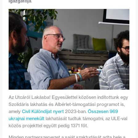
igazgatója
.
Az Utcáról Lakásba! Egyesülettel közösen indítottunk egy
Szolidáris lakhatás és Albérlet-támogatási programot is,
amely
Civil Különdíjat nyert
2023-ban.
Összesen 969
ukrajnai menekült
lakhatását tudtuk támogatni, az ULE-val
közös projekttel együtt pedig 1371 főt.
Minden partnerszervezet a saját szaktudását adta bele a