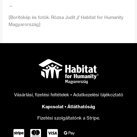
—
[Borítókép és fotók: Rózsa Judit // Habitat for Humanity
Magyarország]
Vásárlási, fizetési feltételek
•
Adatkezelési tájékoztató
Kapcsolat
•
Átláthatóság
Fizetési szolgáltatónk a Stripe.