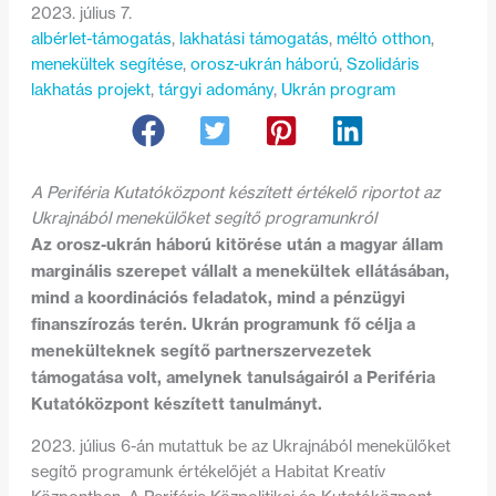
2023. július 7.
albérlet-támogatás
, 
lakhatási támogatás
, 
méltó otthon
, 
menekültek segítése
, 
orosz-ukrán háború
, 
Szolidáris
lakhatás projekt
, 
tárgyi adomány
, 
Ukrán program
A Periféria Kutatóközpont készített értékelő riportot az
Ukrajnából menekülőket segítő programunkról
Az orosz-ukrán háború kitörése után a magyar állam
marginális szerepet vállalt a menekültek ellátásában,
mind a koordinációs feladatok, mind a pénzügyi
finanszírozás terén. Ukrán programunk fő célja a
menekülteknek segítő partnerszervezetek
támogatása volt, amelynek tanulságairól a Periféria
Kutatóközpont készített tanulmányt.
2023. július 6-án mutattuk be az Ukrajnából menekülőket
segítő programunk értékelőjét a Habitat Kreatív