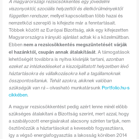
A magyarországi rezsicsökkentés egy jövedelmi
viszonyoktól, szociális helyzettől és életkörülményektől
független rendszer
, mellyel kapcsolatban több hazai és
nemzetközi szereplő is kifejezte már a fenntartásait.
Többek között az Európai Bizottság, akik egy kifejezetten
Magyarországra irányuló ajánlást adtak ki a közelmúltban.
nem a rezsicsökkentés megszüntetését várják
Ebben
el hazánktól, csupán annak átalakítását
. A támogatások
lehetőségét továbbra is nyitva kívánják tartani,
azonban
ezeket az intézkedéseket a kiszolgáltatott helyzetben lévő
háztartásokra és vállalkozásokra kell a tagállamoknak
összpontosítaniuk
.
Tehát azokra, akiknek valóban
szükségük van rá
– olvasható munkatársunk
Portfolio.hu-s
cikkében
.
A magyar rezsicsökkentést pedig azért lenne minél előbb
szükséges átalakítani a Bizottság szerint, mert azzal, hogy
a szabályozott energiaárakat alacsony szinten tartjuk, nem
ösztönözzük a háztartásokat a kevesebb fogyasztásra,
így a végső energiafogyasztás a lakosság körében 2014