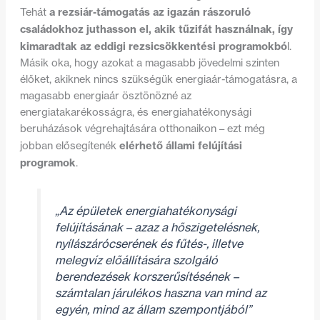
a rezsiár-támogatás az igazán rászoruló
Tehát
családokhoz juthasson el, akik tűzifát használnak, így
kimaradtak az eddigi rezsicsökkentési programokbó
l.
Másik oka, hogy azokat a magasabb jövedelmi szinten
élőket, akiknek nincs szükségük energiaár-támogatásra, a
magasabb energiaár ösztönözné az
energiatakarékosságra, és energiahatékonysági
beruházások végrehajtására otthonaikon – ezt még
elérhető állami felújítási
jobban elősegítenék
programok
.
„Az épületek energiahatékonysági
felújításának – azaz a hőszigetelésnek,
nyílászárócserének és fűtés-, illetve
melegvíz előállítására szolgáló
berendezések korszerűsítésének –
számtalan járulékos haszna van mind az
egyén, mind az állam szempontjából”