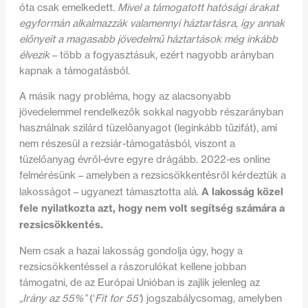
óta csak emelkedett.
Mivel a támogatott hatósági árakat
egyformán alkalmazzák valamennyi háztartásra, így annak
előnyeit a magasabb jövedelmű háztartások még inkább
élvezik
– több a fogyasztásuk, ezért nagyobb arányban
kapnak a támogatásból.
A másik nagy probléma, hogy az alacsonyabb
jövedelemmel rendelkezők sokkal nagyobb részarányban
használnak szilárd tüzelőanyagot (leginkább tűzifát), ami
nem részesül a rezsiár-támogatásból, viszont a
tüzelőanyag évről-évre egyre drágább. 2022-es online
felmérésünk – amelyben a rezsicsökkentésről kérdeztük a
A lakosság közel
lakosságot – ugyanezt támasztotta alá.
fele nyilatkozta azt, hogy nem volt segítség számára a
rezsicsökkentés.
Nem csak a hazai lakosság gondolja úgy, hogy a
rezsicsökkentéssel a rászorulókat kellene jobban
támogatni, de az Európai Unióban is zajlik jelenleg az
„Irány az 55%”
(‘
Fit for 55′
) jogszabálycsomag, amelyben