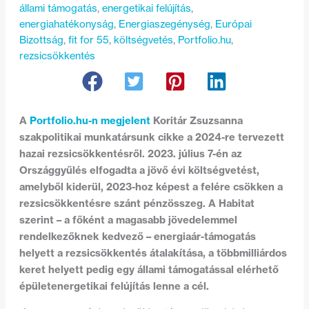
állami támogatás
, 
energetikai felújítás
, 
energiahatékonyság
, 
Energiaszegénység
, 
Európai
Bizottság
, 
fit for 55
, 
költségvetés
, 
Portfolio.hu
, 
rezsicsökkentés
A
Portfolio.hu-n megjelent
Koritár Zsuzsanna
szakpolitikai munkatársunk cikke a 2024-re tervezett
hazai rezsicsökkentésről. 2023. július 7-én az
Országgyűlés elfogadta a jövő évi költségvetést,
amelyből kiderül, 2023-hoz képest a felére csökken a
rezsicsökkentésre szánt pénzösszeg. A Habitat
szerint – a főként a magasabb jövedelemmel
rendelkezőknek kedvező – energiaár-támogatás
helyett a rezsicsökkentés átalakítása, a többmilliárdos
keret helyett pedig egy állami támogatással elérhető
épületenergetikai felújítás lenne a cél.