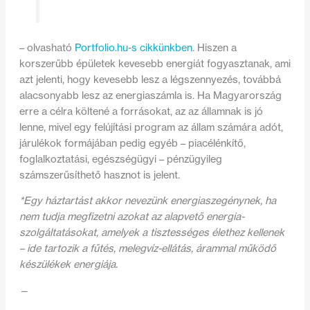
– olvasható
Portfolio.hu-s cikkünkben
. Hiszen a
korszerűbb épületek kevesebb energiát fogyasztanak, ami
azt jelenti, hogy kevesebb lesz a légszennyezés, továbbá
alacsonyabb lesz az energiaszámla is. Ha Magyarország
erre a célra költené a forrásokat, az az államnak is jó
lenne, mivel egy felújítási program az állam számára adót,
járulékok formájában pedig egyéb – piacélénkítő,
foglalkoztatási, egészségügyi – pénzügyileg
számszerűsíthető hasznot is jelent.
*Egy háztartást akkor nevezünk energiaszegénynek, ha
nem tudja megfizetni azokat az alapvető energia-
szolgáltatásokat, amelyek a tisztességes élethez kellenek
– ide tartozik a fűtés, melegvíz-ellátás, árammal működő
készülékek energiája.
—