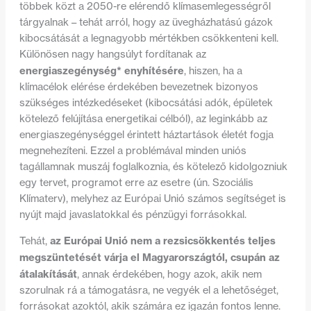
többek közt a 2050-re elérendő klímasemlegességről
tárgyalnak – tehát arról, hogy az üvegházhatású gázok
kibocsátását a legnagyobb mértékben csökkenteni kell.
Különösen nagy hangsúlyt fordítanak az
energiaszegénység* enyhítésére
, hiszen, ha a
klímacélok elérése érdekében bevezetnek bizonyos
szükséges intézkedéseket (kibocsátási adók, épületek
kötelező felújítása energetikai célból), az leginkább az
energiaszegénységgel érintett háztartások életét fogja
megnehezíteni. Ezzel a problémával minden uniós
tagállamnak muszáj foglalkoznia, és kötelező kidolgozniuk
egy tervet, programot erre az esetre (ún. Szociális
Klímaterv), melyhez az Európai Unió számos segítséget is
nyújt majd javaslatokkal és pénzügyi forrásokkal.
az Európai Unió nem a rezsicsökkentés teljes
Tehát,
megszüntetését várja el Magyarországtól, csupán az
átalakítását
, annak érdekében, hogy azok, akik nem
szorulnak rá a támogatásra, ne vegyék el a lehetőséget,
forrásokat azoktól, akik számára ez igazán fontos lenne.