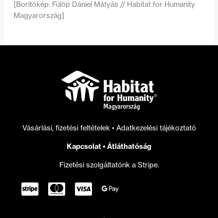
[Borítókép: Fülöp Dániel Mátyás // Habitat for Humanity
Magyarország]
Vásárlási, fizetési feltételek
•
Adatkezelési tájékoztató
Kapcsolat
•
Átláthatóság
Fizetési szolgáltatónk a Stripe.