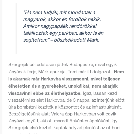
“Ha nem tudják, mit mondanak a
magyarok, akkor én fordítok nekik.
Amikor nagypapáék rendőrökkel
találkoztak egy parkban, akkor is én
segítettem”
– büszkélkedett Márk.
Szergejék céltudatosan jöttek Budapestre, mivel egyik
Nem
lányának férje, Márk apukája, Tomi már itt dolgozott.
is akarnak már Harkovba visszamenni, mivel teljesen
élhetetlen és a gyerekeket, unokáikat, nem akarják
visszavinni ebbe az élethelyzetbe.
Igaz, lassan kezd
visszatérni az élet Harkovba, de 3 nappal az interjúnk előtt
újra bombázni kezdték a központot és az infrastruktúrát.
Beszélgetésünk alatt Valera épp Harkovban volt egyik
lányával együtt, aki ott maradt önkéntes ápolóként, így
Szergejék első kézből kaptak helyzetjelentést az otthoni