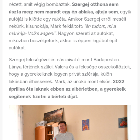
Szergej otthona sem
nézett, amit végig bombáztak.
úszta meg: nem maradt egy ép ablaka, ajtaja sem
, egyik
autóját is kilőtte egy rakéta. Amikor Szergej erről mesélt
nekünk, kisunokája, Márk felkiáltott:
“én tudom, mi a
márkája: Volkswagen!”
. Nagyon szereti az autókat,
miközben beszélgetünk, akkor is éppen legóból épít
autókat.
Szergej feleségével és nászaival él most Budapesten.
Lánya férjének szülei, Valera és a felesége összeköltöztek,
hogy a gyerekeiknek legyen privát szférája, külön
2022
lakásban élhessenek. Márk, az unoka most elsős.
áprilisa óta laknak ebben az albérletben, a gyerekeik
segítenek fizetni a bérleti díjat.