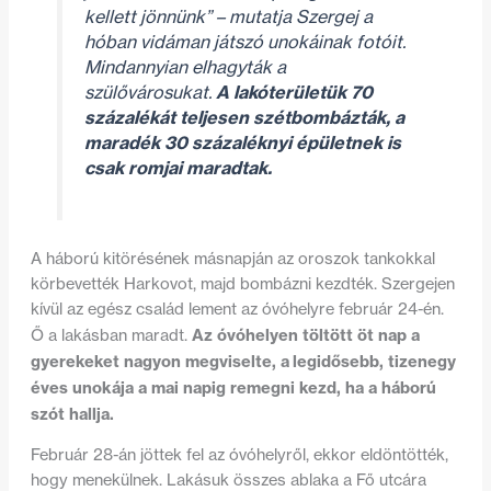
kellett jönnünk”
– mutatja Szergej a
hóban vidáman játszó unokáinak fotóit.
Mindannyian elhagyták a
szülővárosukat.
A lakóterületük 70
százalékát teljesen szétbombázták, a
maradék 30 százaléknyi épületnek is
csak romjai maradtak.
A háború kitörésének másnapján az oroszok tankokkal
körbevették Harkovot, majd bombázni kezdték. Szergejen
kívül az egész család lement az óvóhelyre február 24-én.
Az óvóhelyen töltött öt nap a
Ő a lakásban maradt.
gyerekeket nagyon megviselte, a
legidősebb, tizenegy
éves unokája a mai napig remegni kezd, ha a háború
szót hallja.
Február 28-án jöttek fel az óvóhelyről, ekkor eldöntötték,
hogy menekülnek. Lakásuk összes ablaka a Fő utcára