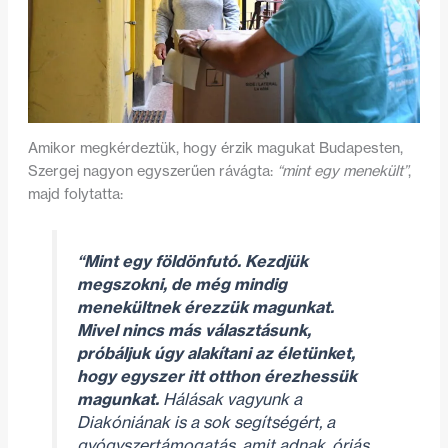
Amikor megkérdeztük, hogy érzik magukat Budapesten,
Szergej nagyon egyszerűen rávágta:
“mint egy menekült”
,
majd folytatta:
“Mint egy földönfutó. Kezdjük
megszokni, de még mindig
menekültnek érezzük magunkat.
Mivel nincs más választásunk,
próbáljuk úgy alakítani az életünket,
hogy egyszer itt otthon érezhessük
magunkat.
Hálásak vagyunk a
Diakóniának is a sok segítségért, a
gyógyszertámogatás, amit adnak, óriás