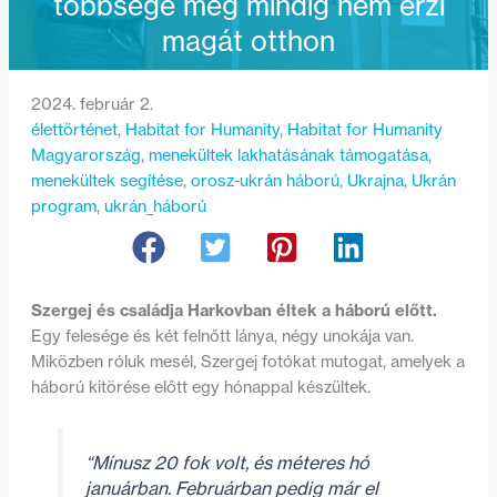
többsége még mindig nem érzi
magát otthon
2024. február 2.
élettörténet
, 
Habitat for Humanity
, 
Habitat for Humanity
Magyarország
, 
menekültek lakhatásának támogatása
, 
menekültek segítése
, 
orosz-ukrán háború
, 
Ukrajna
, 
Ukrán
program
, 
ukrán_háború
Szergej és családja Harkovban éltek a háború előtt.
Egy felesége és két felnőtt lánya, négy unokája van.
Miközben róluk mesél, Szergej fotókat mutogat, amelyek a
háború kitörése előtt egy hónappal készültek.
“Mínusz 20 fok volt, és méteres hó
januárban. Februárban pedig már el