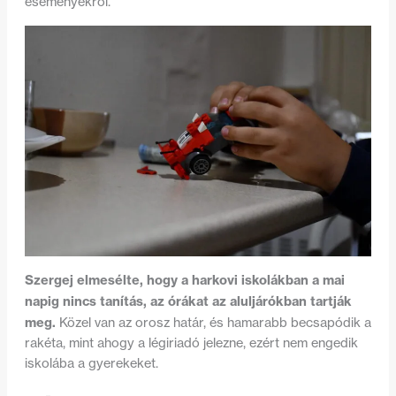
eseményekről.
Szergej elmesélte, hogy a harkovi iskolákban a mai
napig nincs tanítás, az órákat az aluljárókban tartják
meg.
Közel van az orosz határ, és hamarabb becsapódik a
rakéta, mint ahogy a légiriadó jelezne, ezért nem engedik
iskolába a gyerekeket.