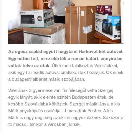
Az egész család együtt hagyta el Harkovot két autóval.
Egy hétbe telt, mire elérték a román határt, annyira be
voltak telve az utak.
Útközben találkoztak Valeráékkal,
akik egy harmadik autóval csatlakoztak hozzájuk. Ők élnek
a budapesti albérlet másik szobájában.
Valerának 3 gyermeke van, fia feleségül vette Szergej
egyik lányát, akik eleinte szintén Budapesten éltek, de
később Szlovákiába költöztek. Szergej másik lánya, a kis
Márk anyukája és családja, itt maradtak Pesten. A kis
Márk is nagy segítség az ukrán nagyszülőknek. Sokszor ő
tolmácsol, amikor a városban járnak.