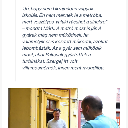
“Jó, hogy nem Ukrajnában vagyok
iskolás. Én nem mennék le a metróba,
mert veszélyes, valaki ráeshet a sínekre”
– mondta Márk. A metró most is jár. A
gyárak még nem működnek, ha
valamelyik el is kezdett működni, azokat
lebombázták. Az a gyár sem működik
most, ahol Paksnak gyártották a
turbinákat. Szergej itt volt
villamosmérnök, innen ment nyugdíjba.