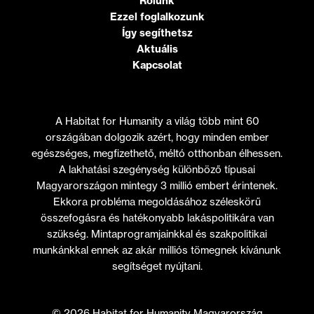
Rólunk
Ezzel foglalkozunk
Így segíthetsz
Aktuális
Kapcsolat
A Habitat for Humanity a világ több mint 60
országában dolgozik azért, hogy minden ember
egészséges, megfizethető, méltó otthonban élhessen.
A lakhatási szegénység különböző típusai
Magyarországon mintegy 3 millió embert érintenek.
Ekkora probléma megoldásához széleskörű
összefogásra és hatékonyabb lakáspolitikára van
szükség. Mintaprogramjainkkal és szakpolitikai
munkánkkal ennek az akár milliós tömegnek kívánunk
segítséget nyújtani.
© 2026 Habitat for Humanity Magyarország