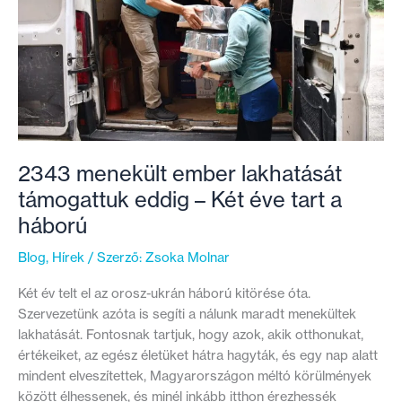
tette
tönkre
Darya
házasságát
2343 menekült ember lakhatását
támogattuk eddig – Két éve tart a
háború
Blog
,
Hírek
/ Szerző:
Zsoka Molnar
Két év telt el az orosz-ukrán háború kitörése óta.
Szervezetünk azóta is segíti a nálunk maradt menekültek
lakhatását. Fontosnak tartjuk, hogy azok, akik otthonukat,
értékeiket, az egész életüket hátra hagyták, és egy nap alatt
mindent elveszítettek, Magyarországon méltó körülmények
között élhessenek, és minél inkább itthon érezhessék