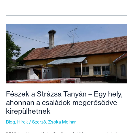
az
Ukrajna
projektünk
–
Ennyi
mindenre
vagyunk
büszkék
Fészek a Strázsa Tanyán – Egy hely,
ahonnan a családok megerősödve
kirepülhetnek
Blog
,
Hírek
/ Szerző:
Zsoka Molnar