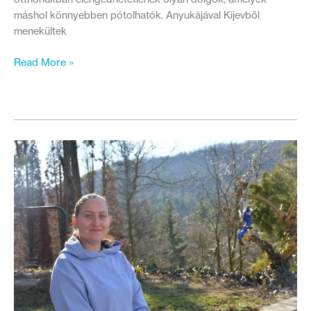
máshol könnyebben pótolhatók. Anyukájával Kijevből
menekültek
Biztonságot
Read More »
adtunk
Veronikának
–
A
támogatás
fontossága