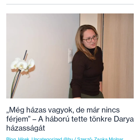
Ukrajnát,
aki
először
egyévesen,
már
a
saját
lábán
látogatott
haza
„Még házas vagyok, de már nincs
férjem” – A háború tette tönkre Darya
házasságát
Blog
,
Hírek
,
Uncategorized @hu
/ Szerző:
Zsoka Molnar