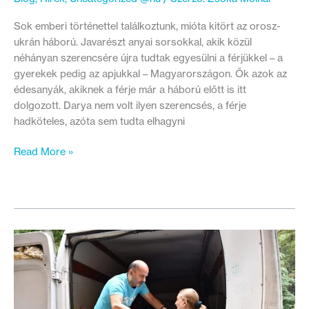
Sok emberi történettel találkoztunk, mióta kitört az orosz-
ukrán háború. Javarészt anyai sorsokkal, akik közül
néhányan szerencsére újra tudtak egyesülni a férjükkel – a
gyerekek pedig az apjukkal – Magyarországon. Ők azok az
édesanyák, akiknek a férje már a háború előtt is itt
dolgozott. Darya nem volt ilyen szerencsés, a férje
hadköteles, azóta sem tudta elhagyni
„Még
Read More »
házas
vagyok,
de
már
nincs
férjem”
–
A
háború