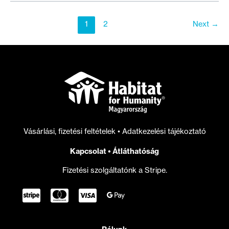
Habitat-
szervezetek
1
2
Next
→
segítségnyújtási
programjai
az
ukrán
háború
első
6
hónapjában
Vásárlási, fizetési feltételek
•
Adatkezelési tájékoztató
Kapcsolat
•
Átláthatóság
Fizetési szolgáltatónk a Stripe.