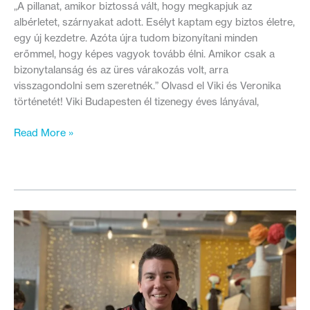
„A pillanat, amikor biztossá vált, hogy megkapjuk az
albérletet, szárnyakat adott. Esélyt kaptam egy biztos életre,
egy új kezdetre. Azóta újra tudom bizonyítani minden
erőmmel, hogy képes vagyok tovább élni. Amikor csak a
bizonytalanság és az üres várakozás volt, arra
visszagondolni sem szeretnék.” Olvasd el Viki és Veronika
történetét! Viki Budapesten él tizenegy éves lányával,
Orosz
Read More »
nő
vette
szárnyai
alá
az
ukrán
menekült
anyát
Budapesten:
így
új