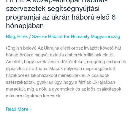
szervezetek segítségnyújtási
programjai az ukrán háború első 6
hónapjában
Blog
,
Hírek
/ Szerző:
Habitat for Humanity Magyarország
(English below) Az Ukrajna elleni orosz inváziót követő hat
hónap örökre megváltoztatta emberek millióinak életét.
Amellett, hogy ezrek vesztették életüket, rengeteg embernek
elpusztult az otthona. Mások súlyosan megrongálódott
házakból és lakóházakból menekültek el. A családok
szétszakadtak, gyakran úgy, hogy a férfiak Ukrajnában
maradtak, míg a nők, a gyermekek és az idős családtagok
más országokban kerestek
HFHI:
Read More »
A
közép-
európai