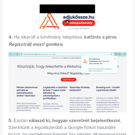
4.
kattints a piros
Ha sikerült a bővítmény telepítése,
Regisztrálj most!
gombra:
5.
válaszd ki, hogyan szeretnél bejelentkezni.
Ezután
Szerintünk a legcélszerűbb a Google-fiókot használni
hozzá, ha rendelkezel ilyennel. Így minden alkalommal ezzel