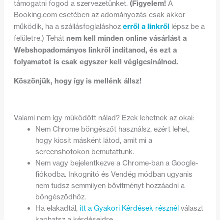
(Figyelem!
támogatni fogod a szervezetünket.
A
Booking.com esetében az adományozás csak akkor
erről a linkről
működik, ha a szállásfoglaláshoz
lépsz be a
nem kell minden online vásárlást a
felületre.) Tehát
Webshopadományos linkről indítanod, és ezt a
folyamatot is csak egyszer kell végigcsinálnod.
Köszönjük, hogy így is mellénk állsz!
Valami nem így működött nálad? Ezek lehetnek az okai:
Nem Chrome böngészőt használsz, ezért lehet,
hogy kicsit másként látod, amit mi a
screenshotokon bemutattunk.
Nem vagy bejelentkezve a Chrome-ban a Google-
fiókodba. Inkognitó és Vendég módban ugyanis
nem tudsz semmilyen bővítményt hozzáadni a
böngésződhöz.
Ha elakadtál,
itt a Gyakori Kérdések résznél
választ
kaphatsz a kérdéseidre.