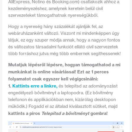
AliExpress, Notino és Booking.com) csatlakozik ahhoz a
kezdeményezéshez, amelynek keretein belül civil
szervezeteket támogathatnak nyereségükből.
Hogy a nyereség hány százalékát ajánlják fel, az
webáruházanként változó. Viszont mi mindenképpen úgy
látjuk, ez egy szuper módja annak, hogy a nagyon fontos
és változatos társadalmi funkciót ellátó civil szervezetek
több forráshoz jutva még több embernek segíthessenek!
Mutatjuk lépésről lépésre, hogyan támogathatod a mi
munkánkat is online vásárlással! Ezt az 1 perces
folyamatot csak egyszer kell végigcsinálni:
1.
Kattints erre a linkre,
és telepítsd az adományozást
engedélyező bővítményt a laptopodra. (Ez bővítmény
telefonon és applikációkban nem, kizárólag desktopon
működik.) Fogadd el az általad kiválasztott sütiket, majd
kattints a piros
Telepítsd a bővítményt
gombra!