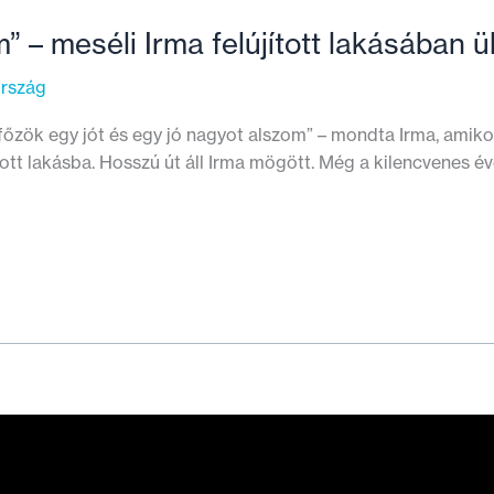
 – meséli Irma felújított lakásában ü
ország
 főzök egy jót és egy jó nagyot alszom” – mondta Irma, amiko
tott lakásba. Hosszú út áll Irma mögött. Még a kilencvenes év