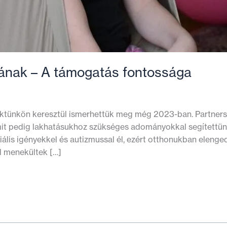
kának – A támogatás fontossága
ojektünkön keresztül ismerhettük meg még 2023-ban. Partner
 mit pedig lakhatásukhoz szükséges adományokkal segítettünk
eciális igényekkel és autizmussal él, ezért otthonukban elen
l menekültek […]