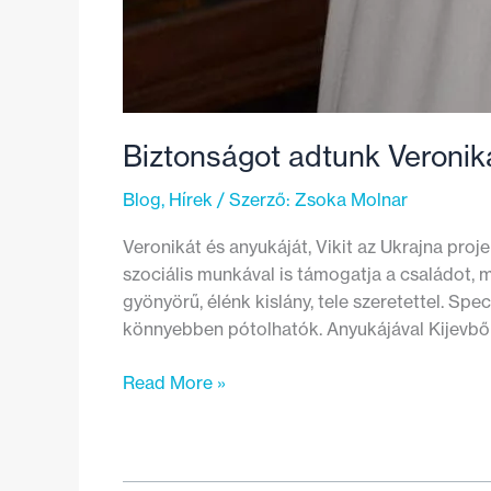
Biztonságot adtunk Veroni
Blog
,
Hírek
/ Szerző:
Zsoka Molnar
Veronikát és anyukáját, Vikit az Ukrajna pr
szociális munkával is támogatja a családot,
gyönyörű, élénk kislány, tele szeretettel. Sp
könnyebben pótolhatók. Anyukájával Kijevbő
Biztonságot
Read More »
adtunk
Veronikának
–
A