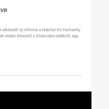
lve
r elkészült új otthona a Habitat for Humanity
ek elején érkezett a fővárosba vidékről, egy