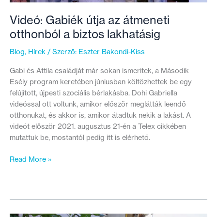
Videó: Gabiék útja az átmeneti
otthonból a biztos lakhatásig
Blog
,
Hírek
/ Szerző:
Eszter Bakondi-Kiss
Gabi és Attila családját már sokan ismeritek, a Második
Esély program keretében júniusban költözhettek be egy
felújított, újpesti szociális bérlakásba. Dohi Gabriella
videóssal ott voltunk, amikor először meglátták leendő
otthonukat, és akkor is, amikor átadtuk nekik a lakást. A
videót először 2021. augusztus 21-én a Telex cikkében
mutattuk be, mostantól pedig itt is elérhető.
Videó:
Read More »
Gabiék
útja
az
átmeneti
otthonból