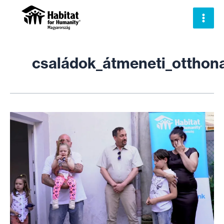
Skip
to
content
családok_átmeneti_otthon