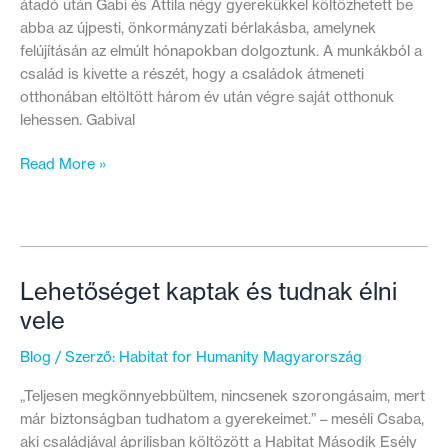
átadó után Gabi és Attila négy gyerekükkel költözhetett be
abba az újpesti, önkormányzati bérlakásba, amelynek
felújításán az elmúlt hónapokban dolgoztunk. A munkákból a
család is kivette a részét, hogy a családok átmeneti
otthonában eltöltött három év után végre saját otthonuk
lehessen. Gabival
Gabiék
Read More »
tegnap
este
már
új
otthonukban
Lehetőséget kaptak és tudnak élni
aludhattak
vele
Blog
/ Szerző:
Habitat for Humanity Magyarország
„Teljesen megkönnyebbültem, nincsenek szorongásaim, mert
már biztonságban tudhatom a gyerekeimet.” – meséli Csaba,
aki családjával áprilisban költözött a Habitat Második Esély