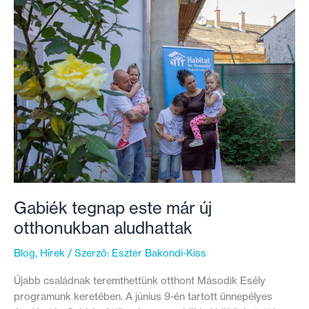
a
biztos
lakhatásig
Gabiék tegnap este már új
otthonukban aludhattak
Blog
,
Hírek
/ Szerző:
Eszter Bakondi-Kiss
Újabb családnak teremthettünk otthont Második Esély
programunk keretében. A június 9-én tartott ünnepélyes