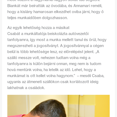
Biankát már beíratták az óvodába, és Annamari reméli,
hogy a kislány hamarosan elkezdhet oviba járni, hogy ő
teljes munkaidőben dolgozhasson.
Az egyik lehetőség hozza a másikat
Csabát a munkáltatója beiskolázta autóvezetői
tanfolyamra, így most a munka mellett tanul és örül, hogy
megszerezheti a jogosítványt. A jogosítvánnyal a cégen
belül is több lehetősége lesz, ez előrelépést jelent. „A
szálló messze volt, nehezen tudtam volna még a
tanfolyamra is külön bejárni onnan, meg nem is tudom
hová mentünk volna, ha letelik az idő. Lehet, hogy a
munkámat is ott kellet volna hagynom.” – meséli Csaba,
ugyanis az átmeneti szállókon csak korlátozott ideig
lakhatnak a családok.