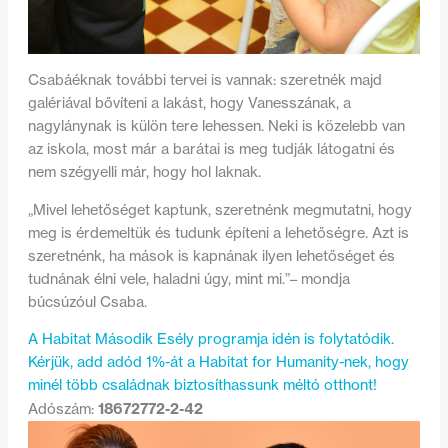
Csabáéknak további tervei is vannak: szeretnék majd
galériával bővíteni a lakást, hogy Vanesszának, a
nagylánynak is külön tere lehessen. Neki is közelebb van
az iskola, most már a barátai is meg tudják látogatni és
nem szégyelli már, hogy hol laknak.
„Mivel lehetőséget kaptunk, szeretnénk megmutatni, hogy
meg is érdemeltük és tudunk építeni a lehetőségre. Azt is
szeretnénk, ha mások is kapnának ilyen lehetőséget és
tudnának élni vele, haladni úgy, mint mi.”– mondja
búcsúzóul Csaba.
A Habitat Második Esély programja idén is folytatódik.
Kérjük, add adód 1%-át a Habitat for Humanity-nek, hogy
minél több családnak biztosíthassunk méltó otthont!
18672772-2-42
Adószám: