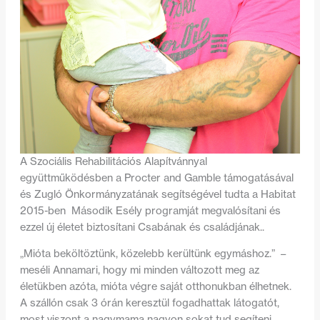
A Szociális Rehabilitációs Alapítvánnyal
együttműködésben a Procter and Gamble támogatásával
és Zugló Önkormányzatának segítségével tudta a Habitat
2015-ben Második Esély programját megvalósítani és
ezzel új életet biztosítani Csabának és családjának.
.
„Mióta beköltöztünk, közelebb kerültünk egymáshoz.” –
meséli Annamari, hogy mi minden változott meg az
életükben azóta, mióta végre saját otthonukban élhetnek.
A szállón csak 3 órán keresztül fogadhattak látogatót,
most viszont a nagymama nagyon sokat tud segíteni.