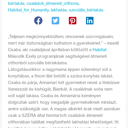
bérlakás
, 
családok_átmeneti_otthona
, 
Habitat_for_Humanity
, 
lakhatás
, 
szociális_bérlakás
„Teljesen megkönnyebbültem, nincsenek szorongásaim,
mert már biztonságban tudhatom a gyerekeimet.” – meséli
Csaba, aki családjával áprilisban költözött a
Habitat
Második Esély programjának segítségével átmeneti
otthonból szociális bérlakásba.
Látogatásunkkor a nagymama éppen süteményt süt a
konyhában, a finom illat betölti a szoba-konyhás lakást.
Csaba és párja, Annamari két gyermeket nevel: a tinédzser
Vanesszát és kishúgát, Biankát. A családnak soha nem
volt saját lakása. Csaba és Annamária keményen
dolgoztak azért, hogy megadják gyermekeiknek mindazt,
amire szükségük van. A magas albérlet árak miatt azonban
csak a SZÉRA által fenntartott családok átmeneti
otthonában találtak megfizethető lakhatási lehetőséget. Itt