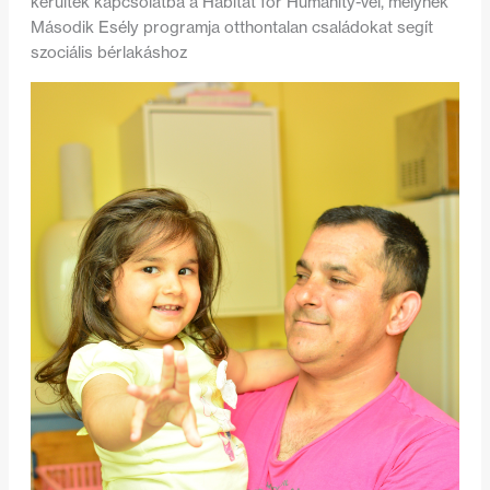
kerültek kapcsolatba a Habitat for Humanity-vel, melynek
Második Esély programja otthontalan családokat segít
szociális bérlakáshoz