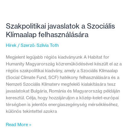
Szakpolitikai javaslatok a Szociális
Klímaalap felhasználására
Hírek
/ Szerző:
Szilvia Toth
Megjelent legújabb régiós kiadványunk A Habitat for
Humanity Magyarország közreműködésével készült el az a
régiós szakpolitikai kiadvány, amely a Szociális Klímaalap
(Social Climate Fund, SCF) hatékony felhasználására és a
Nemzeti Szociális Klímaterv megfelelő kialakítására tesz
javaslatokat Bulgária, Románia és Magyarország példáján
keresztül. Célja, hogy hozzájáruljon a közép-kelet-európai
térségben is jelentős energiaszegénység mérsékléséhez,
különös tekintettel azokra
Szakpolitikai
Read More »
javaslatok