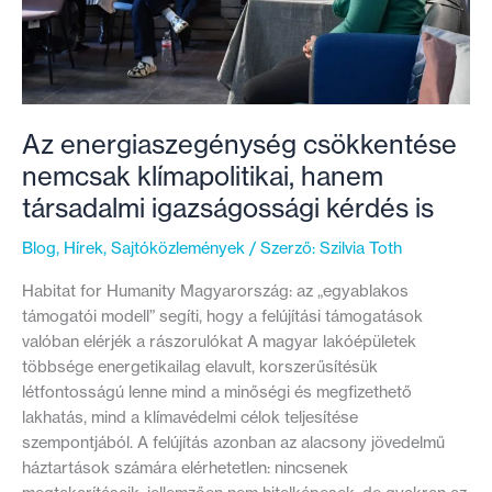
Az energiaszegénység csökkentése
nemcsak klímapolitikai, hanem
társadalmi igazságossági kérdés is
Blog
,
Hírek
,
Sajtóközlemények
/ Szerző:
Szilvia Toth
Habitat for Humanity Magyarország: az „egyablakos
támogatói modell” segíti, hogy a felújítási támogatások
valóban elérjék a rászorulókat A magyar lakóépületek
többsége energetikailag elavult, korszerűsítésük
létfontosságú lenne mind a minőségi és megfizethető
lakhatás, mind a klímavédelmi célok teljesítése
szempontjából. A felújítás azonban az alacsony jövedelmű
háztartások számára elérhetetlen: nincsenek