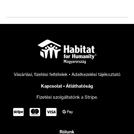
a
Szociális
Klímaalap
felhasználására
Vásárlási, fizetési feltételek
•
Adatkezelési tájékoztató
Kapcsolat
•
Átláthatóság
Fizetési szolgáltatónk a Stripe.
Rólunk