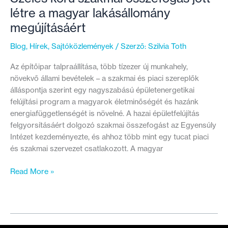
létre a magyar lakásállomány
megújításáért
Blog
,
Hírek
,
Sajtóközlemények
/ Szerző:
Szilvia Toth
Az építőipar talpraállítása, több tízezer új munkahely,
növekvő állami bevételek – a szakmai és piaci szereplők
álláspontja szerint egy nagyszabású épületenergetikai
felújítási program a magyarok életminőségét és hazánk
energiafüggetlenségét is növelné. A hazai épületfelújítás
felgyorsításáért dolgozó szakmai összefogást az Egyensúly
Intézet kezdeményezte, és ahhoz több mint egy tucat piaci
és szakmai szervezet csatlakozott. A magyar
Széles
Read More »
körű
szakmai
összefogás
jött