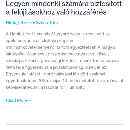
Legyen mindenki számára biztosított
a felújításokhoz való hozzáférés
Hírek
/ Szerző:
Szilvia Toth
A Habitat for Humanity Magyarország is részt vett az
épületenergetikai felújítási program
minimumkövetelményeiről tartott egyeztetésen A magyar
lakóépület-állomány korszerűsítése egyszerre klíma-,
szociálpolitikai és gazdasági kérdés – ennek fontosságára
hívta fel a figyelmet az a javaslatcsomag, amelyet az
Egyensúly Intézet koordinálásával létrejött szakmai
együttműködés 2025. május 13-án bemutatott a kormányzat
képviselőinek. Mi, a Habitat for Humanity
Legyen
Read More »
mindenki
számára
biztosított
a