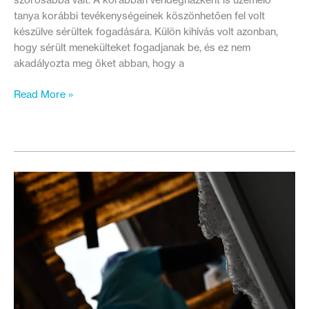
szorosabbá vált. A korábban vendégházként is üzemelő
tanya korábbi tevékenységeinek köszönhetően fel volt
készülve sérültek fogadására. Külön kihívás volt azonban,
hogy sérült menekülteket fogadjanak be, és ez nem
akadályozta meg őket abban, hogy a
Fészek
Read More »
a
Strázsa
Tanyán
–
Egy
hely,
ahonnan
a
családok
megerősödve
kirepülhetnek