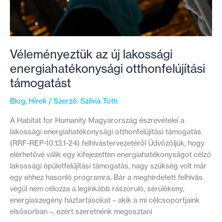
Véleményeztük az új lakossági
energiahatékonysági otthonfelújítási
támogatást
Blog
,
Hírek
/ Szerző:
Szilvia Toth
A Habitat for Humanity Magyarország észrevételei a
lakossági energiahatékonysági otthonfelújítási támogatás
(RRF-REP-10.13.1-24) felhívástervezetéről Üdvözöljük, hogy
elérhetővé válik egy kifejezetten energiahatékonyságot célzó
lakossági épületfelújítási támogatás, nagy szükség volt már
egy ehhez hasonló programra. Bár a meghirdetett felhívás
végül nem célozza a leginkább rászoruló, sérülékeny,
energiaszegény háztartásokat – akik a mi célcsoportjaink
elsősorban –, ezért szeretnénk megosztani