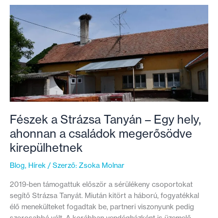
felújításokhoz
való
hozzáférés
Fészek a Strázsa Tanyán – Egy hely,
ahonnan a családok megerősödve
kirepülhetnek
Blog
,
Hírek
/ Szerző:
Zsoka Molnar
2019-ben támogattuk először a sérülékeny csoportokat
segítő Strázsa Tanyát. Miután kitört a háború, fogyatékkal
élő menekülteket fogadtak be, partneri viszonyunk pedig