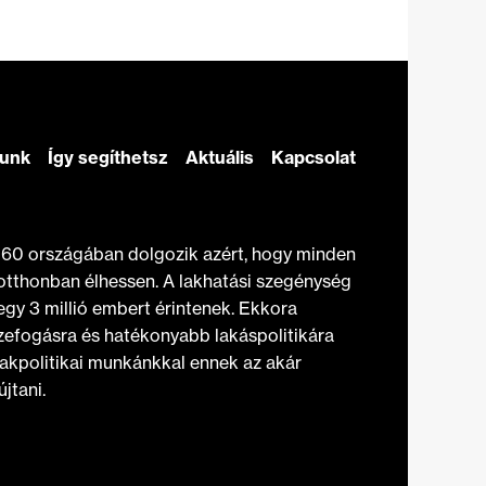
zunk
Így segíthetsz
Aktuális
Kapcsolat
t 60 országában dolgozik azért, hogy minden
otthonban élhessen. A lakhatási szegénység
gy 3 millió embert érintenek. Ekkora
efogásra és hatékonyabb lakáspolitikára
akpolitikai munkánkkal ennek az akár
jtani.