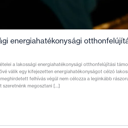
gi energiahatékonysági otthonfelújít
telei a lakossági energiahatékonysági otthonfelújítási támo
tővé válik egy kifejezetten energiahatékonyságot célzó lakos
meghirdetett felhívás végül nem célozza a leginkább rászor
ért szeretnénk megosztani […]