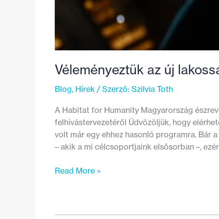
Véleményeztük az új lakossá
Blog
,
Hírek
/ Szerző:
Szilvia Toth
A Habitat for Humanity Magyarország észrevé
felhívástervezetéről Üdvözöljük, hogy elérhe
volt már egy ehhez hasonló programra. Bár a 
– akik a mi célcsoportjaink elsősorban –, ez
Véleményeztük
Read More »
az
új
lakossági
energiahatékonysági