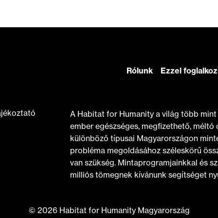
Rólunk
Ezzel foglalko
ájékoztató
A Habitat for Humanity a világ több min
ember egészséges, megfizethető, méltó 
különböző típusai Magyarországon minte
probléma megoldásához széleskörű össz
van szükség. Mintaprogramjainkkal és sz
milliós tömegnek kívánunk segítséget nyú
© 2026 Habitat for Humanity Magyarország