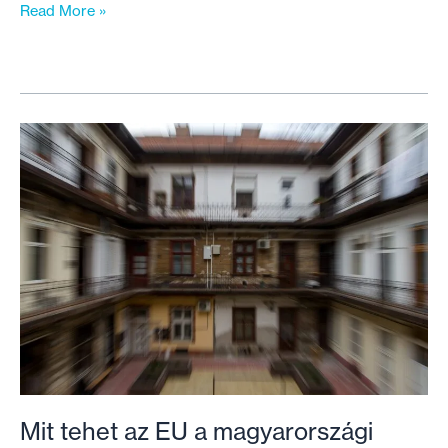
Elszalasztott
Read More »
lehetőség?
Az
uniós
lakhatási
eszközök,
szakpolitikák
és
források
magyarországi
felhasználása
Mit tehet az EU a magyarországi