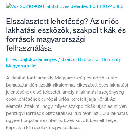
rászorulók
számára
az
Elszalasztott lehetőség? Az uniós
új
lakhatási eszközök, szakpolitikák és
napelemes
források magyarországi
pályázatot!
felhasználása
Hírek
,
Sajtóközlemények
/ Szerző:
Habitat for Humanity
Magyarország
A Habitat for Humanity Magyarország csütörtök este
bemutatta idén tizedik alkalommal elkészített éves lakhatási
jelentésének első fejezetét, amely a lakhatási szegénység
csökkentésének európai uniós kereteit járja körül. Az
elemzés áttekinti, hogy milyen szakpolitikák útján és milyen
pénzügyi források biztosításával tud tenni az EU a lakhatás
ügyéért tagállami szinten is. Ezek között kiemelt helyet
kapnak a klímacélok megvalósítását