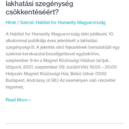
lakhatási szegénység
csökkentéséért?
Hírek
/ Szerző:
Habitat for Humanity Magyarország
A Habitat for Humanity Magyarország idén jubileumi, 10.
alkalommal publikálja éves jelentését a lakhatási
szegénységről. A jelentés első fejezetének bemutatóját egy
szakmai kerekasztal-beszélgetéssel egybekötve,
szeptember 9-én a Magnet Közösségi Házban tartjuk.
Időpont: 2021. szeptember 09. (csütörtök) 18:00 – 20:00
Helyszín: Magnet Közösségi Ház, Belső Udvar (1062
Budapest, Andrássy út 98.) Az eseményen való részvétel
ingyenes,
Mit
Read More »
tehet
az
EU
a