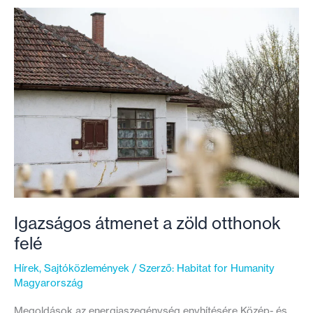
magyarországi
lakhatási
szegénység
csökkentéséért?
Igazságos átmenet a zöld otthonok
felé
Hírek
,
Sajtóközlemények
/ Szerző:
Habitat for Humanity
Magyarország
Megoldások az energiaszegénység enyhítésére Közép- és