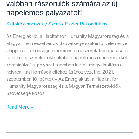
valóban rászorulók számára az új
napelemes pályázatot!
Sajtóközlemények
/ Szerző:
Eszter Bakondi-Kiss
Az Energiaklub, a Habitat for Humanity Magyarország és a
Magyar Természetvédők Szövetsége szakértői véleménye
alapján a „Lakossági napelemes rendszerek támogatása és
fűtési rendszerek elektrifikálása napelemes rendszerekkel
kombinálva” c. pályázat tervében leírtak megvalósítása a
helyreállítási források eltékozlásához vezetne. 2021.
szeptember 10. péntek – Az Energiaklub, a Habitat for
Humanity Magyarország és a Magyar Természetvédők
Szövetsége közös
Napelemet
Read More »
mindenkinek?
Célozzák
a
valóban