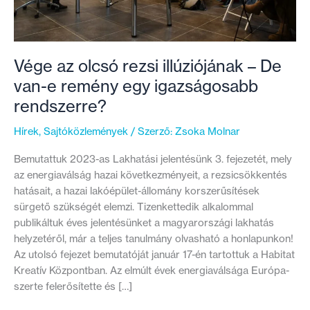
Vége az olcsó rezsi illúziójának – De
van-e remény egy igazságosabb
rendszerre?
Hírek
,
Sajtóközlemények
/ Szerző:
Zsoka Molnar
Bemutattuk 2023-as Lakhatási jelentésünk 3. fejezetét, mely
az energiaválság hazai következményeit, a rezsicsökkentés
hatásait, a hazai lakóépület-állomány korszerűsítések
sürgető szükségét elemzi. Tizenkettedik alkalommal
publikáltuk éves jelentésünket a magyarországi lakhatás
helyzetéről, már a teljes tanulmány olvasható a honlapunkon!
Az utolsó fejezet bemutatóját január 17-én tartottuk a Habitat
Kreatív Központban. Az elmúlt évek energiaválsága Európa-
szerte felerősítette és […]